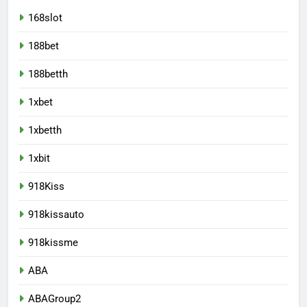
168slot
188bet
188betth
1xbet
1xbetth
1xbit
918Kiss
918kissauto
918kissme
ABA
ABAGroup2