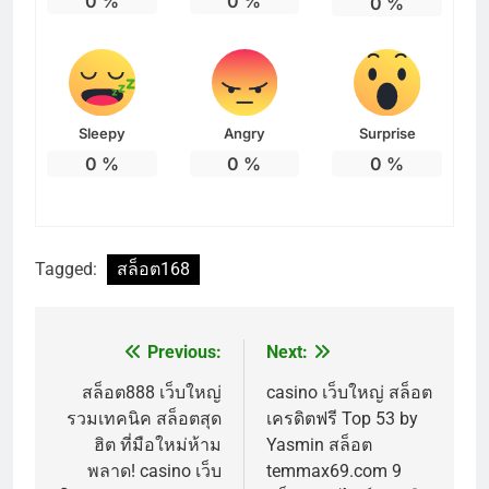
0
%
0
%
0
%
Sleepy
Angry
Surprise
0
%
0
%
0
%
Tagged:
สล็อต168
Previous:
Next:
แนะแนว
เรื่อง
สล็อต888 เว็บใหญ่
casino เว็บใหญ่ สล็อต
รวมเทคนิค สล็อตสุด
เครดิตฟรี Top 53 by
ฮิต ที่มือใหม่ห้าม
Yasmin สล็อต
พลาด! casino เว็บ
temmax69.com 9