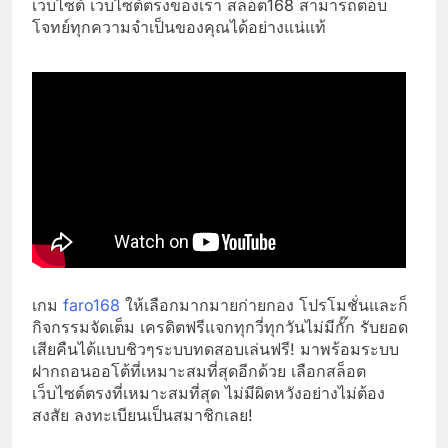
เว็บไซต์ เว็บไซต์ตรงของเรา สล็อต168 สามารถตอบ
โจทย์ทุกความจำเป็นของคุณได้อย่างแน่แท้
เกม
faro168
ให้เลือกมากมายก่ายกอง โปรโมชั่นและก็
กิจกรรมจัดเต็ม เครดิตฟรีแจกทุกวี่ทุกวันไม่มีกั๊ก รับยอด
เสียคืนได้แบบชิวๆระบบทดสอบเล่นฟรี! มาพร้อมระบบ
ฝากถอนออโต้ที่เหมาะสมที่สุดอีกด้วย เลือกสล็อต
เว็บไซต์ตรงที่เหมาะสมที่สุด ไม่มีผิดหวังอย่างไม่ต้อง
สงสัย ลงทะเบียนเป็นสมาชิกเลย!