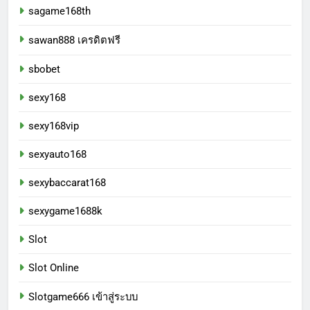
sagame168th
sawan888 เครดิตฟรี
sbobet
sexy168
sexy168vip
sexyauto168
sexybaccarat168
sexygame1688k
Slot
Slot Online
Slotgame666 เข้าสู่ระบบ