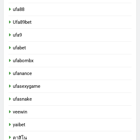
ufa88
Ufa89bet
ufa9
ufabet
ufabombx
ufanance
ufasexygame
ufasnake
veewin
yaibet
คาสิโน