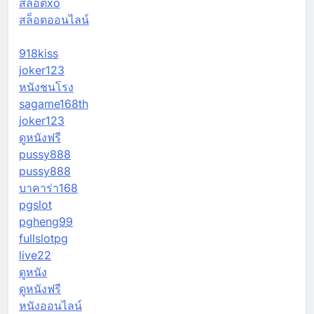
สล็อตxo
สล็อตออนไลน์
918kiss
joker123
หนังชนโรง
sagame168th
joker123
ดูหนังฟรี
pussy888
pussy888
บาคาร่า168
pgslot
pgheng99
fullslotpg
live22
ดูหนัง
ดูหนังฟรี
หนังออนไลน์