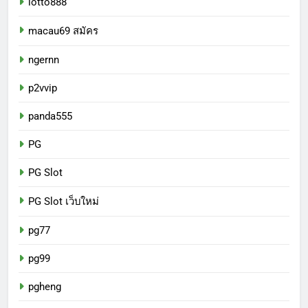
lotto888
macau69 สมัคร
ngernn
p2vvip
panda555
PG
PG Slot
PG Slot เว็บใหม่
pg77
pg99
pgheng