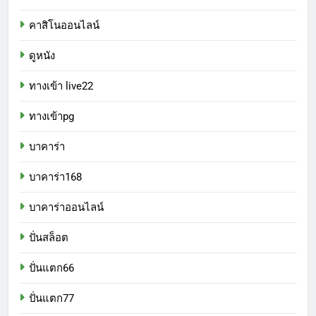
คาสิโนออนไลน์
ดูหนัง
ทางเข้า live22
ทางเข้าpg
บาคาร่า
บาคาร่า168
บาคาร่าออนไลน์
ปั่นสล็อต
ปั่นแตก66
ปั่นแตก77