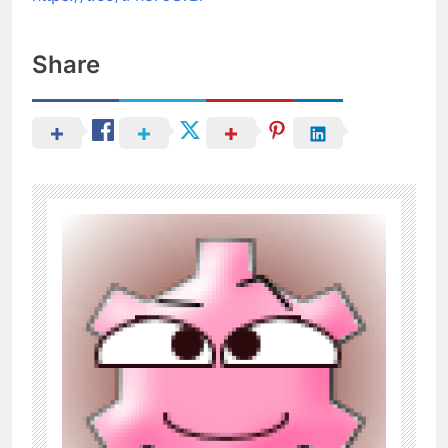
Share