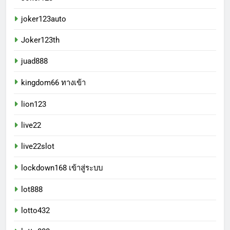
joker123auto
Joker123th
juad888
kingdom66 ทางเข้า
lion123
live22
live22slot
lockdown168 เข้าสู่ระบบ
lot888
lotto432