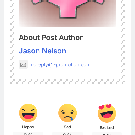
About Post Author
Jason Nelson
noreply@l-promotion.com
Happy
Sad
Excited