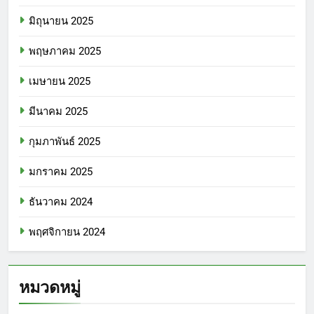
มิถุนายน 2025
พฤษภาคม 2025
เมษายน 2025
มีนาคม 2025
กุมภาพันธ์ 2025
มกราคม 2025
ธันวาคม 2024
พฤศจิกายน 2024
หมวดหมู่