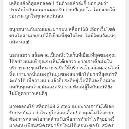
เหลือแล้วก็ดูแลตลอด 1 วันด้วยแล้วล่ะก็ บอกเลยว่า
ประทับใจกันแน่นอนนะครับ ตอบปัญหาไว ไม่ปล่อยให้
รอนาน ถูกใจทุกคนแน่นอน
สนุกสนานกับเกมเยอะมากบน สล็อต168 เลือกเว็บไซต์
ตรงไม่ผ่านเอเย่นต์ที่ดีเยี่ยมที่สุดในไทย ไม่มีผิดหวังแน่ๆ
สมัครเลย!
บอกเลยว่า สล็อต จะเป็นหนึ่งในเว็บที่เยี่ยมที่สุดของคุณ
ได้อย่างแน่แท้ คุณจะเห็นได้เลยว่า พวกเราเชื่อมั่นใน
บริการต่างๆแค่ไหน การเปิดให้บริการเว็บสล็อตออนไลน์
นั้น เราบากบั่นมองดูในมุมของสมาชิกให้มากที่สุดเท่าที่
จะทำได้ เพื่อวางแบบแล้วก็ประดิษฐ์เว็บที่ดีและก็เหมาะ
สมกับทุกคนด้วยนั่นเองครับ รวมทั้งแม้ผู้ใดกันแน่ที่ยัง
ไม่มีสูตรการเล่นดีๆ
มาทดลองใช้ สล็อต168 3 step แบบพวกเรากันได้เลย
รับประกันว่า กำไรอยู่ใกล้แค่เอื้อม! ถ้าคุณไม่ได้อยาก
ต้องการคลาดโอกาสสำหรับเพื่อการทำกำไรดีๆอย่างงี้
มาลงทะเบียนสมัครสมาชิกใหม่ได้เลยนะขอรับ สมัคร