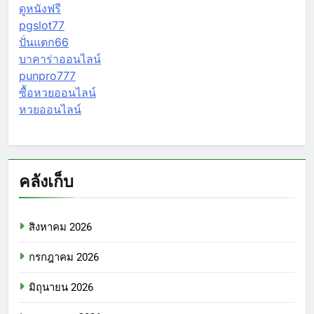
ดูหนังฟรี
pgslot77
ปั่นแตก66
บาคาร่าออนไลน์
punpro777
ซื้อหวยออนไลน์
หวยออนไลน์
คลังเก็บ
สิงหาคม 2026
กรกฎาคม 2026
มิถุนายน 2026