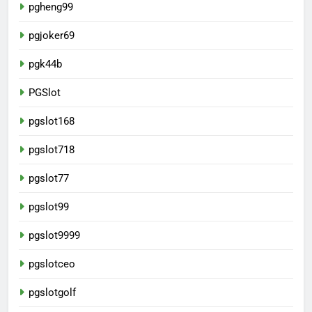
pgheng99
pgjoker69
pgk44b
PGSlot
pgslot168
pgslot718
pgslot77
pgslot99
pgslot9999
pgslotceo
pgslotgolf