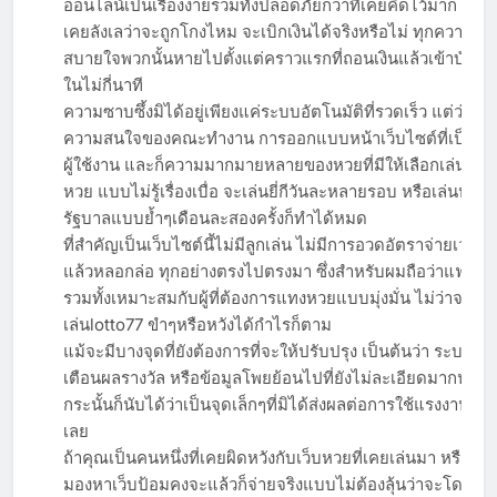
ออนไลน์เป็นเรื่องง่ายรวมทั้งปลอดภัยกว่าที่เคยคิดไว้มาก จากผู้
เคยลังเลว่าจะถูกโกงไหม จะเบิกเงินได้จริงหรือไม่ ทุกความไม่
สบายใจพวกนั้นหายไปตั้งแต่คราวแรกที่ถอนเงินแล้วเข้าบัญชี
ในไม่กี่นาที
ความซาบซึ้งมิได้อยู่เพียงแค่ระบบอัตโนมัติที่รวดเร็ว แต่ว่ายังอยู
ความสนใจของคณะทำงาน การออกแบบหน้าเว็บไซต์ที่เป็นมิต
ผู้ใช้งาน และก็ความมากมายหลายของหวยที่มีให้เลือกเล่นเว็บซ
หวย แบบไม่รู้เรื่องเบื่อ จะเล่นยี่กีวันละหลายรอบ หรือเล่นหวย
รัฐบาลแบบย้ำๆเดือนละสองครั้งก็ทำได้หมด
ที่สำคัญเป็นเว็บไซต์นี้ไม่มีลูกเล่น ไม่มีการอวดอัตราจ่ายเวอร์วั
แล้วหลอกล่อ ทุกอย่างตรงไปตรงมา ซึ่งสำหรับผมถือว่าแฟร์ม
รวมทั้งเหมาะสมกับผู้ที่ต้องการแทงหวยแบบมุ่งมั่น ไม่ว่าจะ
เล่นlotto77 ขำๆหรือหวังได้กำไรก็ตาม
แม้จะมีบางจุดที่ยังต้องการที่จะให้ปรับปรุง เป็นต้นว่า ระบบแจ้
เตือนผลรางวัล หรือข้อมูลโพยย้อนไปที่ยังไม่ละเอียดมากนัก แ
กระนั้นก็นับได้ว่าเป็นจุดเล็กๆที่มิได้ส่งผลต่อการใช้แรงงานโ
เลย
ถ้าคุณเป็นคนหนึ่งที่เคยผิดหวังกับเว็บหวยที่เคยเล่นมา หรือกำล
มองหาเว็บป้อมคงจะแล้วก็จ่ายจริงแบบไม่ต้องลุ้นว่าจะโดนเท