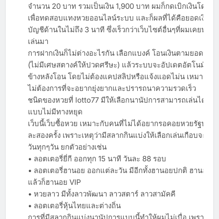
จำนวน 20 บาท รวมเป็นเงิน 1,900 บาท ผมก็กดเบิกเงินโดยทัน
เพื่อทดสอบแทงหวยออนไลน์ระบบ และก็ผลที่ได้คือยอดเงินเข้
บัญชีด้านในไม่ถึง 3 นาที ซึ่งเร็วกว่าเว็บไซต์อื่นๆที่ผมเคยทดล
เล่นมา
การฝากเงินก็ไม่ต่างอะไรกัน เลือกแบงค์ โอนเงินตามยอดที่เจ
(ไม่มีเศษสตางค์ให้ปวดศรีษะ) แล้วระบบจะอัปเดตอัตโนมัติทัน
ข้างหลังโอน โดยไม่ต้องแคปสลิปหรือแจ้งแอดไม่น เหมาะกับผู้ท
ไม่ต้องการที่จะอยากยุ่งยากและปรารถนาความรวดเร็ว
ชนิดของหวยที่ lotto77 มีให้เลือกนานัปการสามารถเล่นได้แต่
แบบไม่มีทางหยุด
เว็บนี้เว็บซื้อหวย เหมาะกับคนที่ไม่ได้อยากรอคอยหวยรัฐบาลเ
ละสองครั้ง เพราะเหตุว่ามีสลากกินแบ่งให้เลือกเล่นเกือบจะตลอ
วันทุกๆวัน ยกตัวอย่างเช่น
• ลอตเตอรี่ยี่กี ออกทุก 15 นาที วันละ 88 รอบ
• ลอตเตอรี่ฮานอย ออกแต่ละวัน มีอีกทั้งฮานอยปกติ ฮานอยพิ
แล้วก็ฮานอย VIP
• หวยลาว มีทั้งลาวพัฒนา ลาวสตาร์ ลาวสามัคคี
• ลอตเตอรี่หุ้นไทยและต่างถิ่น
การที่มีสลากกินแบ่งนานัปการแบบนี้ทำให้ผมไม่เบื่อ เพราะเหตุ