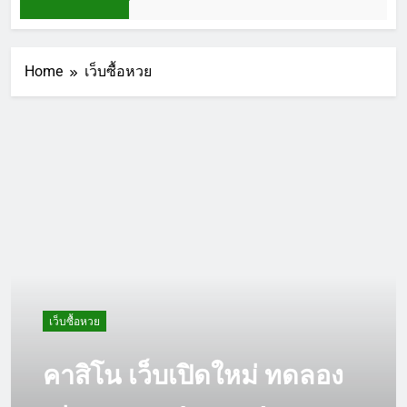
น Ago
da888 ครองใจนักเดิมพันทุนน้อย แตกหนัก Top 88 by Dawn jin888.w
ือน Ago
Home
เว็บซื้อหวย
ือน Ago
าร่า 2 ก.ย. 68 บาคาร่า พร้อมค่ายคาสิโนสดชั้นนำ บาคาร่าสด ทัน
 Ago
 Ago
อตเว็บตรง เกมสดภาพชัด บรรยากาศพรีเมียม ฝากนี้เกินคุ้มรับทุนฟ
น Ago
da888 ครองใจนักเดิมพันทุนน้อย แตกหนัก Top 88 by Dawn jin888.w
ือน Ago
เว็บซื้อหวย
ือน Ago
าร่า 2 ก.ย. 68 บาคาร่า พร้อมค่ายคาสิโนสดชั้นนำ บาคาร่าสด ทัน
คาสิโน เว็บเปิดใหม่ ทดลอง
 Ago