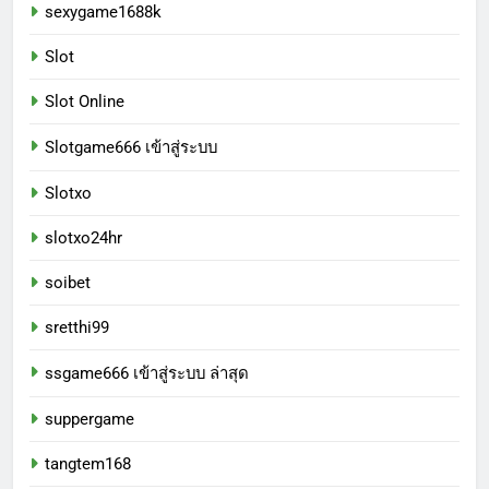
sexygame1688k
Slot
Slot Online
Slotgame666 เข้าสู่ระบบ
Slotxo
slotxo24hr
soibet
sretthi99
ssgame666 เข้าสู่ระบบ ล่าสุด
suppergame
tangtem168