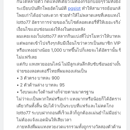
กันได้หลายตัว กดแทงทีเดียวไม่ต้องกรอกบ่อยๆรวมทั้งยังมีระ
ระเบียบบันทึกโพยอัตโนมัติ
pgslot
ทำให้สามารถย้อนกลับไป
โพยเก่าได้อย่างสะดวก ช่วยทำให้ไม่พลาดเลขที่เคยแทงไปแล้
lotto77 อัตราการจ่ายของเว็บไซต์ลอตเตอรี่ที่ให้เยอะจริงโดยไ
เงื่อนไขแอบซ่อนแฝงให้งงในตอนหลัง
ผมเคยเจอเว็บlotto77 สลากกินแบ่งที่โปรโมทว่าให้บาทละ 1,0
แต่พอกดเข้าไปจริงๆกลับมีเงื่อนไขว่าควรเป็นสมาชิก VIP แค่นั
หรือแทงอย่างน้อย 1,000 บาทขึ้นไปก็เลยจะได้อัตรานั้น ซึ่งรู้สึ
ไม่แฟร์เลย
แต่กับ แทงหวยออนไลน์ ไม่มีลูกเล่นลึกลับซับซ้อนอย่างงั้น อัต
จ่ายของลอตเตอรี่ไทยที่ผมลองเล่นเป็น
• 3 ตัวตรง บาทละ 900
• 2 ตัวด้านล่าง บาทละ 95
• วิ่งบนและวิ่งด้านล่างก็จ่ายตามมาตรฐาน
ไม่ว่าจะเป็นพวกใหม่หรือเก่า แทงมากหรือน้อยก็ได้อัตราจ่าย
เดียวกันทั้งสิ้น นับได้ว่าเป็นระบบที่แฟร์และไม่คดโกง
lotto77 ระบบฝากถอนที่เร็วแล้วก็ถูกต้องแม่นยำไม่มีอย่างต่ำ
ไม่ต้องแจ้งแอดมินให้เสียเวลา
ภายหลังที่ผมแทงหวยงวดแรกรวมทั้งถูกรางวัลสองตัวด้านล่าง