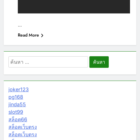
…
Read More
ค้นหา
สำหรับ:
joker123
pg168
jinda55
slot99
สล็อต66
สล็อตเว็บตรง
สล็อตเว็บตรง