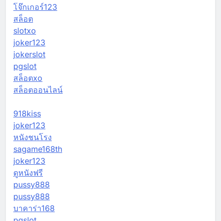
โจ๊กเกอร์123
สล็อต
slotxo
joker123
jokerslot
pgslot
สล็อตxo
สล็อตออนไลน์
918kiss
joker123
หนังชนโรง
sagame168th
joker123
ดูหนังฟรี
pussy888
pussy888
บาคาร่า168
pgslot