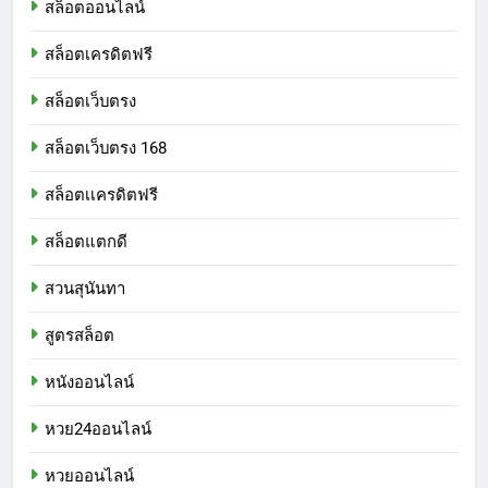
สล็อตออนไลน์
สล็อตเครดิตฟรี
สล็อตเว็บตรง
สล็อตเว็บตรง 168
สล็อตเเครดิตฟรี
สล็อตแตกดี
สวนสุนันทา
สูตรสล็อต
หนังออนไลน์
หวย24ออนไลน์
หวยออนไลน์