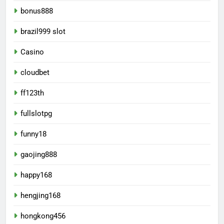
bonus888
brazil999 slot
Casino
cloudbet
ff123th
fullslotpg
funny18
gaojing888
happy168
hengjing168
hongkong456