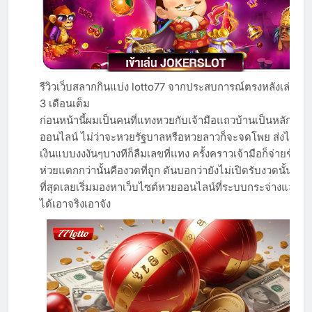
รีวิวเว็บสลากกินแบ่ง lotto77 จากประสบการณ์ตรงหลังเล่นมา
3 เดือนเต็ม
ก่อนหน้านี้ผมเป็นคนที่แทงหวยกับเจ้ามือแถวบ้านเป็นหลัก แ
ออนไลน์ ไม่ว่าจะหวยรัฐบาลหรือหวยลาวก็จะจดโพย ส่งไลน์ 
เงินแบบงงงันๆบางทีก็ลืมเลขที่แทง ครั้งคราวเจ้ามือก็จ่ายช้า หร
ห่วยแตกกว่านั้นคืองวดที่ถูก ดันบอกว่ายังไม่เปิดรับงวดนั้น ท้า
ที่สุดเลยเริ่มมองหาเว็บไซต์หวยออนไลน์ที่ระบบกระจ่างและก็ไ
ได้เอาจริงเอาจัง