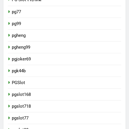
pg77
pg99
pgheng
pgheng99
pgjoker69
pgk44b
PGSlot
pgslot168
pgslot718
pgslot77