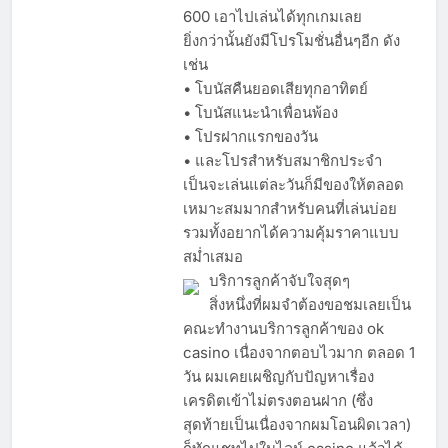
600 เอาไปเล่นได้ทุกเกมเลย
ยิ่งกว่านั้นยังมีโปรโมชั่นอื่นๆอีก ดัง
เช่น
• โบนัสคืนยอดเสียทุกอาทิตย์
• โบนัสแนะนำเพื่อนพ้อง
• โปรฝากแรกของวัน
• และโปรสำหรับสมาชิกประจำ
เป็นจะเล่นแต่ละวันก็มีของให้ตลอด
เหมาะสมมากสำหรับคนที่เล่นบ่อย
รวมทั้งอยากได้ความคุ้มราคาแบบ
สม่ำเสมอ
บริการลูกค้าจับใจสุดๆ
สิ่งหนึ่งที่ผมจำต้องขอชมเลยเป็น
คณะทำงานบริการลูกค้าของ ok
casino เนื่องจากตอบไวมาก ตลอด 1
วัน ผมเคยเผชิญกับปัญหาเรื่อง
เครดิตเข้าไม่ตรงตอนฝาก (ซึ่ง
สุดท้ายเป็นเนื่องจากผมโอนผิดเวลา)