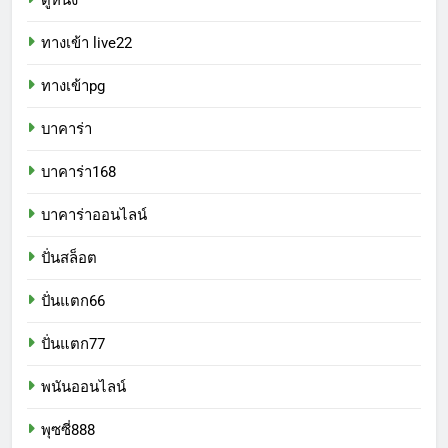
ดูหนัง
ทางเข้า live22
ทางเข้าpg
บาคาร่า
บาคาร่า168
บาคาร่าออนไลน์
ปั่นสล็อต
ปั่นแตก66
ปั่นแตก77
พนันออนไลน์
พุซซี่888