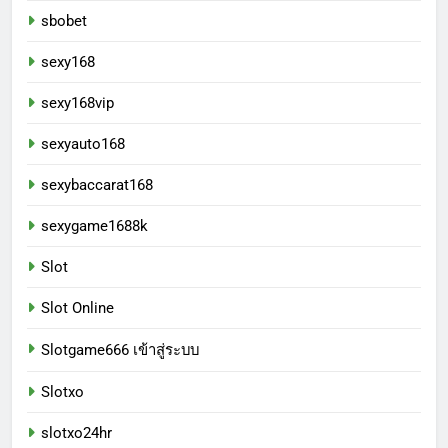
sbobet
sexy168
sexy168vip
sexyauto168
sexybaccarat168
sexygame1688k
Slot
Slot Online
Slotgame666 เข้าสู่ระบบ
Slotxo
slotxo24hr