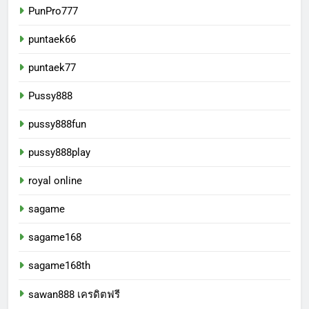
PunPro777
puntaek66
puntaek77
Pussy888
pussy888fun
pussy888play
royal online
sagame
sagame168
sagame168th
sawan888 เครดิตฟรี