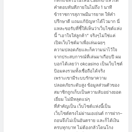
ก็ทักแชทไปในไลน์ casino แล้วได้
คำตอบทันทีภายในไม่ถึง 1 นาที
ข้าราชการสุภาพมีมารยาท ให้คำ
ปรึกษาดี แถมแก้ปัญหาได้ไวมาก นี่
แหละขอรับที่ชี้ให้เห็นว่าเว็บไซต์แห่ง
นี้ “เอาใจใส่ลูกค้า” จริงๆไม่ใช่แค่
เปิดเว็บไซต์มาเพื่อเล่นเฉยๆ
ความปลอดภัยและก็ความน่าไว้ใจ
จากประสบการณ์ที่เล่นมาเกือบปี ผม
บอกได้เลยว่า okcasino เป็นเว็บไซต์
ป้อมคงรวมทั้งเชื่อถือได้จริง
เพราะเขามีระบบรักษาความ
ปลอดภัยระดับสูง ข้อมูลส่วนตัวของ
สมาชิกถูกเก็บเป็นความลับอย่างยอด
เยี่ยม ไม่มีหลุดแน่ๆ
ที่สำคัญเป็น เว็บไซต์แห่งนี้เป็น
เว็บไซต์ตรงไม่ผ่านเอเย่นต์ การฝาก–
ถอนจึงไม่เป็นอันตราย และก็ได้เงิน
ครบทุกบาท ไม่ต้องกลัวโดนโกง