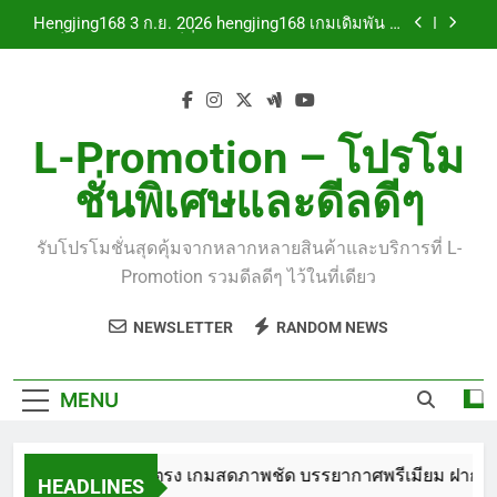
Skip
แล้ว เล่นได้ทุกเกม tangtem168 เข้าให้ทัน ก่อนรางวัล
Hengjing168 3 ก.ย. 2026 hengjing168 เกมเดิมพัน ที่
หลุดมือ Top 87 by Vallie tangtem168e.com 15
to
สร้างความบันเทิง ดีที่สุด Cash back 10% ฝาก-ถอน
กรกฎาคม 2026
รวดเร็ว ยูสเดียว เล่นได้ทุกเกม เครดิตฟรี แจก เครดิต
content
เว็บใหญ่ jinda888 เว็บไซต์แจกหนัก สล็อตออนไลน์มา
ฟรี เยอะที่สุด Top 95 by Chanel hengjing168d.com
แรง รวมเกมยอดนิยม พร้อมเคล็ดลับก่อนเริ่มเล่น
ทดลองเล่น Top 75 by Willie Jin888.asia 8 ก.ค. 69
สล็อตเว็บตรง เวปไซต์แจกหนัก สล็อตแตกง่าย มีจริง
พนันออนไลน์
ไหม? เจาะลึกระบบเกม ฟีเจอร์ และปัจจัยที่เกี่ยวข้อง
L-Promotion – โปรโม
คาสิโน เว็บแม่ ทดลองเล่น Top 9 by Gilberto
สล็อตเว็บตรง เกมสดภาพชัด บรรยากาศพรีเมียม ฝาก
jin888.asia 26 ก.ย. 2569
ชั่นพิเศษและดีลดีๆ
นี้เกินคุ้มรับทุนฟรี 100 สายทุนน้อย สมัครด่วน คัดมา
แล้ว เล่นได้ทุกเกม tangtem168 เข้าให้ทัน ก่อนรางวัล
Hengjing168 3 ก.ย. 2026 hengjing168 เกมเดิมพัน ที่
หลุดมือ Top 87 by Vallie tangtem168e.com 15
สร้างความบันเทิง ดีที่สุด Cash back 10% ฝาก-ถอน
กรกฎาคม 2026
รับโปรโมชั่นสุดคุ้มจากหลากหลายสินค้าและบริการที่ L-
รวดเร็ว ยูสเดียว เล่นได้ทุกเกม เครดิตฟรี แจก เครดิต
เว็บใหญ่ jinda888 เว็บไซต์แจกหนัก สล็อตออนไลน์มา
ฟรี เยอะที่สุด Top 95 by Chanel hengjing168d.com
Promotion รวมดีลดีๆ ไว้ในที่เดียว
แรง รวมเกมยอดนิยม พร้อมเคล็ดลับก่อนเริ่มเล่น
ทดลองเล่น Top 75 by Willie Jin888.asia 8 ก.ค. 69
สล็อตเว็บตรง เวปไซต์แจกหนัก สล็อตแตกง่าย มีจริง
พนันออนไลน์
NEWSLETTER
RANDOM NEWS
ไหม? เจาะลึกระบบเกม ฟีเจอร์ และปัจจัยที่เกี่ยวข้อง
คาสิโน เว็บแม่ ทดลองเล่น Top 9 by Gilberto
jin888.asia 26 ก.ย. 2569
MENU
สล็อตเว็บตรง เกมสดภาพชัด บรรยากาศพรีเมียม ฝากนี้เกินคุ
HEADLINES