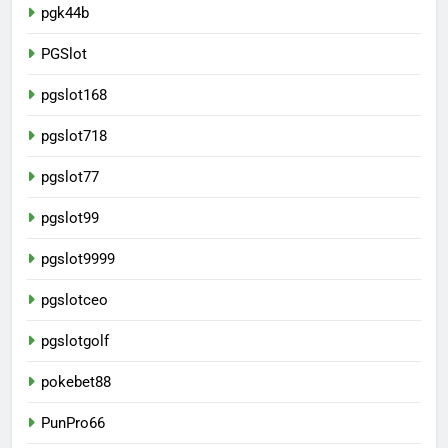
pgk44b
PGSlot
pgslot168
pgslot718
pgslot77
pgslot99
pgslot9999
pgslotceo
pgslotgolf
pokebet88
PunPro66