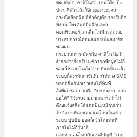
ชัด สล็อต, คาสิโนสด, เกมโต๊ะ, ยิง
ปลา, กีฬา แล้วก็อีกเยอะแยะจน
กระทั่งเลือกผิด ที่สำคัญคือ รองรับอีก
ทั้งบน โทรศัพท์มือถือและก็
คอมพิวเตอร์ เล่นลื่น ไม่มีสะดุดเลย
ประสบการณ์ตอนสมัครเป็นสมาชิก
ของผม
กระบวนการสมัครกับ คาสิโน ถือว่า
ง่ายอย่างยิ่งครับ แค่กรอกข้อมูลไม่กี่
ช่อง ใช้เวลาไม่ถึง 2 นาทีแค่นั้น แล้ว
ระบบก็ส่งรหัสการันตีมาให้ทาง SMS
พอกดยืนยันก็เข้าเล่นได้ทันที
สิ่งที่ผมชอบมากคือ “ระบบฝาก–ถอน
ออโต้” ใช้งานง่ายมากเพราะว่าไม่
ต้องแจ้งสลิปให้แอดมินเหมือนเว็บ
ไซต์เก่าๆที่เคยเล่น แค่โอนเงินเข้า
ระบบ ปุบปับ ยอดก็เข้าโดยทันที
ภายในไม่กี่วินาที
และหากคนไหนกันแน่มีบัญชี True