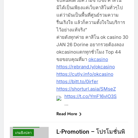
จบสิ้นลงด้วยความซาบซึ้ง คาสิโน
PUNPRO66
มิได้เป็นเพียงแค่เว็บคาสิโนทั่วๆไป
PUNPRO777
แต่ว่ามันเป็นพื้นที่ศูนย์รวมความ
PUSSY888
รื่นเริงใจ แล้วก็ความตั้งใจในบริการ
SAGAME168TH
ไว้อย่างแท้จริง”
ค่ายดังทุกค่าย คาสิโน ok casino 30
SEXYBACCARAT168
JAN 26 Dorine อยากรวยต้องลอง
SLOT
okcasinoแตกทุกชั่วโมง Top 44
SLOT ONLINE
ขอขอบคุณที่มา
okcasino
SLOTXO
คาสิโน
https://rebrand.ly/okcasino
คาสิโนออนไลน์
https://cutly.info/okcasino
บาคาร่า
https://bitt.to/0irfer
https://shorturl.asia/SMseZ
บาคาร่าออนไลน์
https://t.co/YmF16vlO3S
ปั่นแตก66
…
พนันออนไลน์
Read More
สล็อต
สล็อตออนไลน์
L-Promotion – โปรโมชั่นพิ
เกมยิงปลา