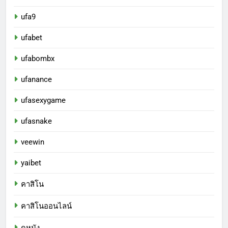
ufa9
ufabet
ufabombx
ufanance
ufasexygame
ufasnake
veewin
yaibet
คาสิโน
คาสิโนออนไลน์