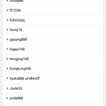
cloudbet
ff123th
fullslotpg
funny18
gaojing888
happy168
hengjing168
hongkong456
hydra888 เครดิตฟรี
Jinda55
jinda888