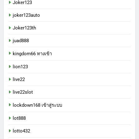
Joker123
joker123auto
Joker123th
juad888
kingdom66 ทางเข้า
lion123
live22
live22slot
lockdown168 เข้าสู่ระบบ
lot888
lotto432