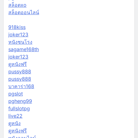
สล็อตxo
สล็อตออนไลน์
918kiss
joker123
หนังชนโรง
sagame168th
joker123
ดูหนังฟรี
pussy888
pussy888
บาคาร่า168
pgslot
pgheng99
fullslotpg
live22
ดูหนัง
ดูหนังฟรี