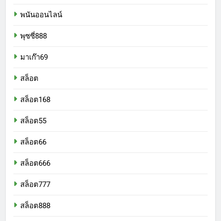
พนันออนไลน์
พุซซี่888
มาเก๊า69
สล็อต
สล็อต168
สล็อต55
สล็อต66
สล็อต666
สล็อต777
สล็อต888