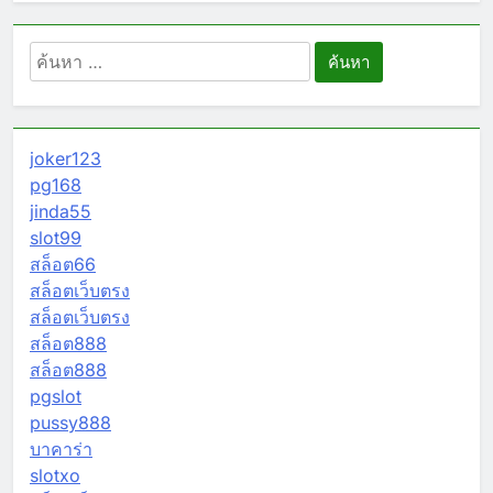
ค้นหา
สำหรับ:
joker123
pg168
jinda55
slot99
สล็อต66
สล็อตเว็บตรง
สล็อตเว็บตรง
สล็อต888
สล็อต888
pgslot
pussy888
บาคาร่า
slotxo