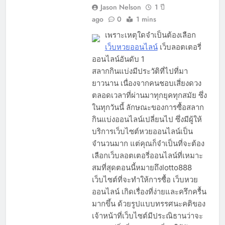
Jason Nelson
1 ปี
ago
0
1 mins
เพราะเหตุใดจำเป็นต้องเลือก
เว็บหวยออนไลน์
เว็บลอตเตอรี่
ออนไลน์อันดับ 1
สลากกินแบ่งมีประวัติที่ไปที่มา
ยาวนาน เนื่องจากคนชอบเสี่ยงดวง
ตลอดเวลาที่ผ่านมาทุกยุคทุกสมัย ซึ่ง
ในทุกวันนี้ ลักษณะของการซื้อสลาก
กินแบ่งออนไลน์เปลี่ยนไป ซึ่งมีผู้ให้
บริการเว็บไซต์หวยออนไลน์เป็น
จำนวนมาก แต่คุณก็จำเป็นที่จะต้อง
เลือกเว็บลอตเตอรี่ออนไลน์ที่เหมาะ
สมที่สุดตอนนี้หมายถึงlotto888
เว็บไซต์ที่จะทำให้การซื้อ เว็บหวย
ออนไลน์ เกิดเรื่องที่ง่ายและครึกครื้น
มากขึ้น ด้วยรูปแบบทรรศนะคติของ
เจ้าหน้าที่เว็บไซต์มีประณิธานว่าจะ