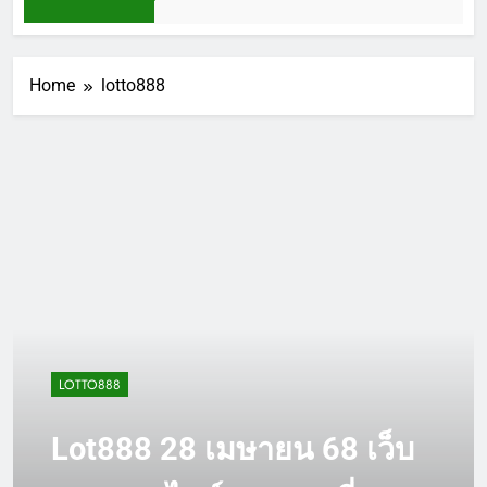
ัน Ago
da888 ครองใจนักเดิมพันทุนน้อย แตกหนัก Top 88 by Dawn jin888.w
ดือน Ago
Home
lotto888
ดือน Ago
าร่า 2 ก.ย. 68 บาคาร่า พร้อมค่ายคาสิโนสดชั้นนำ บาคาร่าสด ทั
 Ago
ี Ago
็อตเว็บตรง เกมสดภาพชัด บรรยากาศพรีเมียม ฝากนี้เกินคุ้มรับทุน
ัน Ago
da888 ครองใจนักเดิมพันทุนน้อย แตกหนัก Top 88 by Dawn jin888.w
ดือน Ago
LOTTO888
ดือน Ago
าร่า 2 ก.ย. 68 บาคาร่า พร้อมค่ายคาสิโนสดชั้นนำ บาคาร่าสด ทั
Lot888 28 เมษายน 68 เว็บ
 Ago