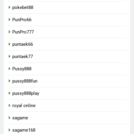
pokebet88
PunPro66
PunPro777
puntaek66
puntaek77
Pussy888
pussy888fun
pussy888play
royal online
sagame
sagame168