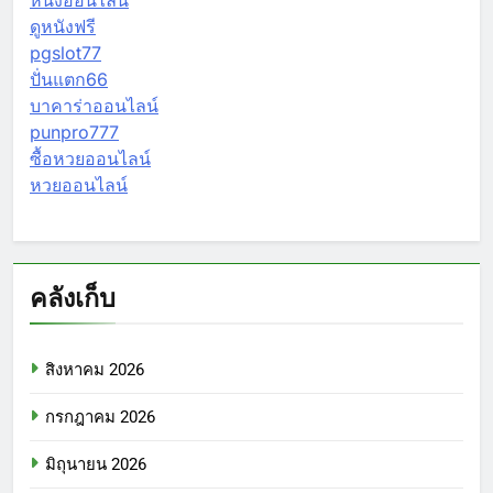
หนังออนไลน์
ดูหนังฟรี
pgslot77
ปั่นแตก66
บาคาร่าออนไลน์
punpro777
ซื้อหวยออนไลน์
หวยออนไลน์
คลังเก็บ
สิงหาคม 2026
กรกฎาคม 2026
มิถุนายน 2026