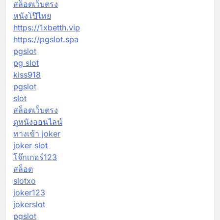
สล็อตเว็บตรง
หนังโป๊ไทย
https://1xbetth.vip
https://pgslot.spa
pgslot
pg slot
kiss918
pgslot
slot
สล็อตเว็บตรง
ดูหนังออนไลน์
ทางเข้า joker
joker slot
โจ๊กเกอร์123
สล็อต
slotxo
joker123
jokerslot
pgslot