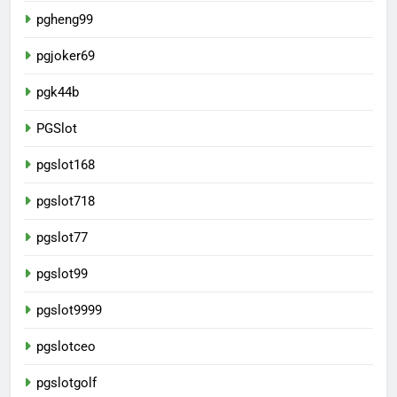
pgheng99
pgjoker69
pgk44b
PGSlot
pgslot168
pgslot718
pgslot77
pgslot99
pgslot9999
pgslotceo
pgslotgolf