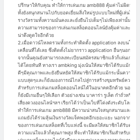
ปรึกษาให้กับคุณ ทำให้การเล่นเกม amb888 คุ้มค่าไม่ผิดหวัง
ทั้งยังสนุกสนานไปกับยอดเยี่ยมสิ่งใหม่รูปแบบใหม่ที่ผู้เล่นได้รับ
รางวัลรวมทั้งความมั่นคงและยั่งยืนไปเต็มๆไม่เพียงเท่านั้นแ
ความสามารถของการเล่นเกมสล็อตออนไลน์ยังคุ้มค่าและมีคว
น่าดึงดูดใจอีกด้วย
2.เมื่อดาวน์โหลดรวมทั้งกระทำติดตั้ง application ลงบนโทรศั
เคลื่อนที่ได้เลย ซึ่งติดตั้งไม่ยากราว application อื่นๆนอกเหนื
จากนั้นคุณยังสามารถลงทะเบียนสมัครสมาชิกแล้วก็เล่นเกมสล
ได้โดยทันที ทางเรา ambking มุ่งเน้นให้สมาชิกได้รับแม้กระนั้น
ดีๆมีคุณภาพและยังยืนหยัดให้สมาชิกได้รับแม้กระนั้นความพิ
แบบสุดๆและก็ยังมองการณ์ไกลไปสู่การสร้างขุมทรัพย์ความร
สำหรับการเล่นเกมสล็อตออนไลน์ได้ในอนาคตอีกด้วย นอกจาก
ก็ยังมีเกมอื่นๆให้เลือก ตัวอย่างเช่น บาคาร่า รูเล็ต กำถั่วหรือเก
เสี่ยงดวงออนไลน์ฯลฯ เรียกได้ว่าเป็นเว็บที่โด่งดังระดับโลก
ทำให้การเล่นเกม amb888 มีความน่าสนใจสนุกสนานและก็ตื่น
แถมยังได้ร่วมลุ้นเงินรางวัลแจ็คพอตอีกเยอะแยะ นอกจากนั้นสถ
ของการเล่นเกมสล็อตที่เว็บแห่งนี้ จะมีผลให้สมาชิกได้รับควา
ความแน่ใจแล้วก็คุณภาพสูง ที่จะทำให้สมาชิกเริ่มสำหรับเพื่อ