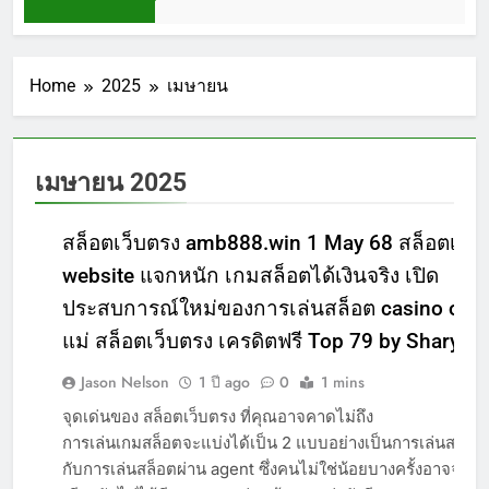
นัก Top 88 by Dawn jin888.work ทุกยอดฝากรับ 10% แจกของรางวัลส
Home
2025
เมษายน
Sawan888 แจกเครดิตฟรี 100 โปรน้องใหม
าสิโนสดชั้นนำ บาคาร่าสด ทันสมัย รวมพนันออนไลน์ครบวงจรเล่นเสี
เมษายน 2025
สล็อตเว็บตรง amb888.win 1 May 68 สล็อตเว็บ
เมียม ฝากนี้เกินคุ้มรับทุนฟรี 100 สายทุนน้อย สมัครด่วน คัดมา
สล็อต
website แจกหนัก เกมสล็อตได้เงินจริง เปิด
เว็บ
ประสบการณ์ใหม่ของการเล่นสล็อต casino onlin
ตรง
นัก Top 88 by Dawn jin888.work ทุกยอดฝากรับ 10% แจกของรางวัลส
แม่ สล็อตเว็บตรง เครดิตฟรี Top 79 by Sharyn
Jason Nelson
1 ปี ago
0
1 mins
Sawan888 แจกเครดิตฟรี 100 โปรน้องใหม
จุดเด่นของ สล็อตเว็บตรง ที่คุณอาจคาดไม่ถึง
าสิโนสดชั้นนำ บาคาร่าสด ทันสมัย รวมพนันออนไลน์ครบวงจรเล่นเสี
การเล่นเกมสล็อตจะแบ่งได้เป็น 2 แบบอย่างเป็นการเล่นสล็อต
กับการเล่นสล็อตผ่าน agent ซึ่งคนไม่ใช่น้อยบางครั้งอาจจะคิ