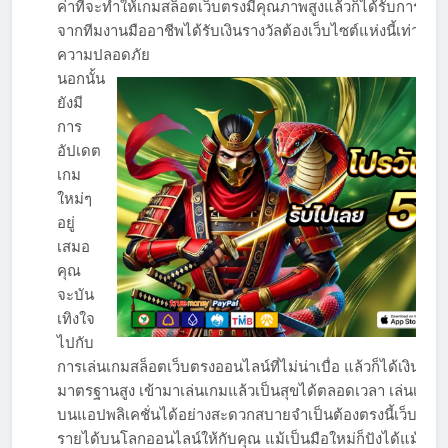
ค่าที่จะทำให้เกมสล็อตเว็บตรงมีคุณภาพสูงแล้วก็ได้รับการดูแล
จากทีมงานมืออาชีพได้รับเงินรางวัลต้องเว็บไซต์แห่งนี้เท่านั้น
ความปลอดภัย
นอกนั้น
ยังมี
การ
อัปเดต
เกม
ใหม่ๆ
อยู่
เสมอ
คุณ
จะบัน
เทิงใจ
ไปกับ
การเล่นเกมสล็อตเว็บตรงออนไลน์ที่ไม่น่าเบื่อ แล้วก็ได้เงินปังๆ
มาตรฐานสูง เข้ามาเล่นเกมแล้วเป็นสุขได้ตลอดเวลา เล่นเกมผ่
บนแอปพลิเคชั่นได้อย่างสะดวกสบายจำเป็นต้องตรงนี้เว็บไซต์ท
รายได้บนโลกออนไลน์ให้กับคุณ แม้เป็นมือใหม่ก็ปังได้แม้ตั้งใ