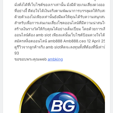
มั่งคั่งได้ที่เว็บไซต์ของเราเท่านั้น มั่งมีด้วยเกมเสี่ยงดวงออนไลน์
ที่อย่างงี้ ดีต่อใจได้เงินจริงตามพัฒนาการบรรลุผลให้กับสมาชิ
ด้วยตัวเองไม่เพียงเท่านั้นยังมีผลให้คุณได้รับความสนุกสนาน
สำหรับเพื่อการเล่นเกมเสี่ยงโชคออนไลน์ที่มีความน่าสนใจและ
สร้างเงินรางวัลให้กับคุณได้อย่างเต็มเปี่ยม โดยด้วยการเสี่ยง
ออนไลน์ต้อง amb slot เพียงแค่นั้นเว็บไซต์ป้อมดวงใจได้
สมัครสล็อตออนไลน์ amb888 Amb888.ceo 12 April 2568 
ดูรีวิวจากลูกค้าจริง amb slotคิดจะลงทุนทั้งทีต้องที่นี่เท่านั้น 
93
ขอขอบพระคุณweb
ambking