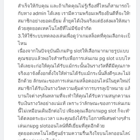
สำเร็จให้กับคุณ และถ้าเกิดคุณไม่รู้เรื่องที่ไหนก็สามารถไต่ถาม
กับทาง admin ได้เลย เรามีความพร้อมเพรียงยินดีที่จะให้บริก
สมาชิกอย่างยอดเยี่ยม ล้ำยุคได้เงินจริงแต่ยังส่งผลให้สมาชิกมั่งค
ด้วยสุดยอดเทคโนโลยีที่ไม่มีข้อจำกัด
3.ให้ใช้ระบบทดลองเล่นเพื่อดูว่าเกมสล็อตที่คุณเลือกจะเป็นเ
ไหน
เนื่องจากในปัจจุบันมีเกมPg slotให้เลือกมากมายรูปแบบ ด้วยเห
คุณชอบแล้วพอใจสำหรับเพื่อการเล่นเกม pg slot แบบไหนก็ตาม
ได้เลยจะก่อให้คุณได้รับแม้กระนั้นเงินรางวัลที่ดีมีคุณภาพสูง 
จริงเอาจังตั้งอกตั้งใจให้ท่านได้รับแม้กระนั้นสิ่งดีๆและไม่มีค
อีกด้วย ลักษณะของการเล่นเกมสล็อตออนไลน์ในยุคใหม่นี้จะมี
สมาชิกได้รับเงินรางวัลความคุ้มค่าการบรรลุเป้าหมาย แล้วก็ค
บานใจต่างๆล้นหลามที่จะทำให้คุณได้รับความสนุกความคุ้มค่
รับเงินรางวัลอย่างแน่แท้ เพราะว่าลักษณะของการเล่นเกมpg s
นี้ไม่เหมือนเดิมอีกต่อไป เพียงคุณเลือกเกมpg slot ก็จะทำให้ค
ได้ตลอดระยะเวลา และคุณยังได้รับโอกาสพิเศษต่างๆสำหรับเพ
เล่นเกมpg slotออนไลน์ที่ดีเยี่ยมที่สุดอีกด้วย
สุดยอดเทคโนโลยีศูนย์รวมความรื่นเริงใจบนโลกออนไลน์จะท