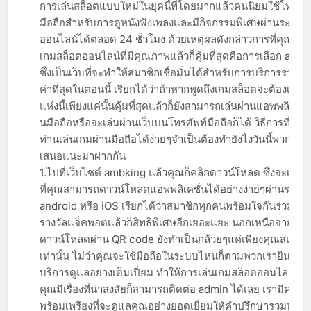
การเล่นสล็อตแบบใหม่ในยุคนี้ที่โดยมากแล้วคนนิยมใช้โทรศัพ
มือถือสำหรับการดูหนังฟังเพลงและมีกิจกรรมพิเศษผ่านระบบ
ออนไลน์ได้ตลอด 24 ชั่วโมง ด้วยเหตุผลดังกล่าวการที่คุณเลือ
เกมสล็อตออนไลน์ที่มีคุณภาพแล้วก็คุ้มที่สุดคือการเลือก amb
ซึ่งเป็นเว็บที่จะทำให้สมาชิกเชื่อมั่นได้สำหรับการบริการรวมทั้ง
ค่าที่สุดในตอนนี้ เรียกได้ว่าถ้าหากพูดถึงเกมสล็อตจะต้องเลือก
แห่งนี้เพียงแค่นั้นคุ้มที่สุดแล้วก็ยังสามารถเล่นผ่านแอพพลิเคชั
นมือถือหรือจะเล่นผ่านเว็บบนโทรศัพท์มือถือก็ได้ วิธีการที่จะท
ท่านเล่นเกมผ่านมือถือได้ง่ายๆจำเป็นต้องทำยังไงวันนี้พวกเราม
เสนอแนะมาฝากกัน
1.ไปที่เว็บไซต์ ambking แล้วคุณก็คลิกดาวน์โหลด ซึ่งจะเป็น
ที่คุณสามารถดาวน์โหลดแอพพลิเคชั่นได้อย่างง่ายๆผ่านระบบ
android หรือ iOS เรียกได้ว่าสมาชิกทุกคนพร้อมใจกันร่วมลุ้นเ
รางวัลแจ็คพอตแล้วก็สิทธิพิเศษอีกเยอะแยะ นอกเหนือจากนั้น
ดาวน์โหลดผ่าน QR code ยังทำเป็นกล้วยๆแค่เพียงคุณสแกน
เท่านั้น ไม่ว่าคุณจะใช้มือถือในระบบไหนก็ตามพวกเรายินดีให้
บริการดูแลอย่างเต็มเปี่ยม ทำให้การเล่นเกมสล็อตออนไลน์คุ้ม
คุณมีเรื่องที่น่าสงสัยก็สามารถติดต่อ admin ได้เลย เรามีความ
พร้อมเพรียงที่จะดูแลคุณอย่างยอดเยี่ยมให้คำปรึกษารวมทั้งเป็น