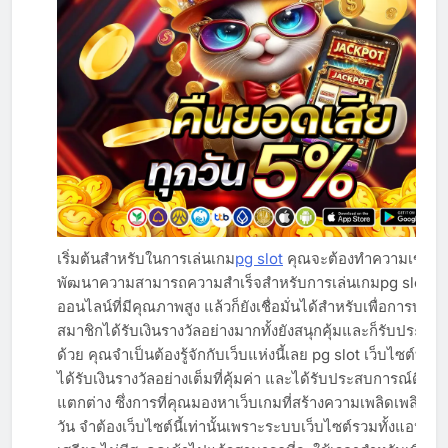
เริ่มต้นสำหรับในการเล่นเกม
pg slot
คุณจะต้องทำความเข้าใ
พัฒนาความสามารถความสำเร็จสำหรับการเล่นเกมpg slotเสี่
ออนไลน์ที่มีคุณภาพสูง แล้วก็ยังเชื่อมั่นได้สำหรับเพื่อการบริก
สมาชิกได้รับเงินรางวัลอย่างมากทั้งยังสนุกคุ้มและก็รับประกันเ
ด้วย คุณจำเป็นต้องรู้จักกับเว็บแห่งนี้เลย pg slot เว็บไซต์ที่จ
ได้รับเงินรางวัลอย่างเต็มที่คุ้มค่า และได้รับประสบการณ์ดีๆที
แตกต่าง ซึ่งการที่คุณมองหาเว็บเกมที่สร้างความเพลิดเพลินได
วัน จำต้องเว็บไซต์นี้เท่านั้นเพราะระบบเว็บไซต์รวมทั้งแอปพลิเ