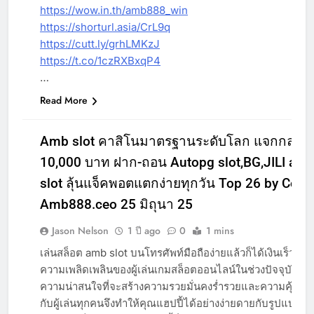
https://wow.in.th/amb888_win
https://shorturl.asia/CrL9q
https://cutt.ly/grhLMKzJ
https://t.co/1czRXBxqP4
…
Read More
Amb slot คาสิโนมาตรฐานระดับโลก แจกกล่องสุ
10,000 บาท ฝาก-ถอน Autopg slot,BG,JILI am
slot ลุ้นแจ็คพอตแตกง่ายทุกวัน Top 26 by Cory
AMB888
Amb888.ceo 25 มิถุนา 25
Jason Nelson
1 ปี ago
0
1 mins
เล่นสล็อต amb slot บนโทรศัพท์มือถือง่ายแล้วก็ได้เงินเร็ว
ความเพลิดเพลินของผู้เล่นเกมสล็อตออนไลน์ในช่วงปัจจุบันนี้ ค
ความน่าสนใจที่จะสร้างความรวยมั่นคงร่ำรวยและความคุ้มค่าใ
กับผู้เล่นทุกคนจึงทำให้คุณแฮปปี้ได้อย่างง่ายดายกับรูปแบบข