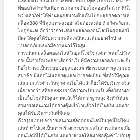
และก็ยังได้รับเงินรางวัลที่พิเศษแบบสุดๆเรียกได้ว่าสมาชิกทุกท
ที่ชอบใจสำหรับเพื่อการเล่นเกมเสี่ยงโชคออนไลน์ มาที่นี่ไม่มีผ
หวังแล้วก็ทำให้ท่านสนุกสนานตื่นเต้นไปกับสุดยอดการเล่นเกม
สล็อต888 ที่มีคุณภาพสูงอย่างไม่ต้องสงสัย ถ้าเกิดพร้อมแล้วเร
ไปดูกันเลยดีกว่าว่าการเล่นเกมสล็อตออนไลน์ในยุคสมัยใหม่นี้
มีผลให้คุณได้รับความเพลิดเพลินและคุ้มอย่างไรบ้าง
1.ปลอดภัยและก็มีความน่าไว้ใจสูง
การเล่นเกมสล็อตออนไลน์ในยุคนี้ไม่ใช่ แค่การเล่นไปวันๆแม้
กระนั้นจำเป็นจะต้องเลือกว่าเว็บที่มีความปลอดภัย และก็น่าเชื่
ถือไม่ว่าจะเป็นระบบข้อมูลของสมาชิกระบบการดูแล support
สมาชิก มีแอดไม่นคอยดูแลอย่างยอดเยี่ยม ซึ่งทำให้คุณสามา
เล่นเกมแล้วผ่าน ในทุกด่านไปได้แล้วก็ยังได้รับเงินรางวัลทันที
เนื่องจากว่า สล็อต888 เรามีความพร้อมเพรียงทั้งยังทางการเงิ
เป็นเว็บไซต์ที่มีคุณภาพแล้วก็ได้มาตรฐานสูง จึงทำให้สมาชิก
สามารถเล่นเกมได้อย่างคุ้มเร็วไวแล้วก็ได้เงินจริง แถมยังมีผลใ
คุณได้รับเงินรางวัลที่พิเศษ
ด้วยรูปแบบของการเล่นเกมสล็อตออนไลน์ในยุคนี้ไม่ใช่แค่กา
เล่นทั่วๆไปแต่เป็นการสร้างการบรรลุผลในการเล่นเกมเสี่ยงดว
ออนไลน์ที่ได้เงินจริง แถมยังส่งผลให้สมาชิกคุ้มค่าไปกับสุดยอ