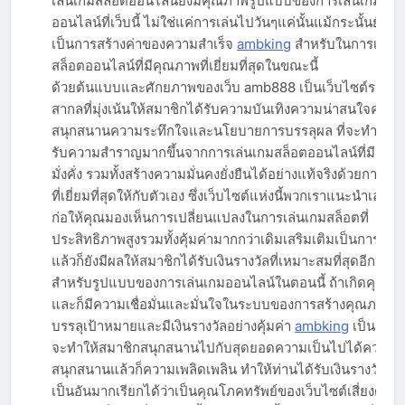
เล่นเกมสล็อตออนไลน์ยังมีคุณภาพรูปแบบของการเล่นเกมสล็
ออนไลน์ที่เว็บนี้ ไม่ใช่แค่การเล่นไปวันๆแค่นั้นแม้กระนั้นยัง
เป็นการสร้างค่าของความสำเร็จ
ambking
สำหรับในการเล่นเ
สล็อตออนไลน์ที่มีคุณภาพที่เยี่ยมที่สุดในขณะนี้
ด้วยต้นแบบและศักยภาพของเว็บ amb888 เป็นเว็บไซต์ระดับ
สากลที่มุ่งเน้นให้สมาชิกได้รับความบันเทิงความน่าสนใจความ
สนุกสนานความระทึกใจและนโยบายการบรรลุผล ที่จะทำให้คุ
รับความสำราญมากขึ้นจากการเล่นเกมสล็อตออนไลน์ที่มีคุณ
มั่งคั่ง รวมทั้งสร้างความมั่นคงยั่งยืนได้อย่างแท้จริงด้วยการเลือ
ที่เยี่ยมที่สุดให้กับตัวเอง ซึ่งเว็บไซต์แห่งนี้พวกเราแนะนำเลยว่
ก่อให้คุณมองเห็นการเปลี่ยนแปลงในการเล่นเกมสล็อตที่
ประสิทธิภาพสูงรวมทั้งคุ้มค่ามากกว่าเดิมเสริมเติมเป็นการบรร
แล้วก็ยังมีผลให้สมาชิกได้รับเงินรางวัลที่เหมาะสมที่สุดอีกด้วย
สำหรับรูปแบบของการเล่นเกมออนไลน์ในตอนนี้ ถ้าเกิดคุณเชื่
และก็มีความเชื่อมั่นและมั่นใจในระบบของการสร้างคุณภาพก
บรรลุเป้าหมายและมีเงินรางวัลอย่างคุ้มค่า
ambking
เป็นเว็บไซ
จะทำให้สมาชิกสนุกสนานไปกับสุดยอดความเป็นไปได้ความ
สนุกสนานแล้วก็ความเพลิดเพลิน ทำให้ท่านได้รับเงินรางวัล
เป็นอันมากเรียกได้ว่าเป็นคุณโภคทรัพย์ของเว็บไซต์เสี่ยงดวง