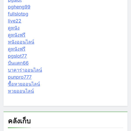
pgheng99
fullslotpg
live22
ดูหนัง
ดูหนังฟรี
หนังออนไลน์
ดูหนังฟรี
pgslot77
ปั่นแตก66
บาคาร่าออนไลน์
punpro777
ซื้อหวยออนไลน์
หวยออนไลน์
คลังเก็บ