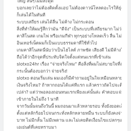
ใหญ่ ลื่นๆไม่มีสะดุด
บอกเลยว่าไม่ต้องติดตั้งแอป ไม่ต้องดาวน์โหลดอะไรให้ยุ่งยาก 
ก็เล่นได้ในทันที
ระบบเสถียร เล่นได้ลื่น ไม่ค้าง ไม่กระดอน
สิ่งที่ทำให้ผมรู้สึกว่ามัน “ดีจัง” เป็นระบบที่เสถียรมาก ไม่ว่าจะ
คาสิโนสด เกมไพ่ หรือเกมกีฬา ทุกๆอย่างโหลดเร็ว ลื่น ไม่กระตุก 
อินเทอร์เน็ตผมก็เป็นแบบธรรมดาที่ใช้ทั่วไป
เกมคาสิโนสดนี่นับว่าเป็นไฮไลต์ ภาพชัด เสียงดี ไม่มีค้างให้เ
ถือได้ว่าอีกจุดที่ประทับจิตใจตั้งแต่หนแรกที่เข้าเล่น
slotxo24hr เรื่อง “จ่ายจริงไหม” คือสิ่งที่ผมไม่สบายใจที่สุด… 
กระนั้นต้องบอกว่า จ่ายจริง!
slotxo ตอนเริ่มเล่น ผมเองก็มีคำถามอยู่ในใจเหมือนหลายท่านว
เงินจริงไหม? ถ้าหากถอนได้แค่ทีแรก แล้วคราวถัดไปจะติดข้อ
เปล่า? แต่ว่าพอลองถอนหนแรกเพียงแค่นั้นล่ะ คำตอบแจ่มแจ้ง
เข้าภายในไม่ถึง 1 นาที
จากวันนั้นจนถึงวันนี้ ผมถอนมาแล้วหลายรอบ ทั้งยังยอดเล็ก ย
ตั้งแต่หลักร้อยไปจนกระทั่งหลักหลายหมื่น ระบบก็ยังคงจ่ายให
บาท ไม่มีกลั้น ไม่มีเพดาน และไม่เคยติดเงื่อนไขแปลกๆแบบเว
เอเย่นต์ที่เคยทราบมา