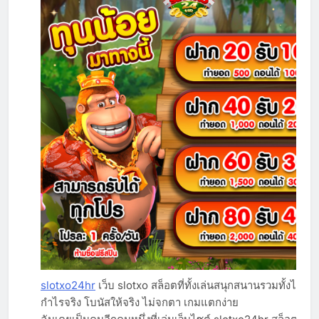
 Ago
slotxo24hr
เว็บ slotxo สล็อตที่ทั้งเล่นสนุกสนานรวมทั้งได้โอ
กำไรจริง โบนัสให้จริง ไม่จกตา เกมแตกง่าย