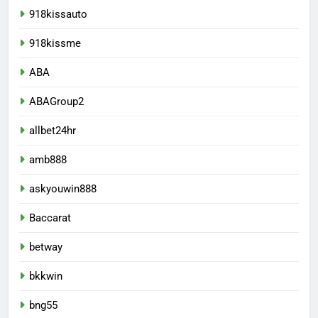
918kissauto
918kissme
ABA
ABAGroup2
allbet24hr
amb888
askyouwin888
Baccarat
betway
bkkwin
bng55