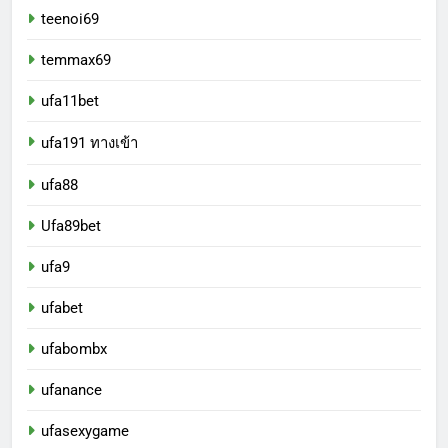
teenoi69
temmax69
ufa11bet
ufa191 ทางเข้า
ufa88
Ufa89bet
ufa9
ufabet
ufabombx
ufanance
ufasexygame