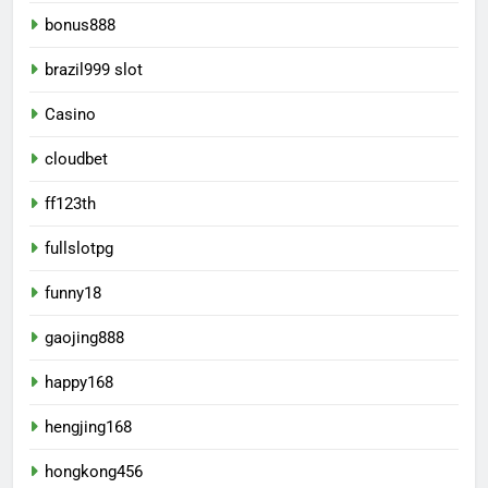
bonus888
brazil999 slot
Casino
cloudbet
ff123th
fullslotpg
funny18
gaojing888
happy168
hengjing168
hongkong456