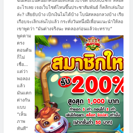
ฉันเคยเป็นคนอีกคนหนึ่งที่เล่นเว็บไซต์ slotxo24hr สล็อตแบ
อะไรเลย เจอเว็บไซต์ไหนขึ้นประชาสัมพันธ์ ก็คลิกเล่นในทันที
ล่ะ? เสียยับบ้าง เบิกเงินไม่ได้บ้าง โบนัสหลอกลวงบ้าง เรียกว่
เกือบจะเลิกเล่นไปแล้ว กระทั่งวันหนึ่งมีเพื่อนแนะนำให้ลองเล่น
เขาพูดว่า “มันต่างจริงนะ ทดลองก่อนแล้วจะทราบ”
พูดตาม
ตรง
ตอนต้น
ก็ไม่
เชื่อ…
แต่ว่า
พอลอง
แล้ว
มันแตก
ต่างกัน
แบบ
“เห็น
ภาพ
ทันที”