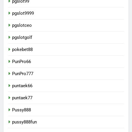
pgslot99
pgslot9999
pgslotceo
pgslotgolf
pokebet88
PunPro66
PunPro777
puntaek66
puntaek77
Pussy888
pussy888fun