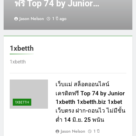
ฟรี Top 74 by Junior
 Ago
1xbetth 1xbetth.biz 1xbet
Jason Nelson
1 ปี ago
เว็บตรง ฝาก-ถอนไว ไม่มีขั้น
ต่ำ 14 มิ.ย. 25 พนัน
1xbetth
1xbetth
เว็บแม่ สล็อตออนไลน์
เครดิตฟรี Top 74 by Junior
1xbetth 1xbetth.biz 1xbet
1XBETTH
เว็บตรง ฝาก-ถอนไว ไม่มีขั้น
ต่ำ 14 มิ.ย. 25 พนัน
Jason Nelson
1 ปี