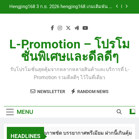
Skip
รวดเร็ว ยูสเดียว เล่นได้ทุกเกม เครดิตฟรี แจก เครดิต
เว็บใหญ่ jinda888 เว็บไซต์แจกหนัก สล็อตออนไลน์มา
ฟรี เยอะที่สุด Top 95 by Chanel hengjing168d.com
to
แรง รวมเกมยอดนิยม พร้อมเคล็ดลับก่อนเริ่มเล่น
ทดลองเล่น Top 75 by Willie Jin888.asia 8 ก.ค. 69
content
สล็อตเว็บตรง เวปไซต์แจกหนัก สล็อตแตกง่าย มีจริง
พนันออนไลน์
ไหม? เจาะลึกระบบเกม ฟีเจอร์ และปัจจัยที่เกี่ยวข้อง
คาสิโน เว็บแม่ ทดลองเล่น Top 9 by Gilberto
สล็อตเว็บตรง เกมสดภาพชัด บรรยากาศพรีเมียม ฝาก
jin888.asia 26 ก.ย. 2569
นี้เกินคุ้มรับทุนฟรี 100 สายทุนน้อย สมัครด่วน คัดมา
L-Promotion – โปรโม
แล้ว เล่นได้ทุกเกม tangtem168 เข้าให้ทัน ก่อนรางวัล
Hengjing168 3 ก.ย. 2026 hengjing168 เกมเดิมพัน ที่
หลุดมือ Top 87 by Vallie tangtem168e.com 15
ชั่นพิเศษและดีลดีๆ
สร้างความบันเทิง ดีที่สุด Cash back 10% ฝาก-ถอน
กรกฎาคม 2026
รวดเร็ว ยูสเดียว เล่นได้ทุกเกม เครดิตฟรี แจก เครดิต
เว็บใหญ่ jinda888 เว็บไซต์แจกหนัก สล็อตออนไลน์มา
ฟรี เยอะที่สุด Top 95 by Chanel hengjing168d.com
แรง รวมเกมยอดนิยม พร้อมเคล็ดลับก่อนเริ่มเล่น
รับโปรโมชั่นสุดคุ้มจากหลากหลายสินค้าและบริการที่ L-
ทดลองเล่น Top 75 by Willie Jin888.asia 8 ก.ค. 69
สล็อตเว็บตรง เวปไซต์แจกหนัก สล็อตแตกง่าย มีจริง
พนันออนไลน์
Promotion รวมดีลดีๆ ไว้ในที่เดียว
ไหม? เจาะลึกระบบเกม ฟีเจอร์ และปัจจัยที่เกี่ยวข้อง
คาสิโน เว็บแม่ ทดลองเล่น Top 9 by Gilberto
jin888.asia 26 ก.ย. 2569
NEWSLETTER
RANDOM NEWS
MENU
อตเว็บตรง เกมสดภาพชัด บรรยากาศพรีเมียม ฝากนี้เกินคุ้มรับทุนฟ
HEADLINES