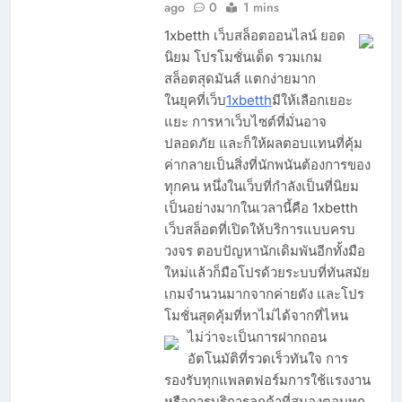
ago
0
1 mins
1xbetth เว็บสล็อตออนไลน์ ยอด
นิยม โปรโมชั่นเด็ด รวมเกม
สล็อตสุดมันส์ แตกง่ายมาก
ในยุคที่เว็บ
1xbetth
มีให้เลือกเยอะ
แยะ การหาเว็บไซต์ที่มั่นอาจ
ปลอดภัย และก็ให้ผลตอบแทนที่คุ้ม
ค่ากลายเป็นสิ่งที่นักพนันต้องการของ
ทุกคน หนึ่งในเว็บที่กำลังเป็นที่นิยม
เป็นอย่างมากในเวลานี้คือ 1xbetth
เว็บสล็อตที่เปิดให้บริการแบบครบ
วงจร ตอบปัญหานักเดิมพันอีกทั้งมือ
ใหม่แล้วก็มือโปรด้วยระบบที่ทันสมัย
เกมจำนวนมากจากค่ายดัง และโปร
โมชั่นสุดคุ้มที่หาไม่ได้จากที่ไหน
ไม่ว่าจะเป็นการฝากถอน
อัตโนมัติที่รวดเร็วทันใจ การ
รองรับทุกแพลตฟอร์มการใช้แรงงาน
หรือการบริการลูกค้าที่สนองตอบทุก