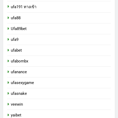
ufa191 ทางเข้า
ufa88
Ufa89bet
ufa9
ufabet
ufabombx
ufanance
ufasexygame
ufasnake
veewin
yaibet