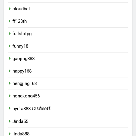
cloudbet
ff123th
fullslotpg
funny18
gaojing888
happy168
hengjing168
hongkong456
hydra888 เครดิตฟรี
Jinda55
jinda888