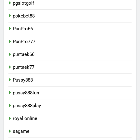
pgslotgolf
pokebet88
PunPro66
PunPro777
puntaek66
puntaek77
Pussy888
pussy888fun
pussy888play
royal online
sagame