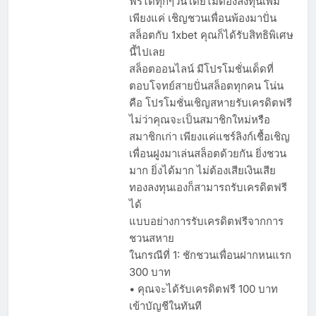
ฟรีได้ทุกๆวันโดยไม่ต้องลงทุนเพิ่ม
เพียงแค่ เชิญชวนเพื่อนพ้องมาปั่น
สล็อตกับ 1xbet คุณก็ได้รับสิทธิพิเศษ
นี้ไปเลย
สล็อตออนไลน์ มีโปรโมชั่นเด็ดที่
ตอบโจทย์สายปั่นสล็อตทุกคน โน่น
คือ โปรโมชั่นเชิญสหายรับเครดิตฟรี
ไม่ว่าคุณจะเป็นสมาชิกใหม่หรือ
สมาชิกเก่า เพียงแค่แชร์ลิงก์เชื้อเชิญ
เพื่อนฝูงมาเล่นสล็อตด้วยกัน ยิ่งชวน
มาก ยิ่งได้มาก ไม่ต้องเสียเงินเสีย
ทองลงทุนเองก็สามารถรับเครดิตฟรี
ได้
แบบอย่างการรับเครดิตฟรีจากการ
ชวนสหาย
ในกรณีที่ 1: ชักชวนเพื่อนฝากหนแรก
300 บาท
• คุณจะได้รับเครดิตฟรี 100 บาท
เข้าบัญชีในทันที