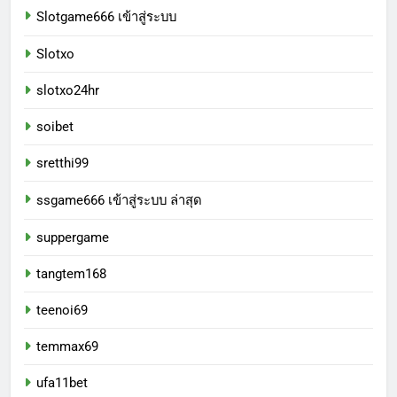
Slotgame666 เข้าสู่ระบบ
Slotxo
slotxo24hr
soibet
sretthi99
ssgame666 เข้าสู่ระบบ ล่าสุด
suppergame
tangtem168
teenoi69
temmax69
ufa11bet