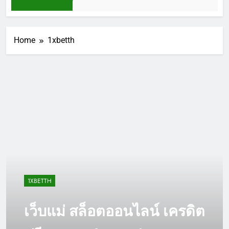
น Ago
da888 ครองใจนักเดิมพันทุนน้อย แตกหนัก Top 88 by Dawn jin888.w
ือน Ago
Home
1xbetth
ือน Ago
าร่า 2 ก.ย. 68 บาคาร่า พร้อมค่ายคาสิโนสดชั้นนำ บาคาร่าสด ทัน
 Ago
 Ago
อตเว็บตรง เกมสดภาพชัด บรรยากาศพรีเมียม ฝากนี้เกินคุ้มรับทุนฟ
น Ago
da888 ครองใจนักเดิมพันทุนน้อย แตกหนัก Top 88 by Dawn jin888.w
ือน Ago
1XBETTH
ือน Ago
าร่า 2 ก.ย. 68 บาคาร่า พร้อมค่ายคาสิโนสดชั้นนำ บาคาร่าสด ทัน
เว็บแม่ สล็อตออนไลน์ เครดิต
 Ago