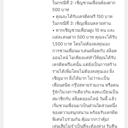
ในกรณีที่ 2: เชิญชวนเพื่อนพ้องฝาก
500 บาท
• คุณจะได้รับเครดิตฟรี 150 บาท
ในกรณีที่ 3: เชิญเพื่อนหลายท่าน
• หากเชิญชวนเพื่อนฝูง 10 คน และ
แต่ละคนฝาก 500 บาท คุณจะได้รับ
1,500 บาท โดยไม่ต้องลงทุนเอง
การชวนเพื่อนมาเล่นสล็อตกับ สล็อต
ออนไลน์ ไม่เพียงแต่ทำให้คุณได้รับ
เครดิตฟรีแค่นั้น แต่ยังเป็นการสร้าง
รายได้เพิ่มโดยไม่ต้องลงทุนเอง ยิ่ง
เชิญมาก ยิ่งได้มาก ไม่ว่าจะเป็น
เพื่อนสนิท กรุ๊ปสหายร่วมงาน หรือคน
รู้จักในวงการเดียวกัน ลงทะเบียนเป็น
สมาชิกกับ สล็อตออนไลน์ วันนี้ แล้ว
เริ่มชวนเพื่อนมาเป็นส่วนใดส่วนหนึ่ง
ของความสนุกสนาน พร้อมรับเครดิต
พิเศษไปร่วมกัน คุ้มมากกว่าคุ้ม!
เล่นเสียไม่จำเป็นที่จะต้องห่วง รับคืน