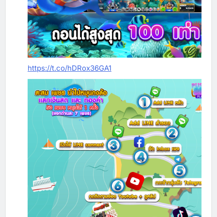
https://t.co/hDRox36GA1