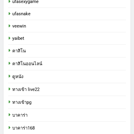
ufasexygame
ufasnake
veewin
yaibet
คาสิโน
คาสิโนออนไลน์
ดูหนัง
ทางเข้า live22
ทางเข้าpg
บาคาร่า
บาคาร่า168