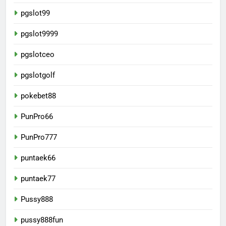
pgslot99
pgslot9999
pgslotceo
pgslotgolf
pokebet88
PunPro66
PunPro777
puntaek66
puntaek77
Pussy888
pussy888fun