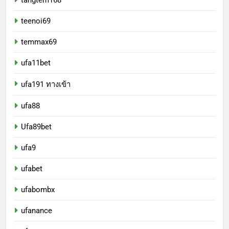
tangtem168
teenoi69
temmax69
ufa11bet
ufa191 ทางเข้า
ufa88
Ufa89bet
ufa9
ufabet
ufabombx
ufanance