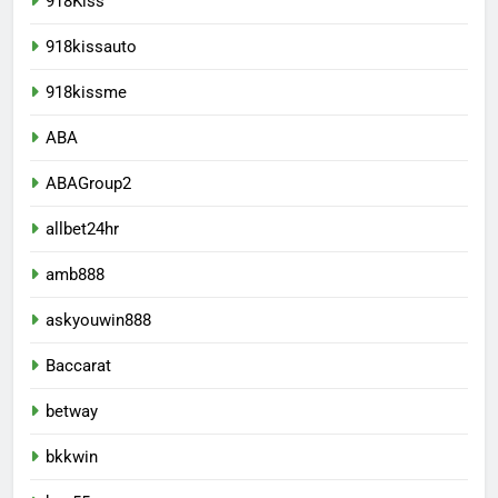
918Kiss
918kissauto
918kissme
ABA
ABAGroup2
allbet24hr
amb888
askyouwin888
Baccarat
betway
bkkwin