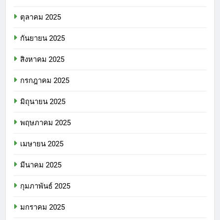
ตุลาคม 2025
กันยายน 2025
สิงหาคม 2025
กรกฎาคม 2025
มิถุนายน 2025
พฤษภาคม 2025
เมษายน 2025
มีนาคม 2025
กุมภาพันธ์ 2025
มกราคม 2025