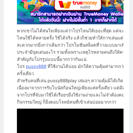
พวกเขาไม่ได้สนใจเพียงแค่ว่าโปรไหนให้เยอะที่สุด แต่จะดูว่
ไหนใช้ได้หลายครั้ง ใช้ได้จริง แล้วก็ช่วยทำให้การเล่นแต่ละครั
สะดวกมากยิ่งกว่าเดิมกว่า โปรโมชั่นสล็อตที่วางแบบมาเพื่อผู้เ
ประจำมีจุดเด่นอะไร รวมทั้งเพราะเหตุไรหลายคนถึงให้ความ
สำคัญกับโปรรูปแบบนี้มากกว่ากันแน่
โปร
pussy888
ที่ใช้งานได้บ่อย มักให้ความคุ้มค่ามากกว่าโบน
ครั้งเดียว
สำหรับคนที่เล่น pussy888play เสมอๆ ความคุ้มมิได้เกิดขึ้นได
เนื่องมาจากการรับโบนัสก้อนใหญ่เพียงแค่ครั้งเดียว แต่มีสาเหต
จากโปรที่จับมาใช้ได้เรื่อยๆยิ่งใช้งานง่ายและไม่จำต้องคอยช่ว
กิจกรรมใหญ่ ก็ยิ่งตอบโจทย์คนที่เข้าเล่นบ่อยมากกว่า