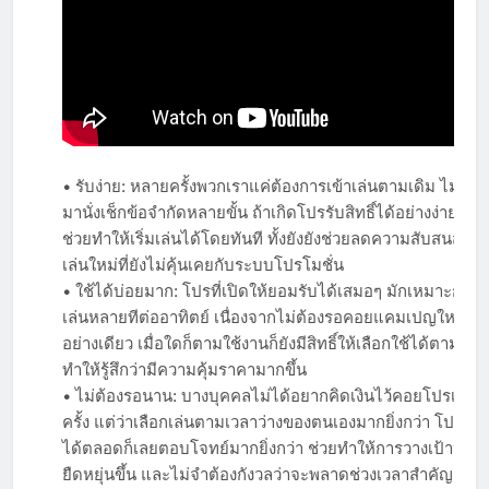
• รับง่าย: หลายครั้งพวกเราแค่ต้องการเข้าเล่นตามเดิม ไม่ต้อ
มานั่งเช็กข้อจำกัดหลายขั้น ถ้าเกิดโปรรับสิทธิ์ได้อย่างง่ายดาย 
ช่วยทำให้เริ่มเล่นได้โดยทันที ทั้งยังยังช่วยลดความสับสนสำหรั
เล่นใหม่ที่ยังไม่คุ้นเคยกับระบบโปรโมชั่น
• ใช้ได้บ่อยมาก: โปรที่เปิดให้ยอมรับได้เสมอๆ มักเหมาะกับผู้ที
เล่นหลายทีต่ออาทิตย์ เนื่องจากไม่ต้องรอคอยแคมเปญใหญ่เพี
อย่างเดียว เมื่อใดก็ตามใช้งานก็ยังมีสิทธิ์ให้เลือกใช้ได้ตามสม
ทำให้รู้สึกว่ามีความคุ้มราคามากขึ้น
• ไม่ต้องรอนาน: บางบุคคลไม่ได้อยากคิดเงินไว้คอยโปรเดือ
ครั้ง แต่ว่าเลือกเล่นตามเวลาว่างของตนเองมากยิ่งกว่า โปรที่ใ
ได้ตลอดก็เลยตอบโจทย์มากยิ่งกว่า ช่วยทำให้การวางเป้าหมาย
ยืดหยุ่นขึ้น และไม่จำต้องกังวลว่าจะพลาดช่วงเวลาสำคัญ