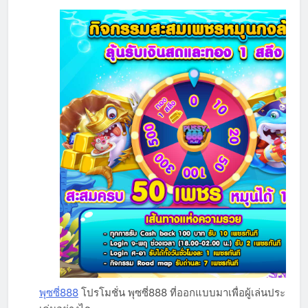
พุซซี่888
โปรโมชั่น พุซซี่888 ที่ออกแบบมาเพื่อผู้เล่นประจำมีจ