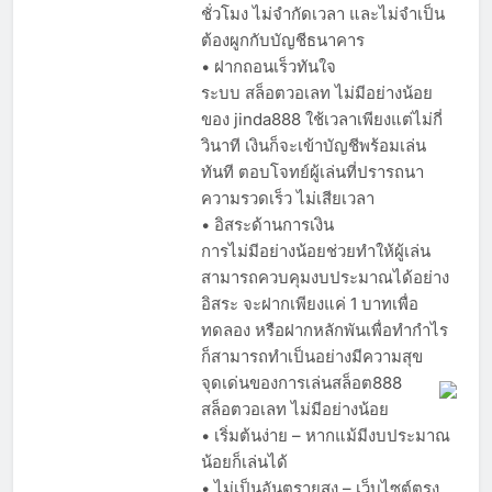
ชั่วโมง ไม่จำกัดเวลา และไม่จำเป็น
ต้องผูกกับบัญชีธนาคาร
• ฝากถอนเร็วทันใจ
ระบบ สล็อตวอเลท ไม่มีอย่างน้อย
ของ jinda888 ใช้เวลาเพียงแต่ไม่กี่
วินาที เงินก็จะเข้าบัญชีพร้อมเล่น
ทันที ตอบโจทย์ผู้เล่นที่ปรารถนา
ความรวดเร็ว ไม่เสียเวลา
• อิสระด้านการเงิน
การไม่มีอย่างน้อยช่วยทำให้ผู้เล่น
สามารถควบคุมงบประมาณได้อย่าง
อิสระ จะฝากเพียงแค่ 1 บาทเพื่อ
ทดลอง หรือฝากหลักพันเพื่อทำกำไร
ก็สามารถทำเป็นอย่างมีความสุข
จุดเด่นของการเล่นสล็อต888
สล็อตวอเลท ไม่มีอย่างน้อย
• เริ่มต้นง่าย – หากแม้มีงบประมาณ
น้อยก็เล่นได้
• ไม่เป็นอันตรายสูง – เว็บไซต์ตรง