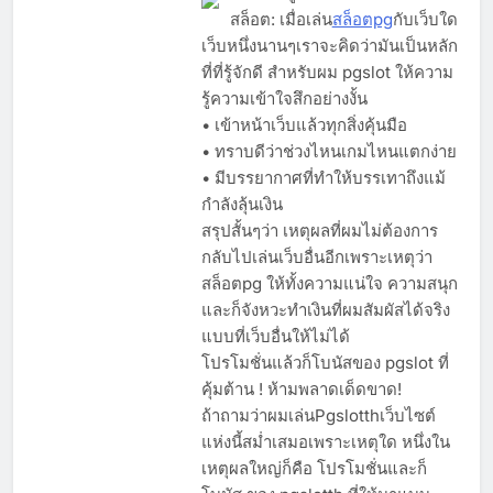
สล็อต: เมื่อเล่น
สล็อตpg
กับเว็บใด
เว็บหนึ่งนานๆเราจะคิดว่ามันเป็นหลัก
ที่ที่รู้จักดี สำหรับผม pgslot ให้ความ
รู้ความเข้าใจสึกอย่างงั้น
• เข้าหน้าเว็บแล้วทุกสิ่งคุ้นมือ
• ทราบดีว่าช่วงไหนเกมไหนแตกง่าย
• มีบรรยากาศที่ทำให้บรรเทาถึงแม้
กำลังลุ้นเงิน
สรุปสั้นๆว่า เหตุผลที่ผมไม่ต้องการ
กลับไปเล่นเว็บอื่นอีกเพราะเหตุว่า
สล็อตpg ให้ทั้งความแน่ใจ ความสนุก
และก็จังหวะทำเงินที่ผมสัมผัสได้จริง
แบบที่เว็บอื่นให้ไม่ได้
โปรโมชั่นแล้วก็โบนัสของ pgslot ที่
คุ้มต้าน ! ห้ามพลาดเด็ดขาด!
ถ้าถามว่าผมเล่นPgslotthเว็บไซต์
แห่งนี้สม่ำเสมอเพราะเหตุใด หนึ่งใน
เหตุผลใหญ่ก็คือ โปรโมชั่นและก็