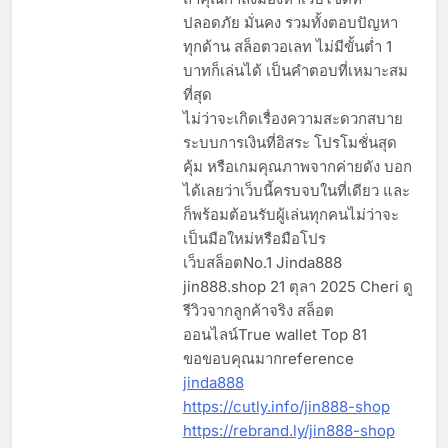
ปลอดภัย มั่นคง รวมทั้งตอบปัญหา
ทุกด้าน สล็อตวอเลท ไม่มีขั้นต่ำ 1
บาทก็เล่นได้ เป็นคำตอบที่เหมาะสม
ที่สุด
ไม่ว่าจะเกิดเรื่องความสะดวกสบาย
ระบบการเงินที่อิสระ โปรโมชั่นสุด
คุ้ม หรือเกมคุณภาพจากค่ายดัง บอก
ได้เลยว่าเว็บนี้ครบจบในที่เดียว และ
ก็พร้อมต้อนรับผู้เล่นทุกคนไม่ว่าจะ
เป็นมือใหม่หรือมือโปร
เว็บสล็อตNo.1 Jinda888
jin888.shop 21 ตุลา 2025 Cheri ดู
รีวิวจากลูกค้าจริง สล็อต
ออนไลน์True wallet Top 81
ขอขอบคุณมากreference
jinda888
https://cutly.info/jin888-shop
https://rebrand.ly/jin888-shop