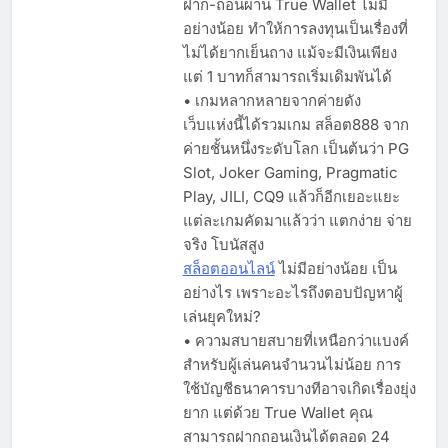
ฝาก-ถอนผ่าน True Wallet ไม่มี
อย่างน้อย ทำให้การลงทุนเป็นเรื่องที่
ไม่ได้ยากเย็นถาง แม้จะมีเงินเพียง
แต่ 1 บาทก็สามารถเริ่มเดิมพันได้
• เกมหลากหลายจากค่ายดัง
เว็บแห่งนี้ได้รวมเกม สล็อต888 จาก
ค่ายชั้นหนึ่งระดับโลก เป็นต้นว่า PG
Slot, Joker Gaming, Pragmatic
Play, JILI, CQ9 แล้วก็อีกเยอะแยะ
แต่ละเกมคัดมาแล้วว่า แตกง่าย จ่าย
จริง โบนัสสูง
สล็อตออนไลน์
ไม่มีอย่างน้อย เป็น
อย่างไร เพราะอะไรถึงตอบปัญหาผู้
เล่นยุคใหม่?
• ความสบายสบายที่เหนือกว่าแบงค์
สำหรับผู้เล่นคนจำนวนไม่น้อย การ
ใช้บัญชีธนาคารบางทีอาจเกิดเรื่องยุ่ง
ยาก แต่ด้วย True Wallet คุณ
สามารถฝากถอนเงินได้ตลอด 24