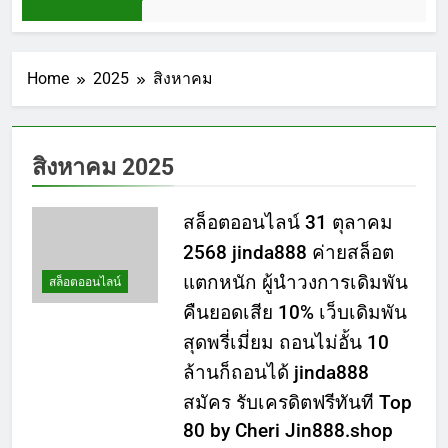
ี่ มีเงินใช้ไม่ขาดมือ 3 กุมภา 69
Ufa11bet Ufa11k.one 31
7 เดือน Ago
Home
2025
สิงหาคม
ิตฟรี แนะนำเพื่อน รับเงินฟรี ทันที Top 22 by Tricia Sawan-888 16 มกราคม 2026
9 เดือน 
รับโบนัสจัดเต็ม! Top 96 by Martin sexyshare.net
พุซซี่
สิงหาคม 2025
1 ปี Ago
Joker123 เกมสล็อต มั่นคง ปลอดภัย Top 77 by Mathew joker123ths.xyz LOGIN JOKER123 แตกหนักได้รับความไว้วางใจจากนักลงทุนทั่วไทย joker123 การันตีรายได้จริง 29 กุมภาพันธ์ 2568
ทางเข้าpg 29 มีนาคม 68 
สล็อตออนไลน์ 31 ตุลาคม
2 ปี Ago
างวัลหลุดมือ Top 87 by Vallie tangtem168e.com 15 กรกฎาคม 202
2568 jinda888 ค่ายสล็อต
แตกหนัก ผู้นำวงการเดิมพัน
สล็อตออนไลน์
ี่ มีเงินใช้ไม่ขาดมือ 3 กุมภา 69
Ufa11bet Ufa11k.one 31
คืนยอดเสีย 10% เว็บเดิมพัน
7 เดือน Ago
สุดพรี่เมี่ยม ถอนไม่อั้น 10
ิตฟรี แนะนำเพื่อน รับเงินฟรี ทันที Top 22 by Tricia Sawan-888 16 มกราคม 2026
ล้านก็ถอนได้ jinda888
9 เดือน 
สมัคร รับเครดิตฟรีทันที Top
รับโบนัสจัดเต็ม! Top 96 by Martin sexyshare.net
พุซซี่
80 by Cheri Jin888.shop
1 ปี Ago