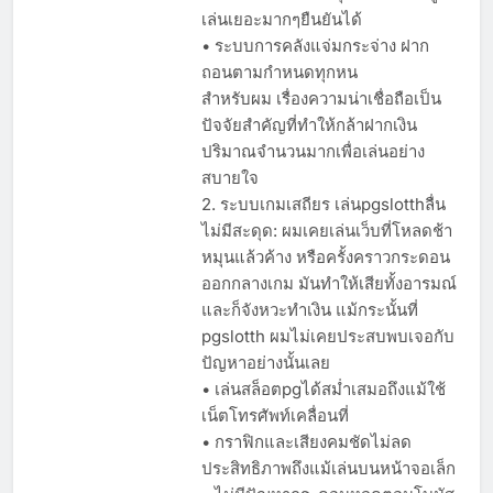
เล่นเยอะมากๆยืนยันได้
• ระบบการคลังแจ่มกระจ่าง ฝาก
ถอนตามกำหนดทุกหน
สำหรับผม เรื่องความน่าเชื่อถือเป็น
ปัจจัยสำคัญที่ทำให้กล้าฝากเงิน
ปริมาณจำนวนมากเพื่อเล่นอย่าง
สบายใจ
2. ระบบเกมเสถียร เล่นpgslotthลื่น
ไม่มีสะดุด: ผมเคยเล่นเว็บที่โหลดช้า
หมุนแล้วค้าง หรือครั้งคราวกระดอน
ออกกลางเกม มันทำให้เสียทั้งอารมณ์
และก็จังหวะทำเงิน แม้กระนั้นที่
pgslotth ผมไม่เคยประสบพบเจอกับ
ปัญหาอย่างนั้นเลย
• เล่นสล็อตpgได้สม่ำเสมอถึงแม้ใช้
เน็ตโทรศัพท์เคลื่อนที่
• กราฟิกและเสียงคมชัดไม่ลด
ประสิทธิภาพถึงแม้เล่นบนหน้าจอเล็ก