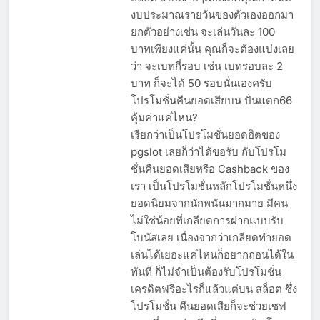
งบประมาณรายวันของตัวเองออกมา
ยกตัวอย่างเช่น จะเล่นวันละ 100
บาทเพียงแค่นั้น คุณก็จะต้องแบ่งเลย
ว่า จะเบทกี่รอบ เช่น เบทรอบละ 2
บาท ก็จะได้ 50 รอบนั่นเองครับ
โปรโมชั่นคืนยอดเสียบน ปั่นแตก66
คุ้มค่าแค่ไหน?
เรียกว่าเป็นโปรโมชั่นยอดฮิตของ
pgslot เลยก็ว่าได้ขอรับ กับโปรโม
ชั่นคืนยอดเสียหรือ Cashback ของ
เรา เป็นโปรโมชั่นหลักโปรโมชั่นหนึ่ง
ยอดนิยมจากนักพนันมากมาย มีคน
ไม่ใช่น้อยที่เกลียดการฝากแบบรับ
โบนัสเลย เนื่องจากว่าเกลียดทำยอด
เล่นได้เยอะแค่ไหนก็อยากถอนได้ใน
ทันที ก็ไม่จำเป็นต้องรับโปรโมชั่น
เครดิตฟรีอะไรก็แล้วแต่บน สล็อต ซึ่ง
โปรโมชั่น คืนยอดเสียก็จะช่วยเซฟ