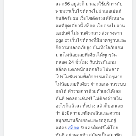
แตก66 อยู่ล่ะก็ มาลองใช้บริการกับ
พวกเราเว็บไซต์ตรงไม่ผ่านเอเย่นต์
กันสิครับผม เว็บไซต์ตรงแท้ที่เหมาะ
สมที่สุดเดี๋ยวนี้ สล็อต เว็บตรงไม่ผ่าน
เอเย่นต์ ไม่ผ่านตัวกลาง ส่งตรงจาก
pgslot เว็บไซต์ตรงที่มีมาตรฐานและ
ก็ความปลอดภัยสูง บันเทิงใจกับเกม
มากไม่น้อยเลยทีเดียวได้ทุกๆวัน
ตลอด 24 ชั่วโมง รับประกันเกม
สล็อต แตกหนักแตกจริง ไม่พลาด
โปรโมชั่นรวมทั้งกิจกรรมเด็ดๆมาก
ไม่น้อยเลยทีเดียว ฝากถอนผ่านระบบ
ออโต้ ทำรายการด้วยตัวเองได้เลย
ทันที ทดลองเล่นฟรี ไม่ต้องจ่ายเงิน
อะไรก็แล้วแต่ทั้งปวง แล้วก็บอกเลย
ว่า ยังมีความเพลิดเพลินและความ
สนุกสนานอีกเยอะแยะรอคุณอยู่
สมัคร
สล็อต
รับเครดิตฟรีได้โดย
ทันที อย่าคอยช้า สมัครเป็นสมาชิก