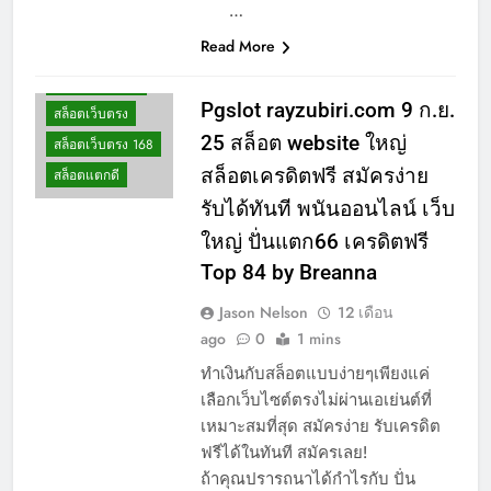
…
สล็อตพุซซี่
Read More
สล็อตออนไลน์
สล็อตเครดิตฟรี
Pgslot rayzubiri.com 9 ก.ย.
สล็อตเว็บตรง
25 สล็อต website ใหญ่
สล็อตเว็บตรง 168
สล็อตเครดิตฟรี สมัครง่าย
สล็อตแตกดี
รับได้ทันที พนันออนไลน์ เว็บ
ใหญ่ ปั่นแตก66 เครดิตฟรี
Top 84 by Breanna
Jason Nelson
12 เดือน
ago
0
1 mins
ทำเงินกับสล็อตแบบง่ายๆเพียงแค่
เลือกเว็บไซต์ตรงไม่ผ่านเอเย่นต์ที่
เหมาะสมที่สุด สมัครง่าย รับเครดิต
ฟรีได้ในทันที สมัครเลย!
ถ้าคุณปรารถนาได้กำไรกับ ปั่น