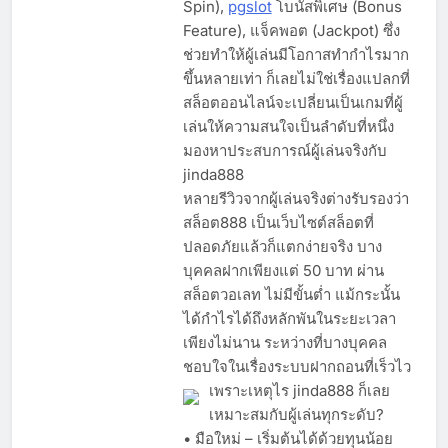
Spin),
pgslot
โบนัสพิเศษ (Bonus
Feature), แจ็คพอต (Jackpot) ซึ่ง
ช่วยทำให้ผู้เล่นมีโอกาสทำกำไรมาก
ขึ้นหลายเท่า ก็เลยไม่ใช่เรื่องแปลกที่
สล็อตออนไลน์จะเปลี่ยนเป็นเกมที่ผู้
เล่นให้ความสนใจเป็นลำดับที่หนึ่ง
มองหาประสบการณ์ผู้เล่นจริงกับ
jinda888
หลายรีวิวจากผู้เล่นจริงต่างรับรองว่า
สล็อต888 เป็นเว็บไซต์สล็อตที่
ปลอดภัยแล้วก็แตกง่ายจริง บาง
บุคคลฝากเพียงแต่ 50 บาท ผ่าน
สล็อตวอเลท ไม่มีขั้นต่ำ แม้กระนั้น
ได้กำไรได้ถึงหลักพันในระยะเวลา
เพียงไม่นาน ระหว่างที่บางบุคคล
ชอบใจในเรื่องระบบฝากถอนที่เร็วไว
เพราะเหตุไร jinda888 ก็เลย
เหมาะสมกับผู้เล่นทุกระดับ?
• มือใหม่ – เริ่มต้นได้ด้วยทุนน้อย