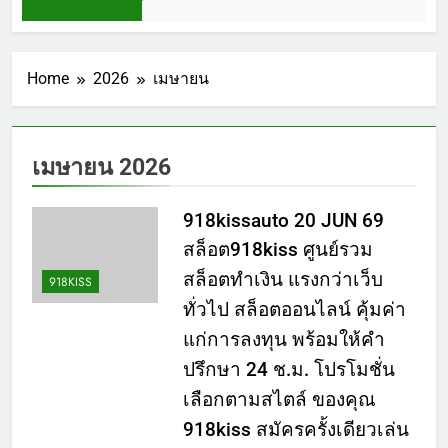
น สล็อต888 เล่นที่นี่ มีเงินใช้ไม่ขาดมือ 3 กุมภา 69
Ufa
7 เด
Home
2026
เมษายน
ได้สูงสุด 10 ล้าน sawan888 เครดิตฟรี แนะนำเพื่อน รับเงินฟรี ทันที Top 22 by Tricia Sawan-888 16 มก
ร่า168 สมัครตอนนี้ รับโบนัสจัดเต็ม! Top 96 by Martin sexysha
เมษายน 2026
Joker123 เกมสล็อต มั่นคง ปลอดภัย Top 77 by Mathew joker123ths.xyz LOGIN JOKER123 แตกหนักได้รับความไว้วางใจจากนักลงทุนทั่วไทย joker123 การันตีรายได้จริง 29 กุมภาพันธ์ 2568
ทางเ
918kissauto 20 JUN 69
2 ปี 
8 เข้าให้ทัน ก่อนรางวัลหลุดมือ Top 87 by Vallie tangtem168e
สล็อต918kiss ศูนย์รวม
สล็อตทำเงิน แรงกว่าเว็บ
918KISS
น สล็อต888 เล่นที่นี่ มีเงินใช้ไม่ขาดมือ 3 กุมภา 69
Ufa
ทั่วไป สล็อตออนไลน์ คุ้มค่า
7 เด
แก่การลงทุน พร้อมให้คำ
ได้สูงสุด 10 ล้าน sawan888 เครดิตฟรี แนะนำเพื่อน รับเงินฟรี ทันที Top 22 by Tricia Sawan-888 16 มก
ปรึกษา 24 ช.ม. โปรโมชั่น
เลือกตามสไตล์ ของคุณ
ร่า168 สมัครตอนนี้ รับโบนัสจัดเต็ม! Top 96 by Martin sexysha
918kiss สมัครครั้งเดียวเล่น