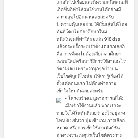
เล่นถัดไปเรื่อยและก็ความสนิทสนมที่
เกิดขึ้นก็ทำให้ผมใช้งานได้อย่างมี
ความสุขไปอีกนานเลยล่ะครับ
1. ความคุ้นเคยช่วยให้เริ่มเล่นได้โดย
ทันทีโดยไม่ต้องศึกษาใหม่
หนึ่งในจุดที่ทำให้ผมเล่น 918kiss
แล้วกระปรี้กระเปร่าตั้งแต่แรกเลยก็
คือ การที่ผมไม่ต้องเสียเวลาศึกษา
ระบบใหม่หรือหาวิธีการใช้งานอะไร
ก็ตามเลย เพราะว่าทุกๆอย่างบน
เว็บไซต์ถูกดีไซน์มาให้เรารู้เรื่องได้
ตั้งแต่ตอนแรก ไม่ต้องทำความ
เข้าใจใหม่กันเลยล่ะครับ
• โครงสร้างเมนูคาดการณ์ได้:
เมื่อเข้าใช้งานแล้ว พวกเราจะ
ทายใจได้ในทันทีเลยว่าอะไรอยู่ตรง
ไหน ดังเช่นว่า ปุ่มเข้าเกม การเลือก
หมวด หรือการเข้าใช้งานฟังก์ชัน
ต่างๆเพราะเหตุว่าเว็บไซต์ตรงวาง