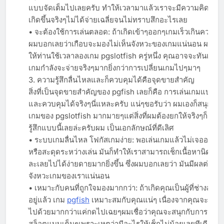
แบบจัดเต็มไปเลยครับ ทำให้เวลามาแล้วเราจะมีความคิดว่าม
เกิดขึ้นจริงๆไม่ได้จ่ายเฉลี่ยจนไม่ทราบสึกอะไรเลย
• จะต้องใช้การเล่นตลอด: ถ้าเกิดเข้าๆออกๆเกมเร็วเกินความจ
ผมบอกเลยว่าเกือบจะมองไม่เห็นจังหวะของเกมแน่นอน ผมขอช
ให้ท่านใช้เวลาลองเกม pgslotfish ครู่หนึ่ง คุณอาจจะทันเห็นช่ว
เกมกำลังจะจ่ายจริงๆมากยิ่งกว่าการเปลี่ยนเกมไปๆมาๆ
3. ความรู้สึกลื่นไหลและก็ควบคุมได้คือจุดขายสำคัญ
สิ่งที่เป็นจุดขายสำคัญของ pgfish เลยก็คือ การเล่นเกมแบบลื
และควบคุมได้จริงๆนี่แหละครับ แน่ๆขอรับว่า ผมเองก็สนุกสน
เกมของ pgslotfish มากมายๆแต่สิ่งที่ผมต้องยกให้จริงๆก็คือ
รู้สึกแบบนี้เลยล่ะครับผม เป็นเอกลักษณ์ที่ดีเลิศ
• ระบบเกมลื่นไหล โฟกัสเกมง่าย: พอเล่นเกมแล้วไม่เจออาการ
หรือสะดุดระหว่างเล่น มันก็ทำให้เราสามารถเช็กเนื้อหานิดๆหน่
ละเลยไปได้ง่ายดายมากยิ่งขึ้น ซึ่งผมบอกเลยว่า มันมีผลต่อกา
จังหวะเกมของเราแน่นอน
• เหมาะกับคนที่ถูกใจมองมากกว่า: ถ้าเกิดคุณเป็นผู้ที่ช่างสังเก
อยู่แล้ว เกม
pgfish
เหมาะสมกับคุณแน่ๆ เนื่องจากคุณจะมอง
ไปด้วยมากกว่าแค่กดไปเฉยๆผมเชื่อว่าคุณจะสนุกกับการเล่น
สล็อตแบบเต็มๆเพราะเหตุว่ามีอะไรให้เช็กไม่น้อยเลยทีเดียว