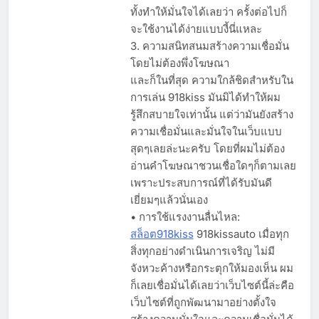
ทั้งทำให้มั่นใจได้เลยว่า ครั้งต่อไปก็
จะใช้งานได้ง่ายแบบงี้นี่แหละ
3. ความสนิทสนมสร้างความเชื่อมั่น
โดยไม่ต้องพึ่งโฆษณา
และก็ในที่สุด ความใกล้ชิดสำหรับใน
การเล่น 918kiss มันมิได้ทำให้ผม
รู้สึกสบายใจเท่านั้น แต่ว่ามันยังสร้าง
ความเชื่อมั่นและมั่นใจในเว็บแบบ
สุดๆเลยล่ะนะครับ โดยที่ผมไม่ต้อง
อ่านคำโฆษณาชวนเชื่อใดๆก็ตามเลย
เพราะประสบการณ์ที่ได้รับมันดี
เยี่ยมๆแล้วนั่นเอง
• การใช้แรงงานลื่นไหล:
สล็อต918kiss
918kissauto เมื่อทุก
สิ่งทุกอย่างดำเนินการเจริญ ไม่มี
จังหวะค้างหรือกระตุกให้มองเห็น ผม
ก็เลยเชื่อมั่นได้เลยว่าเว็บไซต์นี้ล่ะคือ
เว็บไซต์ที่ถูกพัฒนามาอย่างตั้งใจ