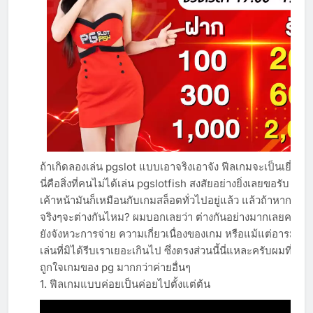
ถ้าเกิดลองเล่น pgslot แบบเอาจริงเอาจัง ฟีลเกมจะเป็นเยี่ยงไ
นี่คือสิ่งที่คนไม่ได้เล่น pgslotfish สงสัยอย่างยิ่งเลยขอรับ ด้วย
เค้าหน้ามันก็เหมือนกับเกมสล็อตทั่วไปอยู่แล้ว แล้วถ้าหากมาเล
จริงๆจะต่างกันไหม? ผมบอกเลยว่า ต่างกันอย่างมากเลยครับผม 
ยังจังหวะการจ่าย ความเกี่ยวเนื่องของเกม หรือแม้แต่อารมณ์
เล่นที่มิได้รีบเราเยอะเกินไป ซึ่งตรงส่วนนี้นี่แหละครับผมที่ทำใ
ถูกใจเกมของ pg มากกว่าค่ายอื่นๆ
1. ฟีลเกมแบบค่อยเป็นค่อยไปตั้งแต่ต้น