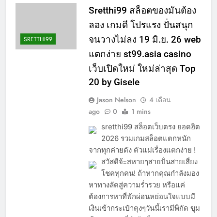
Sretthi99 สล็อตของมันต้อง
ลอง เกมดี โปรแรง ปั่นสนุก
จนวางไม่ลง 19 มิ.ย. 26 web
SRETTHI99
แตกง่าย st99.asia casino
เว็บเปิดใหม่ ใหม่ล่าสุด Top
20 by Gisele
Jason Nelson
4 เดือน
ago
0
1 mins
sretthi99 สล็อตเว็บตรง ยอดฮิต
2026 รวมเกมสล็อตแตกหนัก
จากทุกค่ายดัง ตัวแม่เรื่องแตกง่าย !
สวัสดีจ้ะสหายๆสายปั่นสายเสี่ยง
โชคทุกคน! ถ้าหากคุณกำลังมอง
หาทางลัดสู่ความร่ำรวย หรือแค่
ต้องการหาที่พักผ่อนหย่อนใจแบบมี
เงินเข้ากระเป๋าตุงๆวันนี้เรามีพิกัด ขุม