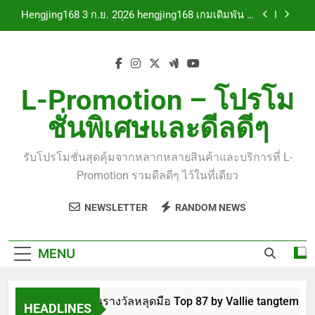
Skip
แล้ว เล่นได้ทุกเกม tangtem168 เข้าให้ทัน ก่อนรางวัล
Hengjing168 3 ก.ย. 2026 hengjing168 เกมเดิมพัน ที่
หลุดมือ Top 87 by Vallie tangtem168e.com 15
to
สร้างความบันเทิง ดีที่สุด Cash back 10% ฝาก-ถอน
กรกฎาคม 2026
รวดเร็ว ยูสเดียว เล่นได้ทุกเกม เครดิตฟรี แจก เครดิต
content
เว็บใหญ่ jinda888 เว็บไซต์แจกหนัก สล็อตออนไลน์มา
ฟรี เยอะที่สุด Top 95 by Chanel hengjing168d.com
แรง รวมเกมยอดนิยม พร้อมเคล็ดลับก่อนเริ่มเล่น
ทดลองเล่น Top 75 by Willie Jin888.asia 8 ก.ค. 69
สล็อตเว็บตรง เวปไซต์แจกหนัก สล็อตแตกง่าย มีจริง
พนันออนไลน์
ไหม? เจาะลึกระบบเกม ฟีเจอร์ และปัจจัยที่เกี่ยวข้อง
L-Promotion – โปรโม
คาสิโน เว็บแม่ ทดลองเล่น Top 9 by Gilberto
สล็อตเว็บตรง เกมสดภาพชัด บรรยากาศพรีเมียม ฝาก
jin888.asia 26 ก.ย. 2569
ชั่นพิเศษและดีลดีๆ
นี้เกินคุ้มรับทุนฟรี 100 สายทุนน้อย สมัครด่วน คัดมา
แล้ว เล่นได้ทุกเกม tangtem168 เข้าให้ทัน ก่อนรางวัล
Hengjing168 3 ก.ย. 2026 hengjing168 เกมเดิมพัน ที่
หลุดมือ Top 87 by Vallie tangtem168e.com 15
สร้างความบันเทิง ดีที่สุด Cash back 10% ฝาก-ถอน
กรกฎาคม 2026
รับโปรโมชั่นสุดคุ้มจากหลากหลายสินค้าและบริการที่ L-
รวดเร็ว ยูสเดียว เล่นได้ทุกเกม เครดิตฟรี แจก เครดิต
เว็บใหญ่ jinda888 เว็บไซต์แจกหนัก สล็อตออนไลน์มา
ฟรี เยอะที่สุด Top 95 by Chanel hengjing168d.com
Promotion รวมดีลดีๆ ไว้ในที่เดียว
แรง รวมเกมยอดนิยม พร้อมเคล็ดลับก่อนเริ่มเล่น
ทดลองเล่น Top 75 by Willie Jin888.asia 8 ก.ค. 69
สล็อตเว็บตรง เวปไซต์แจกหนัก สล็อตแตกง่าย มีจริง
พนันออนไลน์
NEWSLETTER
RANDOM NEWS
ไหม? เจาะลึกระบบเกม ฟีเจอร์ และปัจจัยที่เกี่ยวข้อง
คาสิโน เว็บแม่ ทดลองเล่น Top 9 by Gilberto
jin888.asia 26 ก.ย. 2569
MENU
8 เข้าให้ทัน ก่อนรางวัลหลุดมือ Top 87 by Vallie tangtem168e
HEADLINES