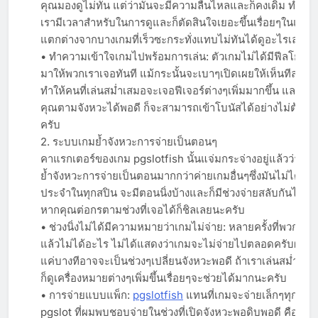
คุณมองดูไม่ทัน แต่ว่ามันจะมีความลื่นไหลและก็คงเดิม ทำให้
เรามีเวลาสำหรับในการดูและก็ตัดสินใจเยอะขึ้นเรื่อยๆในแต่ล
แตกต่างจากบางเกมที่เร็วซะกระทั่งแทบไม่ทันได้ดูอะไรเลยล่
• ทำความเข้าใจเกมไปพร้อมการเล่น: ตัวเกมไม่ได้มีฟีลโยนฟีเ
มาให้พวกเราเจอทันที แม้กระนั้นจะเบาๆเปิดเผยให้เห็นทีละส่ว
ทำให้คนที่เล่นสม่ำเสมอจะเจอฟีเจอร์ต่างๆเพิ่มมากขึ้น และถ้า
คุณตามจังหวะได้พอดี ก็จะสามารถเข้าโบนัสได้อย่างไม่ต้องส
ครับ
2. ระบบเกมย้ำจังหวะการจ่ายเป็นตอนๆ
คาแรกเตอร์ของเกม pgslotfish นั้นแจ่มกระจ่างอยู่แล้วว่า เป็น
ย้ำจังหวะการจ่ายเป็นตอนมากกว่าค่ายเกมอื่นๆซึ่งมันไม่ได้จ่า
ประจำในทุกสปิน จะมีตอนนิ่งบ้างและก็มีช่วงจ่ายสลับกันไป ซึ่ง
หากคุณต่อกรตามช่วงที่เจอได้ก็ชิลเลยนะครับ
• ช่วงนิ่งไม่ได้มีความหมายว่าเกมไม่จ่าย: หลายครั้งที่พวกเรา
แล้วไม่ได้อะไร ไม่ได้แสดงว่าเกมจะไม่จ่ายไปตลอดครับผม เพ
แค่บางทีอาจจะเป็นช่วงๆเปลี่ยนจังหวะพอดี ถ้าเราเล่นสม่ำเสม
ก็ดูเครื่องหมายต่างๆเพิ่มขึ้นเรื่อยๆจะช่วยได้มากนะครับ
• การจ่ายแบบแพ็ก:
pgslotfish
แทนที่เกมจะจ่ายเล็กๆทุกสปิน
pgslot ที่ผมพบชอบจ่ายในช่วงที่เปิดจังหวะพอดิบพอดี คือจ่าย