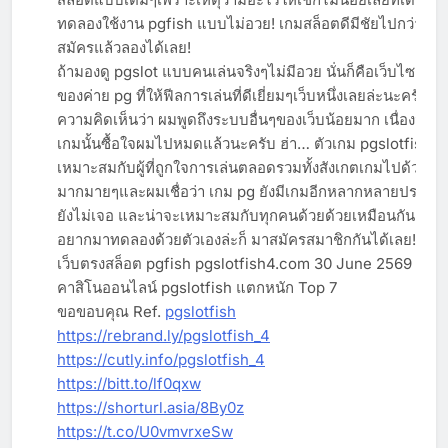
ทดลองใช้งาน pgfish แบบไม่อวย! เกมสล็อตดีมีชัยไปกว่าครึ่ง
สมัครแล้วลองได้เลย!
ถ้ามองดู pgslot แบบคนเล่นจริงๆไม่มีอวย นั่นก็คือเว็บไซต์เก
ของค่าย pg ที่ให้ฟีลการเล่นที่ดีเยี่ยมๆเว็บหนึ่งเลยล่ะนะครับ ค
ความคิดเห็นว่า ผมพูดถึงระบบอื่นๆของเว็บน้อยมาก เนื่องจา
เกมนั้นซื้อใจผมไปหมดแล้วนะครับ ฮ่า… ตัวเกม pgslotfish นั
เหมาะสมกับผู้ที่ถูกใจการเล่นตลอดรวมทั้งสังเกตเกมไปด้วย
มากมายๆและผมเชื่อว่า เกม pg ยังมีเกมอีกหลากหลายประเภท
ยังไม่เจอ และน่าจะเหมาะสมกับทุกคนด้วยด้วยเหมือนกัน ถ้า
อยากมาทดลองด้วยตัวเองล่ะก็ มาสมัครสมาชิกกันได้เลย!
เว็บตรงสล็อต pgfish pgslotfish4.com 30 June 2569 Igna
คาสิโนออนไลน์ pgslotfish แตกหนัก Top 7
ขอขอบคุณ Ref.
pgslotfish
https://rebrand.ly/pgslotfish_4
https://cutly.info/pgslotfish_4
https://bitt.to/lf0qxw
https://shorturl.asia/8By0z
https://t.co/U0vmvrxeSw