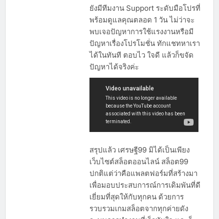
ยังมีทีมงาน Support ระดับมือโปรที่
พร้อมดูแลคุณตลอด 1 วัน ไม่ว่าจะ
พบเจอปัญหาการใช้แรงงานหรือมี
ปัญหาเรื่องโปรโมชั่น ทักแชทหาเรา
ได้ในทันที ตอบไว ใจดี แล้วก็ขจัด
ปัญหาได้จริงค่ะ
สรุปแล้ว เศรษฐี99 มิได้เป็นเพียง
เว็บไซต์สล็อตออนไลน์ สล็อต99
ปกติแต่ว่าคือแพลตฟอร์มที่สร้างมา
เพื่อมอบประสบการณ์การเดิมพันที่ดี
เยี่ยมที่สุดให้กับทุกคน ด้วยการ
รวบรวมเกมสล็อตจากทุกค่ายดัง