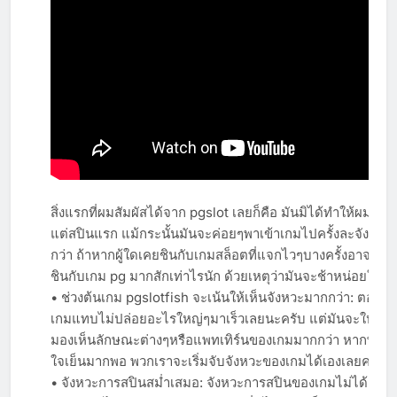
สิ่งแรกที่ผมสัมผัสได้จาก pgslot เลยก็คือ มันมิได้ทำให้ผมตื่นเต
แต่สปินแรก แม้กระนั้นมันจะค่อยๆพาเข้าเกมไปครั้งละจังหวะม
กว่า ถ้าหากผู้ใดเคยชินกับเกมสล็อตที่แจกไวๆบางครั้งอาจจะไม่
ชินกับเกม pg มากสักเท่าไรนัก ด้วยเหตุว่ามันจะช้าหน่อยในต
• ช่วงต้นเกม pgslotfish จะเน้นให้เห็นจังหวะมากกว่า: ตอนเริ่
เกมแทบไม่ปล่อยอะไรใหญ่ๆมาเร็วเลยนะครับ แต่มันจะให้พว
มองเห็นลักษณะต่างๆหรือแพทเทิร์นของเกมมากกว่า หากพวกเ
ใจเย็นมากพอ พวกเราจะเริ่มจับจังหวะของเกมได้เองเลยครับผ
• จังหวะการสปินสม่ำเสมอ: จังหวะการสปินของเกมไม่ได้เร็วกร