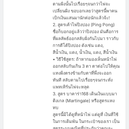
ตามฝั่งนั้นไปเรื่อยๆจนกว่าไพ่จะ
เปลี่ยนฝั่ง ขอบอกเลยว่าสูตรนี้พาคน
เบิกเงินแสนมานักต่อนักแล้วจ้ะ!
2. สูตรเค้าไพ่ปิงปอง (Ping Pong)
ชื่อก็บอกอยู่แล้วว่าปิงปอง มันคือการ
ที่ผลลัพธ์ออกสลับฝั่งกันไปมา ราวกับ
การตีโต้ปิงปอง ดังเช่น แดง,
สีน้ำเงิน, แดง, น้ำเงิน, แดง, สีน้ำเงิน
• วิธีใช้สูตร: ถ้าหากมองเห็นหน้าไพ่
ออกสลับกันเกิน 3 ตา ตาต่อไปให้คุณ
แทงฝั่งตรงข้ามกับตาที่พึ่งจะออก
ทันที สลับตามไปเรื่อยๆจนกระทั่ง
แพทเทิร์นไพ่จะหลุด
3. สูตร บาคาร่า168 เดินเงินแบบมา
ติงเกล (Martingale) หรือสูตรแทง
ทบ
สูตรนี้มิได้ดูที่หน้าไพ่ แต่ดูที่ เงินที่ใช้
ในการเดิมพัน ในกระเป๋าของเรา เป็น
สูตรระบบคณิตที่ประกันว่าคุณจะ