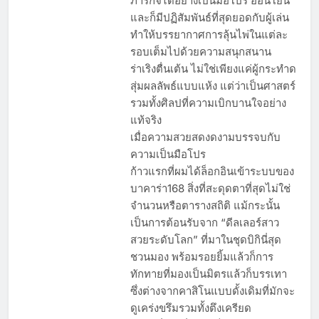
ภารกิจได้อย่างเป็นมือโปร อ่อนโยน
และก็มีปฏิสัมพันธ์ที่สุดยอดกับผู้เล่น
ทำให้บรรยากาศการลุ้นไพ่ในแต่ละ
รอบเต็มไปด้วยความสนุกสนาน
ร่าเริงตื่นเต้น ไม่ใช่เพียงแค่ผู้กระทำด
สุ่มผลลัพธ์แบบแห้ง แต่ว่าเป็นศาสตร์
รวมทั้งศิลปที่ความเบิกบานใจอย่าง
แท้จริง
เมื่อความสวยสดงดงามบรรจบกับ
ความเป็นมือโปร
ก้าวแรกที่ผมได้ล็อกอินเข้าระบบของ
บาคาร่า168 สิ่งที่สะดุดตาที่สุดไม่ใช่
จำนวนหรือตารางสถิติ แม้กระนั้น
เป็นการต้อนรับจาก “ดีลเลอร์สาว
สวยระดับโลก” ที่มาในชุดบิกินี่สุด
ชวนมอง พร้อมรอยยิ้มแล้วก็การ
ทักทายที่มองเป็นมิตรแล้วก็บรรเทา
ซึ่งต่างจากคาสิโนแบบดั้งเดิมที่มักจะ
ดูเคร่งขรึมรวมทั้งตึงเครียด