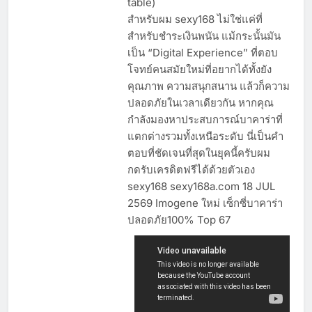
table)
สำหรับผม sexy168 ไม่ใช่แค่ที่
สำหรับชำระเงินพนัน แม้กระนั้นมัน
เป็น “Digital Experience” ที่ตอบ
โจทย์คนสมัยใหม่ที่อยากได้ทั้งยัง
คุณภาพ ความสนุกสนาน แล้วก็ความ
ปลอดภัยในเวลาเดียวกัน หากคุณ
กำลังมองหาประสบการณ์บาคาร่าที่
แตกต่างรวมทั้งเหนือระดับ นี่เป็นคำ
ตอบที่ชัดเจนที่สุดในยุคนี้ครับผม
กดรับเครดิตฟรีได้ด้วยตัวเอง
sexy168 sexy168a.com 18 JUL
2569 Imogene ใหม่ เซ็กซี่บาคาร่า
ปลอดภัย100% Top 67