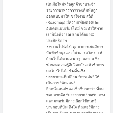
เป็นมือใหม่หรือลูกค้าขาประจำ
รายการอาหารการวางเดิมพันถูก
ออกแบบมาให้เข้าใจง่าย สถิติ
(Roadmap) มีความเที่ยงตรงและ
อัปเดตแบบเรียลไทม์ ช่วยทำให้พวก
เราพินิจพิจารณาเกมได้อย่างมี
ประสิทธิภาพ
• ความโปร่งใส: ทุกตาการเล่นมีการ
บันทึกข้อมูลและก็สามารถวิเคราะห์
ย้อนไปได้ตามมาตรฐานสากล ซึ่ง
ช่วยลดความรู้สึกวิตกกังวลหัวข้อการ
คดโกงไปได้อย่างสิ้นเชิง
บรรยากาศที่เปลี่ยน “การเล่น” ให้
เป็นการ “พักผ่อน”
อีกหนึ่งเสน่ห์ของ เซ็กซี่บาคาร่า ที่ผม
ชอบมากคือ “บรรยากาศ” ขอรับ ทาง
แพลตฟอร์มมีการเลือกใช้ดนตรี
ประกอบที่บันเทิงใจ ดีลเลอร์มีการ