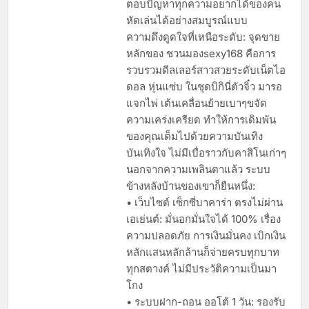
ตอบปัญหาทุกความอยากได้ของคน
หัดเล่นได้อย่างสมบูรณ์แบบ
ความดึงดูดใจที่เหนือระดับ: จุดขาย
หลักของ ชวนมองsexy168 คือการ
รวบรวมดีลเลอร์สาวสวยระดับเน็ตไอ
ดอล หุ่นแซ่บ ในชุดบิกินี่ตัวจิ๋ว มารอ
แจกไพ่ เต้นเคลื่อนย้ายเบาๆขจัด
ความเคร่งเครียด ทำให้การเดิมพัน
ของคุณเต็มไปด้วยความบันเทิง
บันเทิงใจ ไม่มีเบื่อราวกับคาสิโนเก่าๆ
นอกจากความเพลินตาแล้ว ระบบ
ข้างหลังบ้านของเขาก็ยืนหนึ่ง:
• เว็บไซต์ เซ็กซี่บาคาร่า ตรงไม่ผ่าน
เอเย่นต์: มั่นอกมั่นใจได้ 100% เรื่อง
ความปลอดภัย การเงินมั่นคง เบิกเงิน
หลักแสนหลักล้านก็จ่ายครบทุกบาท
ทุกสตางค์ ไม่มีประวัติความเป็นมา
โกง
• ระบบฝาก-ถอน ออโต้ 1 วัน: รองรับ