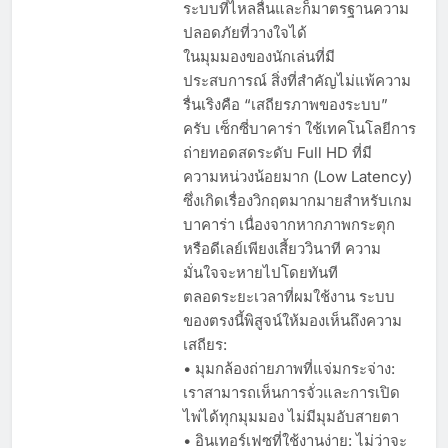
ระบบที่ไหลลื่นและก็มาตรฐานความ
ปลอดภัยที่วางใจได้
ในมุมมองของนักเล่นที่มี
ประสบการณ์ สิ่งที่สำคัญไม่แพ้ความ
รื่นเริงคือ “เสถียรภาพของระบบ”
ครับ เซ็กซี่บาคาร่า ใช้เทคโนโลยีการ
ถ่ายทอดสดระดับ Full HD ที่มี
ความหน่วงน้อยมาก (Low Latency)
ซึ่งเกิดเรื่องวิกฤตมากมายสำหรับเกม
บาคาร่า เนื่องจากหากภาพกระตุก
หรือดีเลย์เพียงเสี้ยววินาที ความ
มั่นใจจะหายไปโดยทันที
ตลอดระยะเวลาที่ผมใช้งาน ระบบ
ของตรงนี้พิสูจน์ให้มองเห็นถึงความ
เสถียร:
• มุมกล้องถ่ายภาพที่แจ่มกระจ่าง:
เราสามารถเห็นการจั่วและการเปิด
ไพ่ได้ทุกมุมมอง ไม่มีมุมอับสายตา
• อินเทอร์เฟซที่ใช้งานง่าย: ไม่ว่าจะ