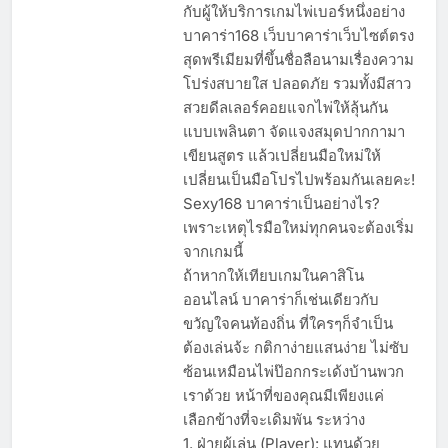
กับผู้ให้บริการเกมไพ่เบอร์หนึ่งอย่าง
บาคาร่า168 เว็บบาคาร่าเว็บไซต์ตรง
สุดพรีเมียมที่ขึ้นชื่อลือนามเรื่องความ
โปร่งสบายใส ปลอดภัย รวมทั้งมีสาว
สวยดีลเลอร์คอยแจกไพ่ให้ลุ้นกัน
แบบเพลินตา จัดแจงสมุดปากกามา
เขียนสูตร แล้วเปลี่ยนมือใหม่ให้
เปลี่ยนเป็นมือโปรไปพร้อมกันเลยคะ!
Sexy168 บาคาร่าเป็นอย่างไร?
เพราะเหตุไรมือใหม่ทุกคนจะต้องเริ่ม
จากเกมนี้
ถ้าหากให้เทียบเกมในคาสิโน
ออนไลน์ บาคาร่าก็เช่นเดียวกับ
ขวัญใจคนท้องถิ่น ที่ใครๆก็จำเป็น
ต้องเล่นจ้ะ กติกาง่ายแสนง่าย ไม่ซับ
ซ้อนเหมือนไพ่ป๊อกกระเด้งบ้านพวก
เราด้วย หน้าที่ของคุณมีเพียงแค่
เลือกข้างที่จะเดิมพัน ระหว่าง
1. ฝ่ายผู้เล่น (Player): แทนด้วย