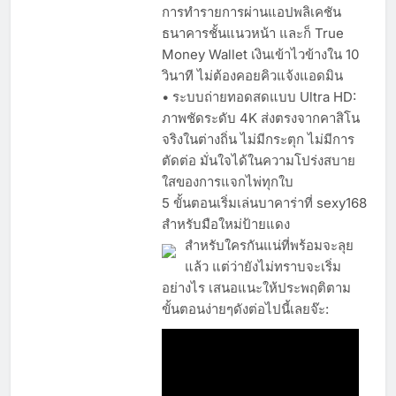
การทำรายการผ่านแอปพลิเคชัน
ธนาคารชั้นแนวหน้า และก็ True
Money Wallet เงินเข้าไวข้างใน 10
วินาที ไม่ต้องคอยคิวแจ้งแอดมิน
• ระบบถ่ายทอดสดแบบ Ultra HD:
ภาพชัดระดับ 4K ส่งตรงจากคาสิโน
จริงในต่างถิ่น ไม่มีกระตุก ไม่มีการ
ตัดต่อ มั่นใจได้ในความโปร่งสบาย
ใสของการแจกไพ่ทุกใบ
5 ขั้นตอนเริ่มเล่นบาคาร่าที่ sexy168
สำหรับมือใหม่ป้ายแดง
สำหรับใครกันแน่ที่พร้อมจะลุย
แล้ว แต่ว่ายังไม่ทราบจะเริ่ม
อย่างไร เสนอแนะให้ประพฤติตาม
ขั้นตอนง่ายๆดังต่อไปนี้เลยจ๊ะ: