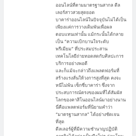
ออนไลน์ที่ตามมาตรฐานสากล ดีล
เลอร์สาวสวยสุดยอด
บาคาร่าออนไลน์ในปัจจุบันไม่ได้เป็น
เพียงแค่การวางเดิมพันเพื่อผล
ตอบแทนเท่านั้น แม้กระนั้นได้กลาย
เป็น “ความเบิกบานใจระดับ
พรีเมียม” ที่ประสมประสาน
เทคโนโลยีถ่ายทอดสดกับศิลปะการ
บริการอย่างพอดี
และก็แม้จะกล่าวถึงแพลตฟอร์มที่
สร้างแรงสั่นให้วงการสูงที่สุด คงจะ
หนีไม่พ้น เซ็กซี่บาคาร่า ซึ่งจาก
ประสบการณ์ตรงของผมที่ได้สัมผัส
โลกของคาสิโนออนไลน์มาอย่างนาน
นี่คือแพลตฟอร์มที่นิยามคำว่า
“มาตรฐานสากล” ได้อย่างชัดเจน
ที่สุด
ดีลเลอร์ผู้ที่มีความชำนาญปฏิบัติ