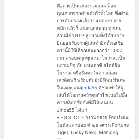
คือการเป็นแหล่งรวมเกมสล็อต
คุณภาพจากค่ายดังทั่วทั้งโลก ซึ่งผ่าน
การคัดกรองแล้วว่า แตกง่าย จ่าย
หนัก แล้วก็ เล่นสนุกสนาน ทุกเกม
ล้วนมีค่า RTP สูง รวมทั้งได้รับการ
ยินยอมรับจากผู้เล่นทั่วอีกทั้งเอเชีย
ตรงนี้มีให้เลือกเล่นมากกว่า 1,000
เกม ครอบคลุมทุกแนว ไม่ว่าจะเป็น
แถวเผชิญภัย แฟนตาซี สไตล์จีน
โบราณ หรือธีมตะวันตก สล็อต
เครดิตฟรี พร้อมกับยังมีฟีพบร์พิเศษ
ในแต่ละเกม
jinda55
ที่ช่วยทำให้ผู้
เล่นได้โอกาสคว้าผลกำไรแบบไม่ยั้ง
ค่ายสล็อตชื่อดังที่มีให้เล่นบน
Jinda55 ได้แก่
• PG SLOT – กราฟิกสวย ฟีพบร์เด่น
โบนัสแตกบ่อย ตัวอย่างเช่น Fortune
Tiger, Lucky Neko, Mahjong