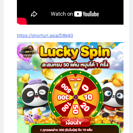
https://shorturl.asia/D8k40