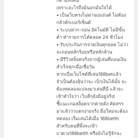
ก็ตามทั้งสิ้น
เพราะอะไรถึงมั่นอกมั่นใจได้
• เป็นเว็บตรงไม่ผ่านเอเย่นต์ ไม่ต้อง
กลัวหักเปอร์เซ็นต์
• ระบบฝาก-ถอน อัตโนมัติ ไม่มีขั้น
ต่ำ ทำรายการได้ตลอด 24 ชั่วโมง
• รับประกันการจ่ายเงินทุกยอด ไม่ว่า
จะถอนหลักร้อยหรือหลักล้าน
• มีรีวิวสล็อตจริงจากผู้เล่นที่ถอนเงิน
สำเร็จทุกเมื่อเชื่อวัน
หากเบื่อเว็บไซต์ที่เล่น188betแล้ว
จำเป็นต้องลุ้นว่าจะ เบิกเงินได้มั้ย จะ
ต้องทดลองแปลงมาเล่นที่นี่ แล้วจะ
เข้าหัวใจว่า เว็บดีๆยังมีอยู่จริง!
ชี้แนะเกมสล็อตจากค่ายดัง คัดสรร
มาแล้วว่าแตกง่ายจริง มือใหม่จะต้อง
ทดลอง เริ่มเล่นได้เมื่อ 188betth
สำหรับคนที่พึ่งจะเข้า
แวดวง188betth หรือยังไม่รู้จักจะ