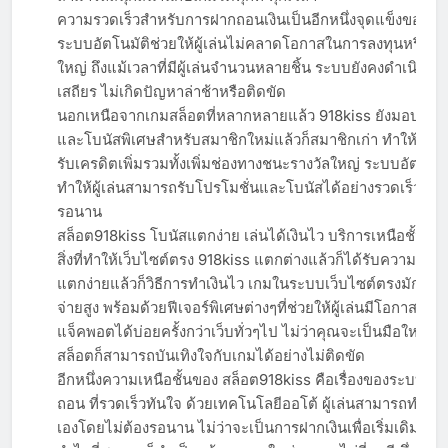
ความรวดเร็วสำหรับการฝากถอนเงินเป็นอีกหนึ่งจุดแข็งของ 9
ระบบอัตโนมัติช่วยให้ผู้เล่นไม่คลาดโอกาสในการลงทุนหรือรับ
ใหญ่ ถึงแม้เวลาที่มีผู้เล่นจำนวนหลายชิ้น ระบบยังคงดำเนินงา
เสถียร ไม่เกิดปัญหาล่าช้าหรือติดขัด
นอกเหนือจากเกมสล็อตที่หลากหลายแล้ว 918kiss ยังมอบโปรโ
และโบนัสพิเศษสำหรับสมาชิกใหม่แล้วก็สมาชิกเก่า ทำให้ผู้เล
รับเครดิตเพิ่มรวมทั้งเพิ่มช่องทางชนะรางวัลใหญ่ ระบบอัตโนมัต
ทำให้ผู้เล่นสามารถรับโปรโมชั่นและโบนัสได้อย่างรวดเร็ว โดย
รอนาน
สล็อต918kiss โบนัสแตกง่าย เล่นได้เงินไว บริการเหนือชั้นแน
สิ่งที่ทำให้เว็บไซต์ตรง 918kiss แตกต่างแล้วก็ได้รับความนิยม
แตกง่ายแล้วก็วิธีการทำเงินไว เกมในระบบเว็บไซต์ตรงมักมีอ
จ่ายสูง พร้อมด้วยฟีเจอร์พิเศษต่างๆที่ช่วยให้ผู้เล่นมีโอกาสชนะ
แจ็คพอตได้บ่อยครั้งกว่าเว็บทั่วๆไป ไม่ว่าคุณจะเป็นมือใหม่หร
สล็อตก็สามารถบันเทิงใจกับเกมได้อย่างไม่ติดขัด
อีกหนึ่งความเหนือชั้นของ สล็อต918kiss คือเรื่องของระบบก
ถอน ที่รวดเร็วทันใจ ด้วยเทคโนโลยีออโต้ ผู้เล่นสามารถทำรา
เองโดยไม่ต้องรอนาน ไม่ว่าจะเป็นการฝากเงินเพื่อเริ่มเดิมพัน