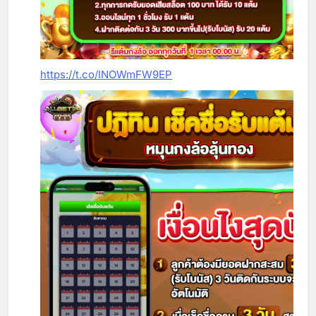
https://t.co/INOWmFW9EP