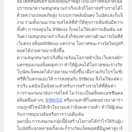
ออโต้ที่ทันสมัยรวมทั้งมีคุณภาพสูง เป็นโอกาสที่ฉลาดเฉลียวสำ
ปรารถนาความสนุกสนานร่าเริงแล้วก็โอกาสสร้างรายได้ไปพร้
ด้วยความปลอดภัยสูง ระบบการคลังมั่นคง โบนัสและก็แจ็คพ
ง่าย รวมทั้งเกมมากมายสไตล์ที่ทำให้ทุกการเดิมพันมีความระ
ทั้งท้า การลงทุนใน 918kiss ก็เลยไม่ใช่แค่การเดิมพัน แต่คือ
ในความสนุกสนานร่าเริงแล้วก็ช่องทางทางด้านการเงินที่คุ้ม
เว็บตรง สล็อต918kiss แตกง่าย โอกาสชนะรางวัลใหญ่หรือโบ
พอตได้ง่ายดายมากยิ่งขึ้น
ความสนุกสนานร่าเริงที่มาพร้อมโอกาสทำเงิน เว็บตรงมักจะมี
แตกของเกมสล็อตสูงกว่า ทำให้ผู้เล่นได้โอกาสชนะรางวัลใหญ่
โบนัสแจ็คพอตได้ง่ายดายมากยิ่งขึ้น เมื่อรวมกับโปรโมชั่นแล้ว
ฟรีที่เว็บตรงมอบให้ การลงทุนกับ 918kiss จึงไม่ใช่แค่ความส
ร่าเริง แต่ยังเป็นจังหวะสำหรับการสร้างรายได้ที่คุ้มค่า
การรวมเกมนานัปการสไตล์ ไม่ว่าจะเป็นสล็อตแมชชีนคลาสสิค,
สล็อตธีมต่างๆ,
918KISS
หรือเกมคาสิโนสดอย่างบาคาร่าแล้วก็ร
เกมถูกดีไซน์ให้เข้าใจง่ายแต่ว่ายังคงความท้า ทำให้ผู้เล่นสน
กับการหมุนวงล้อหรือการวางเดิมพัน
นอกนั้น การเล่นเกมกลุ่มนี้ยังสร้างโอกาสได้กำไรให้กับผู้เล่น 
โบนัสที่แจกหลายครั้งและก็รางวัลแจ็คพอตที่มีมูลค่าสูง เพียงม