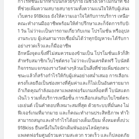
กำไรที่ชนะมาก็ทำเป็นกล้วยๆภายในช่วงเวลาไม่กี่นาที ซึ่งถือเป
ที่ช่วยเพิ่มความสบายสบายรวมทั้งความแน่ใจให้กับผู้เล่นทุกค
เว็บตรง 918kiss ยังให้ความเอาใจใส่กับการบริการ เหนือชั้นทุ
คณะทำงานมืออาชีพพร้อมให้คำปรึกษาและก็จัดการกับปัญหา
1 วัน ไม่ว่าจะเป็นการถามเกี่ยวกับเกม โปรโมชั่น หรืออุปสรรค
งานระบบ ผู้เล่นสามารถเชื่อมั่นได้ว่าทุกปัญหาจะได้รับการตอ
อย่างรวดเร็วและก็มืออาชีพ
อีกหนึ่งจุดแข็งที่ไม่สมควรมองข้ามเป็น โปรโมชั่นแล้วก็สิทธิพิ
สำหรับสมาชิกเว็บไซต์ตรง ไม่ว่าจะเป็นเครดิตฟรี โบนัสต้อนรั
กิจกรรมแจกของรางวัลต่างๆล้วนเป็นสิ่งที่ช่วยเพิ่มช่องทางสำห
ชนะแล้วก็สร้างกำไรให้กับผู้เล่นอย่างสม่ำเสมอ การเลือกเล่นกั
ตรงก็เลยถือเป็นช่องทางที่คุ้มค่าและก็ไม่เป็นอันตรายมากที่สุด
ถ้าเกิดคุณกำลังมองหาแพลตฟอร์มเกมสล็อตที่ โบนัสแตกง่าย เ
เงินไว รวมทั้งบริการเหนือชั้น การเลือกเล่นกับเว็บไซต์ตรงไม่ผ
เอเย่นต์ เป็นคำตอบที่เหมาะสมที่สุด ด้วยระบบที่มั่นคง ไม่มีอั
ฟีเจอร์เกมที่มากมาย และก็คณะทำงานประสิทธิภาพ ทำให้ผู้เล
สามารถสนุกและทำกำไรได้อย่างเต็มเปี่ยม ทั้งหมดทั้งปวงนี้ทำ
918kiss ยืนหนึ่งในใจนักเดิมพันออนไลน์ทุกคน
แพลตฟอร์มศูนย์รวมความสะดวก รวดเร็ว และก็ปลอดภัยไว้ในท