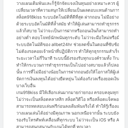
วางแผนเดิมพันและก็รู้จักจัดแจงเงินทุนอย่างเหมาะควร ผู้เล่น
เปลี่ยนเวลาที่ความสนุกให้เปลี่ยนเป็นผลตอบแทนด้านการเงินไ
สล็อต918kiss ระบบอัตโนมัติที่ดีที่สุด ฝากถอน ไม่มีอย่างน้อย 
ด้วยระบบอัตโนมัติที่ล้ำสมัย ทำให้ผู้เล่นสามารถทำธุรกรรมได้อ
แล้วก็สบาย ไม่ว่าจะเป็นการฝากหรือถอนเงินก็สามารถทำเป็นโ
อย่างต่ำ ตอบโจทย์นักพนันทุกระดับ ไม่ว่าจะมือใหม่หรือมือโป
ระบบอัตโนมัติของ allbet24hr ช่วยลดขั้นในตอนที่ซับซ้อน ทำให
ไม่ต้องรอคอยเจ้าหน้าที่ปฏิบัติการ ทำให้ทุกธุรกรรมสำเร็จภา
ระยะเวลาไม่กี่วินาที ระบบนี้ยังรองรับทุกแบงค์รวมทั้ง True W
ทำให้กระบวนการทำธุรกรรมเป็นไปอย่างสบายแล้วก็ปลอดภั
นั้น การที่ไม่มีอย่างน้อยในการฝากถอนยังให้โอกาสให้ผู้เล่นส
จัดการเงินลงทุนได้อย่างยืดหยุ่น ไม่ต้องกังวลเรื่องยอดเงินขั้น
บางเว็บอื่น
เกม918kiss มีให้เลือกเล่นมากมายก่ายกอง ครอบคลุมทุกธีมแล
ไม่ว่าจะเป็นสล็อตคลาสสิก สล็อตวิดีโอ หรือสล็อตแจ็คพอต ผู้เ
สามารถทดสอบเล่นฟรีก่อนลงเดิมพันจริงได้ ทำให้รู้เรื่องแบบ
วางแผนเล่นได้อย่างมีคุณภาพ นอกเหนือจากนั้น ระบบยังดีไซน
รองรับโทรศัพท์เคลื่อนที่ทุกระบบ ไม่ว่าจะเป็น iOS หรือ Andr
สามารถสนุกสนานกับเกมได้ทุกที่ ทุกเวลา