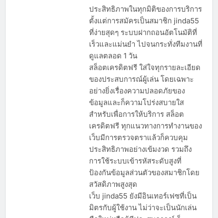
ประสิทธิภาพในทุกมิติของการบริการ
ตั้งแต่การสมัครเป็นสมาชิก jinda55
ที่ง่ายสุดๆ ระบบฝากถอนอัตโนมัติที่
เร็วและแม่นยำ ไปจนกระทั่งทีมงานที่
ดูแลตลอด 1 วัน
สล็อตเครดิตฟรี ใส่ใจทุกรายละเอียด
ของประสบการณ์ผู้เล่น โดยเฉพาะ
อย่างยิ่งเรื่องความปลอดภัยของ
ข้อมูลและก็ความโปร่งสบายใส
สำหรับเพื่อการให้บริการ สล็อต
เครดิตฟรี ทุกแนวทางการทำงานของ
เว็บมีการตรวจตราแล้วก็ควบคุม
ประสิทธิภาพอย่างเข้มงวด รวมถึง
การใช้ระบบเข้ารหัสระดับสูงที่
ป้องกันข้อมูลส่วนตัวของสมาชิกโดย
สวัสดิภาพสูงสุด
เว็บ jinda55 ยังมีอินเทอร์เฟซที่เป็น
มิตรกับผู้ใช้งาน ไม่ว่าจะเป็นนักเล่น