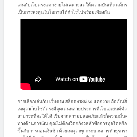
เล่นกับเว็บตรงแตกง่ายไม่เฉพาะแต่ให้ความบันเทิง แม้กระนั้นย
เป็นการลงทุนในโอกาสได้กำไรไปพร้อมเพียงกัน
การเลือกเล่นกับ เว็บตรง สล็อต918kiss แตกง่าย ถือเป็นสิ่งสำ
เหตุว่าเว็บไซต์ตรงมีจุดเด่นหลายประการที่เว็บเอเย่นต์ทั่วๆไปไ
สามารถที่จะให้ได้ เริ่มจากความปลอดภัยแล้วก็ความมั่นคงและย
ทางด้านการเงิน คุณไม่ต้องวิตกกังวลหัวข้อการทุจริตหรือปัญหา
ขึ้นกับการถอนเงินช้า ด้วยเหตุว่าทุกกระบวนการทำธุรกรรมผ