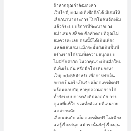
ถ้าหากคุณกำลังมองหา
เว็บไซต์jinda55ที่เชื่อถือได้ มีเกมให้
เลือกนานาประการ โปรโมชั่นจัดเต็ม
แล้วก็ระบบบริการที่พัฒนาอย่าง
สม่ำเสมอ สล็อต คือคำตอบที่คุณไม่
สมควรละเลย ตรงนี้มิได้เป็นเพียง
แหล่งเล่นเกม แม้กระนั้นยังเป็นพื้นที่
สร้างรายได้รวมทั้งความสนุกแบบ
ไม่มีข้อจำกัด ไม่ว่าคุณจะเป็นมือใหม่
ที่เพิ่งเริ่มต้น หรือมือโปรที่มองหา
เว็บjinda55สำหรับเพื่อการทำเงิน
อย่างเป็นจริงเป็นจัง สล็อตเครดิตฟรี
พร้อมตอบปัญหาทุกความอยากได้
ทั้งยังระบบการคลังที่ปลอดภัย การ
ดูแลที่แท้ใจ รวมทั้งตัวเกมที่เล่นง่าย
แต่จ่ายหนัก
เลือกเล่นกับ สล็อตเครดิตฟรี ไม่เพียง
แค่รู้เรื่องสนุก แม้กระนั้นยังรู้เรื่องอุ่น