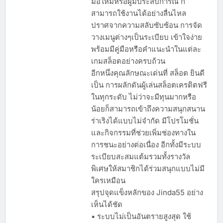
มือใหม่หรือผู้มีประสบการณ์ ก็
สามารถใช้งานได้อย่างลื่นไหล
ปราศจากความสลับซับซ้อน การจัด
วางเมนูต่างๆเป็นระเบียบ เข้าใจง่าย
พร้อมมีคู่มือหรือคำแนะนำในแต่ละ
เกมสล็อตอย่างครบถ้วน
อีกหนึ่งคุณลักษณะเด่นที่ สล็อต ยินดี
เป็น การผลักดันผู้เล่นสล็อตเครดิตฟรี
ในทุกระดับ ไม่ว่าจะมีทุนมากหรือ
น้อยก็สามารถเข้าถึงความสนุกสนาน
ร่าเริงได้แบบไม่จำกัด มีโปรโมชั่น
และกิจกรรมที่ช่วยเพิ่มช่องทางใน
การชนะอย่างต่อเนื่อง อีกทั้งมีระบบ
ระเบียบสะสมแต้มรวมทั้งรางวัล
พิเศษให้สมาชิกได้ร่วมสนุกแบบไม่มี
ใครเหมือน
สรุปจุดแข็งหลักของ Jinda55 อย่าง
เห็นได้ชัด
• ระบบไม่เป็นอันตรายสูงสุด ใช้