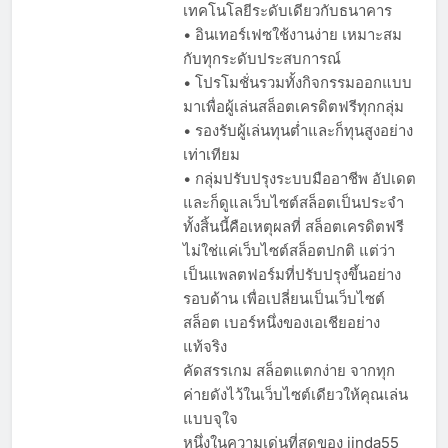
เทคโนโลยีระดับเดียวกับธนาคาร
• อินเทอร์เฟซใช้งานง่าย เหมาะสม
กับทุกระดับประสบการณ์
• โปรโมชั่นรวมทั้งกิจกรรมออกแบบ
มาเพื่อผู้เล่นสล็อตเครดิตฟรีทุกกลุ่ม
• รองรับผู้เล่นทุนต่ำและก็ทุนสูงอย่าง
เท่าเทียม
• กลุ่มปรับปรุงระบบมืออาชีพ อัปเดต
และก็ดูแลเว็บไซต์สล็อตเป็นประจำ
ทั้งสิ้นนี้คือเหตุผลที่ สล็อตเครดิตฟรี
ไม่ใช่แค่เว็บไซต์สล็อตปกติ แต่ว่า
เป็นแพลตฟอร์มที่ปรับปรุงขึ้นอย่าง
รอบด้าน เพื่อเปลี่ยนเป็นเว็บไซต์
สล็อต เบอร์หนึ่งของเอเชียอย่าง
แท้จริง
คัดสรรเกม สล็อตแตกง่าย จากทุก
ค่ายดังไว้ในเว็บไซต์เดียวให้คุณเล่น
แบบจุใจ
หนึ่งในความเด่นที่สุดของ jinda55