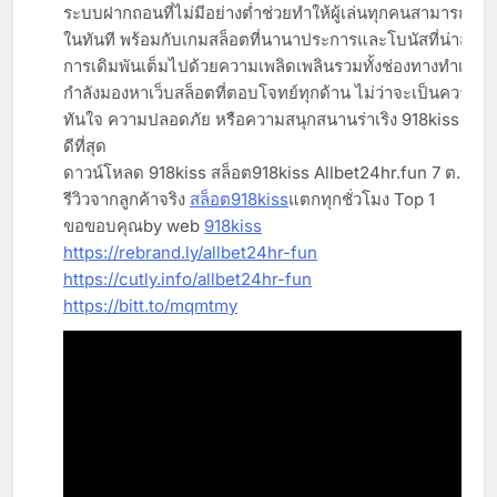
ระบบฝากถอนที่ไม่มีอย่างต่ำช่วยทำให้ผู้เล่นทุกคนสามารถเริ่ม
ในทันที พร้อมกับเกมสล็อตที่นานาประการและโบนัสที่น่าสนใจ
การเดิมพันเต็มไปด้วยความเพลิดเพลินรวมทั้งช่องทางทำเงินสูง
กำลังมองหาเว็บสล็อตที่ตอบโจทย์ทุกด้าน ไม่ว่าจะเป็นความรว
ทันใจ ความปลอดภัย หรือความสนุกสนานร่าเริง 918kiss เป็น
ดีที่สุด
ดาวน์โหลด 918kiss สล็อต918kiss Allbet24hr.fun 7 ต.ค. 25 
รีวิวจากลูกค้าจริง
สล็อต918kiss
แตกทุกชั่วโมง Top 1
ขอขอบคุณby web
918kiss
https://rebrand.ly/allbet24hr-fun
https://cutly.info/allbet24hr-fun
https://bitt.to/mqmtmy