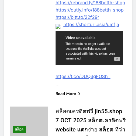
https://rebrand.ly/188betth-shop
https://cutly.info/188betth-shop
https://bitt.to/22f29r
https://shorturl.asia/umfja
https://t.co/DDQ3gFOShT
…
Read More
สล็อตเครดิตฟรี jin55.shop
7 OCT 2025 สล็อตเครดิตฟรี
website แตกง่าย สล็อต ที่ว่า
สล็อต