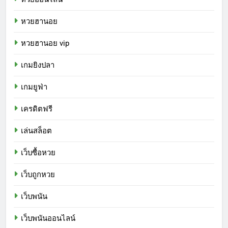
หวยฮานอย
หวยฮานอย vip
เกมยิงปลา
เกมยูฟ่า
เครดิตฟรี
เล่นสล็อต
เว็บซื้อหวย
เว็บถูกหวย
เว็บพนัน
เว็บพนันออนไลน์