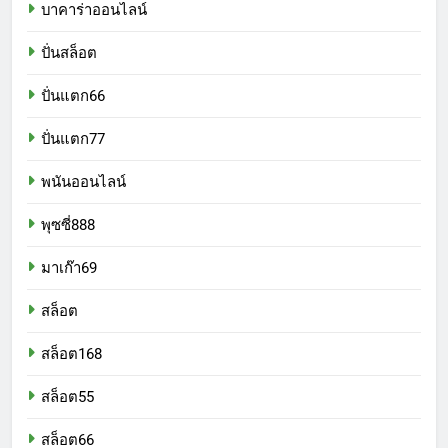
บาคาร่าออนไลน์
ปั่นสล็อต
ปั่นแตก66
ปั่นแตก77
พนันออนไลน์
พุซซี่888
มาเก๊า69
สล็อต
สล็อต168
สล็อต55
สล็อต66