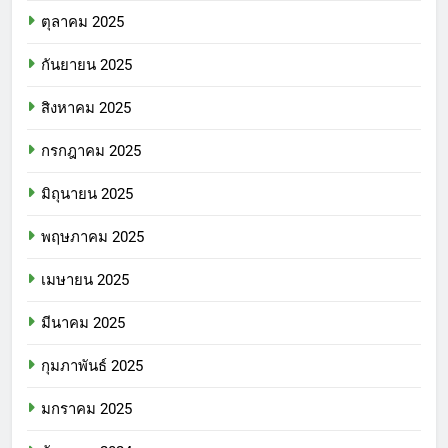
ตุลาคม 2025
กันยายน 2025
สิงหาคม 2025
กรกฎาคม 2025
มิถุนายน 2025
พฤษภาคม 2025
เมษายน 2025
มีนาคม 2025
กุมภาพันธ์ 2025
มกราคม 2025