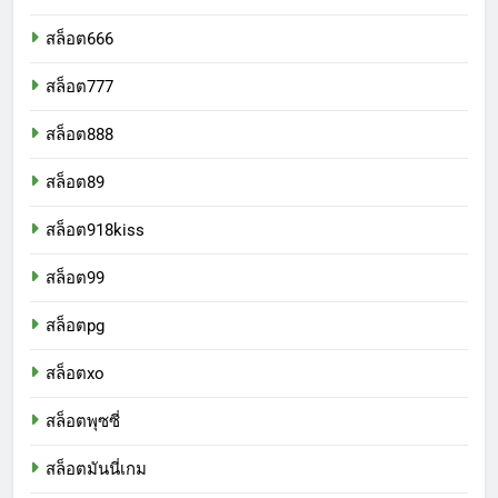
สล็อต666
สล็อต777
สล็อต888
สล็อต89
สล็อต918kiss
สล็อต99
สล็อตpg
สล็อตxo
สล็อตพุซซี่
สล็อตมันนี่เกม