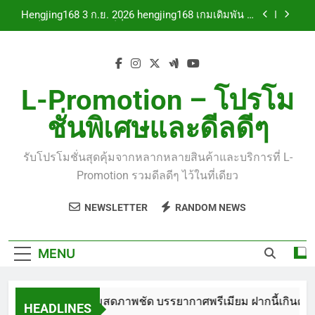
BACCARAT
Skip
แล้ว เล่นได้ทุกเกม tangtem168 เข้าให้ทัน ก่อนรางวัล
Hengjing168 3 ก.ย. 2026 hengjing168 เกมเดิมพัน ที่
หลุดมือ Top 87 by Vallie tangtem168e.com 15
CASINO
to
สร้างความบันเทิง ดีที่สุด Cash back 10% ฝาก-ถอน
กรกฎาคม 2026
รวดเร็ว ยูสเดียว เล่นได้ทุกเกม เครดิตฟรี แจก เครดิต
JOKER123
content
เว็บใหญ่ jinda888 เว็บไซต์แจกหนัก สล็อตออนไลน์มา
ฟรี เยอะที่สุด Top 95 by Chanel hengjing168d.com
แรง รวมเกมยอดนิยม พร้อมเคล็ดลับก่อนเริ่มเล่น
JOKER123TH
ทดลองเล่น Top 75 by Willie Jin888.asia 8 ก.ค. 69
สล็อตเว็บตรง เวปไซต์แจกหนัก สล็อตแตกง่าย มีจริง
NGERNN
PG
พนันออนไลน์
ไหม? เจาะลึกระบบเกม ฟีเจอร์ และปัจจัยที่เกี่ยวข้อง
L-Promotion – โปรโม
PG SLOT
คาสิโน เว็บแม่ ทดลองเล่น Top 9 by Gilberto
สล็อตเว็บตรง เกมสดภาพชัด บรรยากาศพรีเมียม ฝาก
jin888.asia 26 ก.ย. 2569
ชั่นพิเศษและดีลดีๆ
PGSLOT
นี้เกินคุ้มรับทุนฟรี 100 สายทุนน้อย สมัครด่วน คัดมา
แล้ว เล่นได้ทุกเกม tangtem168 เข้าให้ทัน ก่อนรางวัล
PGSLOT77
Hengjing168 3 ก.ย. 2026 hengjing168 เกมเดิมพัน ที่
หลุดมือ Top 87 by Vallie tangtem168e.com 15
สร้างความบันเทิง ดีที่สุด Cash back 10% ฝาก-ถอน
กรกฎาคม 2026
รับโปรโมชั่นสุดคุ้มจากหลากหลายสินค้าและบริการที่ L-
PGSLOT9999
รวดเร็ว ยูสเดียว เล่นได้ทุกเกม เครดิตฟรี แจก เครดิต
เว็บใหญ่ jinda888 เว็บไซต์แจกหนัก สล็อตออนไลน์มา
ฟรี เยอะที่สุด Top 95 by Chanel hengjing168d.com
Promotion รวมดีลดีๆ ไว้ในที่เดียว
PUNPRO66
แรง รวมเกมยอดนิยม พร้อมเคล็ดลับก่อนเริ่มเล่น
ทดลองเล่น Top 75 by Willie Jin888.asia 8 ก.ค. 69
PUNPRO777
สล็อตเว็บตรง เวปไซต์แจกหนัก สล็อตแตกง่าย มีจริง
พนันออนไลน์
NEWSLETTER
RANDOM NEWS
ไหม? เจาะลึกระบบเกม ฟีเจอร์ และปัจจัยที่เกี่ยวข้อง
PUSSY888
คาสิโน เว็บแม่ ทดลองเล่น Top 9 by Gilberto
jin888.asia 26 ก.ย. 2569
SAGAME168TH
MENU
SEXYBACCARAT168
SLOT
SLOT ONLINE
สล็อตเว็บตรง เกมสดภาพชัด บรรยากาศพรีเมียม ฝากนี้เกินคุ้มรับ
HEADLINES