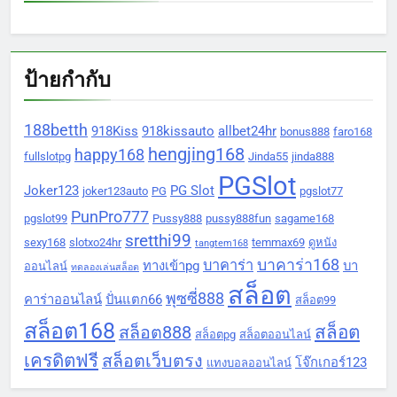
ป้ายกำกับ
188betth
918Kiss
918kissauto
allbet24hr
bonus888
faro168
hengjing168
happy168
fullslotpg
Jinda55
jinda888
PGSlot
Joker123
PG Slot
joker123auto
PG
pgslot77
PunPro777
pgslot99
Pussy888
pussy888fun
sagame168
sretthi99
sexy168
slotxo24hr
temmax69
ดูหนัง
tangtem168
บาคาร่า168
บาคาร่า
ทางเข้าpg
บา
ออนไลน์
ทดลองเล่นสล็อต
สล็อต
พุซซี่888
คาร่าออนไลน์
ปั่นแตก66
สล็อต99
สล็อต168
สล็อต
สล็อต888
สล็อตpg
สล็อตออนไลน์
เครดิตฟรี
สล็อตเว็บตรง
โจ๊กเกอร์123
แทงบอลออนไลน์