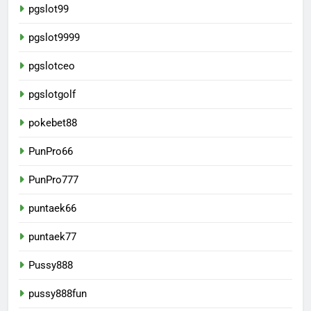
pgslot99
pgslot9999
pgslotceo
pgslotgolf
pokebet88
PunPro66
PunPro777
puntaek66
puntaek77
Pussy888
pussy888fun