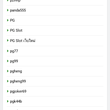
p2vvip
panda555
PG
PG Slot
PG Slot เว็บใหม่
pg77
pg99
pgheng
pgheng99
pgjoker69
pgk44b