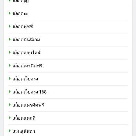
สล็อตpg
สล็อตxo
สล็อตพุซซี่
สล็อตมันนี่เกม
สล็อตออนไลน์
สล็อตเครดิตฟรี
สล็อตเว็บตรง
สล็อตเว็บตรง 168
สล็อตเเครดิตฟรี
สล็อตแตกดี
สวนสุนันทา