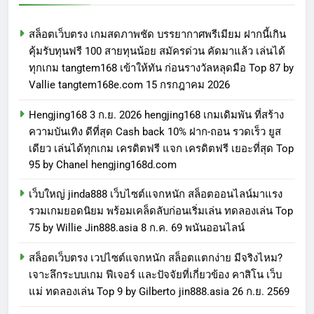
สล็อตเว็บตรง เกมสดภาพชัด บรรยากาศพรีเมียม ฝากนี้เกิน
คุ้มรับทุนฟรี 100 สายทุนน้อย สมัครด่วน คัดมาแล้ว เล่นได้
ทุกเกม tangtem168 เข้าให้ทัน ก่อนรางวัลหลุดมือ Top 87 by
Vallie tangtem168e.com 15 กรกฎาคม 2026
Hengjing168 3 ก.ย. 2026 hengjing168 เกมเดิมพัน ที่สร้าง
ความบันเทิง ดีที่สุด Cash back 10% ฝาก-ถอน รวดเร็ว ยูส
เดียว เล่นได้ทุกเกม เครดิตฟรี แจก เครดิตฟรี เยอะที่สุด Top
95 by Chanel hengjing168d.com
เว็บใหญ่ jinda888 เว็บไซต์แจกหนัก สล็อตออนไลน์มาแรง
รวมเกมยอดนิยม พร้อมเคล็ดลับก่อนเริ่มเล่น ทดลองเล่น Top
75 by Willie Jin888.asia 8 ก.ค. 69 พนันออนไลน์
สล็อตเว็บตรง เวปไซต์แจกหนัก สล็อตแตกง่าย มีจริงไหม?
เจาะลึกระบบเกม ฟีเจอร์ และปัจจัยที่เกี่ยวข้อง คาสิโน เว็บ
แม่ ทดลองเล่น Top 9 by Gilberto jin888.asia 26 ก.ย. 2569