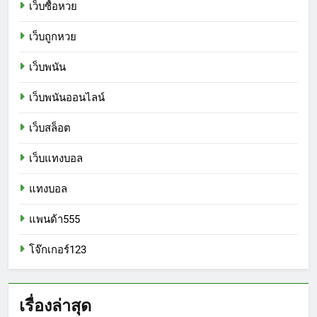
เว็บซื้อหวย
เว็บถูกหวย
เว็บพนัน
เว็บพนันออนไลน์
เว็บสล็อต
เว็บแทงบอล
แทงบอล
แพนด้า555
โจ๊กเกอร์123
เรื่องล่าสุด