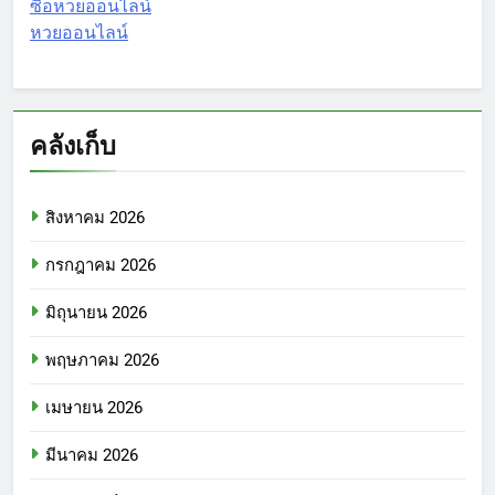
ซื้อหวยออนไลน์
หวยออนไลน์
คลังเก็บ
สิงหาคม 2026
กรกฎาคม 2026
มิถุนายน 2026
พฤษภาคม 2026
เมษายน 2026
มีนาคม 2026