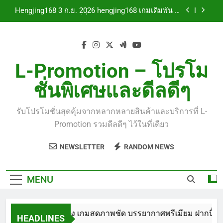
Skip
แล้ว เล่นได้ทุกเกม tangtem168 เข้าให้ทัน ก่อนรางวัล
Hengjing168 3 ก.ย. 2026 hengjing168 เกมเดิมพัน ที่
หลุดมือ Top 87 by Vallie tangtem168e.com 15
to
สร้างความบันเทิง ดีที่สุด Cash back 10% ฝาก-ถอน
กรกฎาคม 2026
รวดเร็ว ยูสเดียว เล่นได้ทุกเกม เครดิตฟรี แจก เครดิต
content
เว็บใหญ่ jinda888 เว็บไซต์แจกหนัก สล็อตออนไลน์มา
ฟรี เยอะที่สุด Top 95 by Chanel hengjing168d.com
แรง รวมเกมยอดนิยม พร้อมเคล็ดลับก่อนเริ่มเล่น
ทดลองเล่น Top 75 by Willie Jin888.asia 8 ก.ค. 69
สล็อตเว็บตรง เวปไซต์แจกหนัก สล็อตแตกง่าย มีจริง
พนันออนไลน์
ไหม? เจาะลึกระบบเกม ฟีเจอร์ และปัจจัยที่เกี่ยวข้อง
L-Promotion – โปรโม
คาสิโน เว็บแม่ ทดลองเล่น Top 9 by Gilberto
สล็อตเว็บตรง เกมสดภาพชัด บรรยากาศพรีเมียม ฝาก
jin888.asia 26 ก.ย. 2569
ชั่นพิเศษและดีลดีๆ
นี้เกินคุ้มรับทุนฟรี 100 สายทุนน้อย สมัครด่วน คัดมา
แล้ว เล่นได้ทุกเกม tangtem168 เข้าให้ทัน ก่อนรางวัล
Hengjing168 3 ก.ย. 2026 hengjing168 เกมเดิมพัน ที่
หลุดมือ Top 87 by Vallie tangtem168e.com 15
สร้างความบันเทิง ดีที่สุด Cash back 10% ฝาก-ถอน
กรกฎาคม 2026
รับโปรโมชั่นสุดคุ้มจากหลากหลายสินค้าและบริการที่ L-
รวดเร็ว ยูสเดียว เล่นได้ทุกเกม เครดิตฟรี แจก เครดิต
เว็บใหญ่ jinda888 เว็บไซต์แจกหนัก สล็อตออนไลน์มา
ฟรี เยอะที่สุด Top 95 by Chanel hengjing168d.com
Promotion รวมดีลดีๆ ไว้ในที่เดียว
แรง รวมเกมยอดนิยม พร้อมเคล็ดลับก่อนเริ่มเล่น
ทดลองเล่น Top 75 by Willie Jin888.asia 8 ก.ค. 69
สล็อตเว็บตรง เวปไซต์แจกหนัก สล็อตแตกง่าย มีจริง
พนันออนไลน์
NEWSLETTER
RANDOM NEWS
ไหม? เจาะลึกระบบเกม ฟีเจอร์ และปัจจัยที่เกี่ยวข้อง
คาสิโน เว็บแม่ ทดลองเล่น Top 9 by Gilberto
jin888.asia 26 ก.ย. 2569
MENU
สล็อตเว็บตรง เกมสดภาพชัด บรรยากาศพรีเมียม ฝากนี้เกินคุ้
HEADLINES