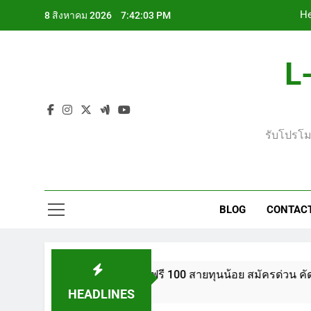
Skip
He
8 สิงหาคม 2026
7:42:04 PM
to
content
L
ส
รับโปรโม
He
ส
BLOG
CONTAC
ี้เกินคุ้มรับทุนฟรี 100 สายทุนน้อย สมัครด่วน คัดมาแล้ว เล่นไ
HEADLINES