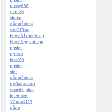
2 ปี Ago
pussy888
บาคาร่า
slotxo
สล็อตเว็บตรง
หนังโป๊ไทย
https://1xbetth.vip
https://pgslot.spa
pgslot
pg slot
kiss918
pgslot
slot
สล็อตเว็บตรง
ดูหนังออนไลน์
ทางเข้า joker
joker slot
โจ๊กเกอร์123
สล็อต