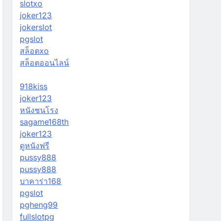
slotxo
joker123
jokerslot
pgslot
สล็อตxo
สล็อตออนไลน์
918kiss
joker123
หนังชนโรง
sagame168th
joker123
ดูหนังฟรี
pussy888
pussy888
บาคาร่า168
pgslot
pgheng99
fullslotpg