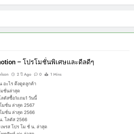
 คุ้นค่าต่อการลงทุน สล็อต888 เล่นที่นี่ มีเงินใช้ไม่ขาดมือ 3 
จนติดหน้า 1 google รวยแน่ ถอนได้สูงสุด 10 ล้าน sawan888 เครดิตฟรี แนะนำเพื่อน รับเงินฟรี ทันที Top
้หมุนกงล้อฟรี บาคาร่า168 สมัครตอนนี้ รับโบนัสจัดเต็ม! Top 96
Joker123 เกมสล็อต มั่นคง ปลอดภัย Top 77 by Mathew joker123ths.xyz LOGIN JOKER123 แตกหนักได้รับความไว้ว
otion – โปรโมชั่นพิเศษและดีลดีๆ
ด้ทุกเกม tangtem168 เข้าให้ทัน ก่อนรางวัลหลุดมือ Top 87 by V
elson
2 ปี Ago
0
1 Mins
 คุ้นค่าต่อการลงทุน สล็อต888 เล่นที่นี่ มีเงินใช้ไม่ขาดมือ 3 
 น อะไร ดึงดูดลูกค้า
ชั่นล่าสุด
จนติดหน้า 1 google รวยแน่ ถอนได้สูงสุด 10 ล้าน sawan888 เครดิตฟรี แนะนำเพื่อน รับเงินฟรี ทันที Top
ลตัสซื้อ1แถม1 วันนี้
โมชั่น ล่าสุด 2567
้หมุนกงล้อฟรี บาคาร่า168 สมัครตอนนี้ รับโบนัสจัดเต็ม! Top 96
โมชั่น ล่าสุด 2566
 น. โลตัส 2566
 เพรส โปร โม ชั่ น. ล่าสุด
Joker123 เกมสล็อต มั่นคง ปลอดภัย Top 77 by Mathew joker123ths.xyz LOGIN JOKER123 แตกหนักได้รับความไว้ว
ทรศัพท์ ais ล่าสุด