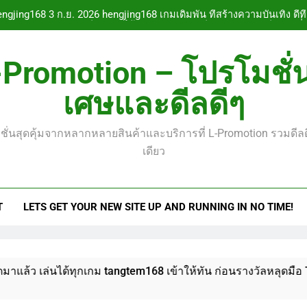
ngjing168 3 ก.ย. 2026 hengjing168 เกมเดิมพัน ที่สร้างความบันเทิง ดีที่
เดียว เล่นได้ทุกเกม เครดิตฟรี แจก เครดิตฟรี เยอะท
เว็บใหญ่ jinda888 เว็บไซต์แจกหนัก สล็อตออนไลน์มาแรง รวมเกมยอดนิย
Top 75 by W
-Promotion – โปรโมชั่น
ล็อตเว็บตรง เวปไซต์แจกหนัก สล็อตแตกง่าย มีจริงไหม? เจาะลึกระบบเกม ฟีเ
แม่ ทดลองเล่น 
เศษและดีลดีๆ
สล็อตเว็บตรง เกมสดภาพชัด บรรยากาศพรีเมียม ฝากนี้เกินคุ้มรับทุนฟรี 1
ได้ทุกเกม tangtem168 เข้าให้ทัน ก่อนรางวัลหลุดมือ Top 87 by V
ชั่นสุดคุ้มจากหลากหลายสินค้าและบริการที่ L-Promotion รวมดีลดีๆ
ngjing168 3 ก.ย. 2026 hengjing168 เกมเดิมพัน ที่สร้างความบันเทิง ดีที่
เดียว เล่นได้ทุกเกม เครดิตฟรี แจก เครดิตฟรี เยอะท
เดียว
เว็บใหญ่ jinda888 เว็บไซต์แจกหนัก สล็อตออนไลน์มาแรง รวมเกมยอดนิย
Top 75 by W
ล็อตเว็บตรง เวปไซต์แจกหนัก สล็อตแตกง่าย มีจริงไหม? เจาะลึกระบบเกม ฟีเ
T
LETS GET YOUR NEW SITE UP AND RUNNING IN NO TIME!
แม่ ทดลองเล่น 
ด้ทุกเกม tangtem168 เข้าให้ทัน ก่อนรางวัลหลุดมือ Top 87 by V