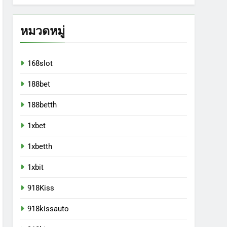
หมวดหมู่
168slot
188bet
188betth
1xbet
1xbetth
1xbit
918Kiss
918kissauto