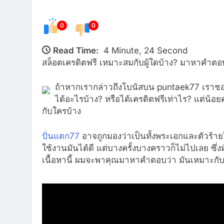
0
0
Read Time:
4 Minute, 24 Second
สล็อตเครดิตฟรี เหมาะสมกับผู้ใดบ้าง? มาหาคำตอ
ถ้าหากเรากล่าวถึงโบนัสบน puntaek77 เราชอ
ได้อะไรบ้าง? หรือได้เครดิตฟรีเท่าไร? แต่น้อ
กับใครบ้าง
ปั่นแตก77
อาจถูกมองว่าเป็นทั้งพระเอกและตัวร้า
ใช้งานมันได้ดี แต่บางครั้งบางคราวก็ไม่ไปเลย ซึ
เนื้อหานี้ ผมจะพาคุณมาหาคำตอบว่า มันเหมาะกั