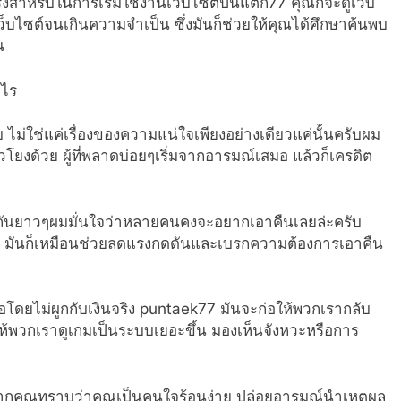
ิงสำหรับในการเริ่มใช้งานเว็บไซต์ปั่นแตก77 คุณก็จะดูเว็บ
เว็บไซต์จนเกินความจำเป็น ซึ่งมันก็ช่วยให้คุณได้ศึกษาค้นพบ
น
ำไร
 ไม่ใช่แค่เรื่องของความแน่ใจเพียงอย่างเดียวแค่นั้นครับผม
วโยงด้วย ผู้ที่พลาดบ่อยๆเริ่มจากอารมณ์เสมอ แล้วก็เครดิต
ื่องกันยาวๆผมมั่นใจว่าหลายคนคงจะอยากเอาคืนเลยล่ะครับ
ยไป มันก็เหมือนช่วยลดแรงกดดันและเบรกความต้องการเอาคืน
ต่อโดยไม่ผูกกับเงินจริง puntaek77 มันจะก่อให้พวกเรากลับ
ให้พวกเราดูเกมเป็นระบบเยอะขึ้น มองเห็นจังหวะหรือการ
ากคุณทราบว่าคุณเป็นคนใจร้อนง่าย ปล่อยอารมณ์นำเหตุผล