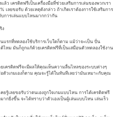
ิงแล้ว เครดิตฟรีเป็นเครื่องมือที่ช่วยเสริมการเล่นของพวกเรา
00% เลยขอรับ ด้วยเหตุดังกล่าว ถ้าเกิดเราต้องการใช้เสริมการ
มกับการเล่นแบบไหนมากกว่ากัน
ริง
หนแรกที่ทดลองใช้บริการเว็บใดก็ตาม แม้ว่าจะเป็น ปั่น
ด้ไหม มันก็ถูกแก้ด้วยเครดิตฟรีที่เป็นเสมือนตัวทดลองใช้งาน
วยเครดิตฟรีจะมีผลให้คุณเห็นความลื่นไหลของระบบต่างๆ
รือตัวเกมเองก็ตาม คุณจะรู้ได้ในทันทีเลยว่ามันเหมาะกับคุณ
ม่เคยรู้เลยขอรับว่าตนเองถูกใจเกมแบบไหน การได้เครดิตฟรี
กยิ่งขึ้น จะได้ทราบว่าตัวเองเป็นผู้เล่นแบบไหน เล่นเร็ว