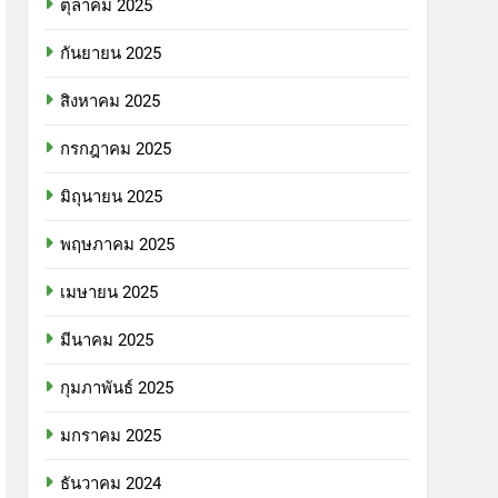
ตุลาคม 2025
กันยายน 2025
สิงหาคม 2025
กรกฎาคม 2025
มิถุนายน 2025
พฤษภาคม 2025
เมษายน 2025
มีนาคม 2025
กุมภาพันธ์ 2025
มกราคม 2025
ธันวาคม 2024