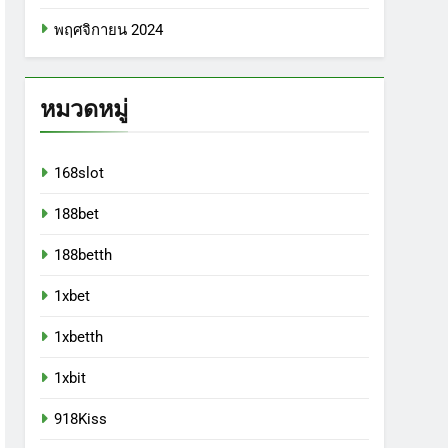
พฤศจิกายน 2024
หมวดหมู่
168slot
188bet
188betth
1xbet
1xbetth
1xbit
918Kiss