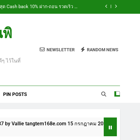
สุด Cash back 10% ฝาก-ถอน รวดเร็ว ยูส
ี่สุด Top 95 by Chanel hengjing168d.com
ม พร้อมเคล็ดลับก่อนเริ่มเล่น ทดลองเล่น
illie Jin888.asia 8 ก.ค. 69 พนันออนไลน์
พิ
จอร์ และปัจจัยที่เกี่ยวข้อง คาสิโน เว็บ
Top 9 by Gilberto jin888.asia 26 ก.ย. 2569
00 สายทุนน้อย สมัครด่วน คัดมาแล้ว เล่น
NEWSLETTER
RANDOM NEWS
allie tangtem168e.com 15 กรกฎาคม 2026
 ไว้ในที่
สุด Cash back 10% ฝาก-ถอน รวดเร็ว ยูส
ี่สุด Top 95 by Chanel hengjing168d.com
ม พร้อมเคล็ดลับก่อนเริ่มเล่น ทดลองเล่น
illie Jin888.asia 8 ก.ค. 69 พนันออนไลน์
จอร์ และปัจจัยที่เกี่ยวข้อง คาสิโน เว็บ
Top 9 by Gilberto jin888.asia 26 ก.ย. 2569
PIN POSTS
ie tangtem168e.com 15 กรกฎาคม 2026
1 สัปดาห์ Ago