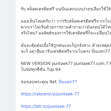
รับ สล็อตเครดิตฟรี บนปั่นแตกแบบง่ายๆเลือกใช้ให
มองเห็นไหมครับว่า การรับสล็อตเครดิตฟรีจากเว็บต
พวกเราไม่เริ่มด้วยการถามคำถามว่ามันถอนได้ไหม ใ
จริงไหม? ผลลัพธ์ของการใช้เครดิตฟรีก็จะเปลี่ยนไ
มันจะคุ้มต่อเมื่อใช้ถูกคนและก็ถูกจังหวะ ด้วยเ
ล่ะก็ อย่าลืมมารับเครดิตฟรีจากเว็บตรง ปั่นแตก77
NEW VERSION puntaek77 puntaek77.com 7 F
โบนัสทุกซีซั่น Top 94
ขอขอบพระคุณ Ref.
ปั่นแตก77
https://rebrand.ly/puntaek-77
https://bitt.to/puntaek-77