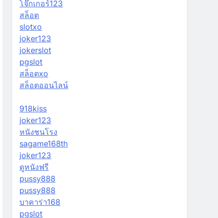
โจ๊กเกอร์123
สล็อต
slotxo
joker123
jokerslot
pgslot
สล็อตxo
สล็อตออนไลน์
918kiss
joker123
หนังชนโรง
sagame168th
joker123
ดูหนังฟรี
pussy888
pussy888
บาคาร่า168
pgslot