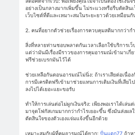
ลดอคติจากเว็บ: พอเพียงคุณไม่จำเป็นต้องใช้เงินจร
อย่างเป็นกลางมากเพิ่มขึ้น ไม่ระแวงหรือรีบตัดสิน
เว็บไซต์ที่ดีและเหมาะสมในระยะยาวด้วยเหมือนกั
2. คนที่อยากตัวช่วยเรื่องการควบคุมสติมากกว่าก
สิ่งที่หลายท่านชอบพลาดกันเวลาเลือกใช้บริการเว็บ
แต่ว่ามันมีเรื่องมีราวของการคุมอารมณ์เข้ามาเกี่ย
ฟรีช่วยเบรกมันไว้ได้
ช่วยเหลือกันตอนอารมณ์ไม่นิ่ง: ถ้าเราเสียต่อเน
การมีเครดิตฟรีเข้ามาช่วยแทนการเติมเงินที่เสี
ลงไปได้เยอะแยะขอรับ
ทำให้การเล่นต่อไม่ผูกเงินจริง: เพียงพอเราได้เล่น
มาจุดโฟกัสเกมมากกว่ากำไรเยอะขึ้น ซึ่งมันส่งผล
ตัดสินใจของตัวเองแจ่มแจ้งขึ้นอีกด้วย
เหมาะสมกับผู้ที่คุมอารมณ์ได้ยาก:
ปั่นแตก77
ถ้าห