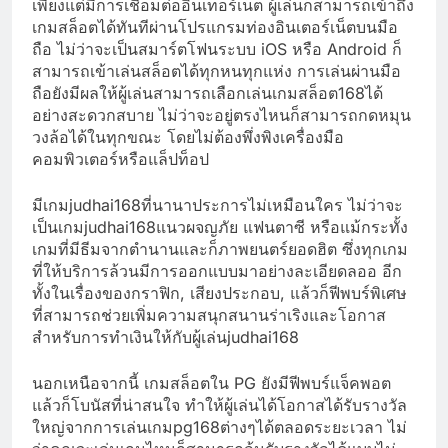
เพียงแต่มีการเชื่อมต่ออินเทอร์เน็ต ผู้เล่นก็สามารถเข้าถึง
เกมสล็อตได้ทันทีผ่านโปรแกรมท่องอินเตอร์เน็ตบนมือ
ถือ ไม่ว่าจะเป็นสมาร์ตโฟนระบบ iOS หรือ Android ก็
สามารถเข้าเล่นสล็อตได้ทุกหนทุกแห่ง การเล่นผ่านมือ
ถือยังมีผลให้ผู้เล่นสามารถเลือกเล่นเกมสล็อต168ได้
อย่างสะดวกสบาย ไม่ว่าจะอยู่ตรงไหนก็สามารถกดหมุน
วงล้อได้ในทุกขณะ โดยไม่ต้องพึ่งพิงเครื่องมือ
คอมพิวเตอร์หรือแล็ปท็อป
มีเกมjudhai168ที่นานาประการไม่เหมือนใคร ไม่ว่าจะ
เป็นเกมjudhai168แนวผจญภัย แฟนตาซี หรือแม้กระทั้ง
เกมที่มีธีมจากตำนานและก็ภาพยนตร์ยอดฮิต ซึ่งทุกเกม
ที่ให้บริการล้วนมีการออกแบบมาอย่างละเอียดลออ อีก
ทั้งในเรื่องของกราฟิก, เสียงประกอบ, แล้วก็ฟีพบร์พิเศษ
ที่สามารถช่วยเพิ่มความสนุกสนานร่าเริงและโอกาส
สำหรับการทำเงินให้กับผู้เล่นjudhai168
นอกเหนือจากนี้ เกมสล็อตใน PG ยังมีฟีพบร์แจ็คพอต
แล้วก็โบนัสที่น่าสนใจ ทำให้ผู้เล่นได้โอกาสได้รับรางวัล
ใหญ่จากการเล่นเกมpg168ต่างๆได้ตลอดระยะเวลา ไม่