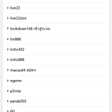
live22
live22slot
lockdown168 เข้าสู่ระบบ
lot888
lotto432
lotto888
macau69 สมัคร
ngernn
p2vvip
panda555
PG