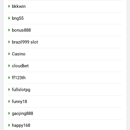
bkkwin
bng55
bonus888
brazil999 slot
Casino
cloudbet
ff123th
fullslotpg
funny18
gaojing888
happy168