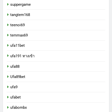
suppergame
tangtem168
teenoi69
temmax69
ufa11bet
ufa191 ทางเข้า
ufa88
Ufa89bet
ufa9
ufabet
ufabombx