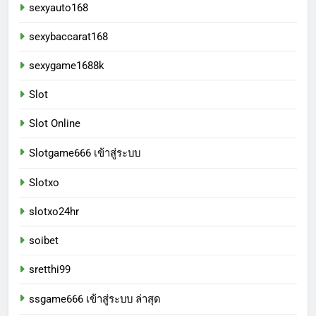
sexyauto168
sexybaccarat168
sexygame1688k
Slot
Slot Online
Slotgame666 เข้าสู่ระบบ
Slotxo
slotxo24hr
soibet
sretthi99
ssgame666 เข้าสู่ระบบ ล่าสุด