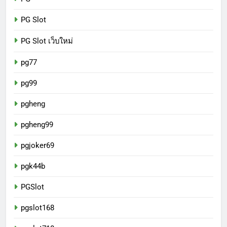
PG Slot
PG Slot เว็บใหม่
pg77
pg99
pgheng
pgheng99
pgjoker69
pgk44b
PGSlot
pgslot168