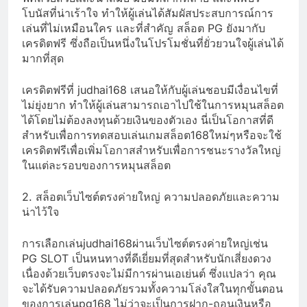
โบนัสที่น่าเร้าใจ ทำให้ผู้เล่นได้สัมผัสประสบการณ์การ
เล่นที่ไม่เหมือนใคร และที่สำคัญ สล็อต PG ยังมากับ
เครดิตฟรี ซึ่งถือเป็นหนึ่งในโปรโมชั่นที่ยั่วยวนใจผู้เล่นได้
มากที่สุด
เครดิตฟรีที่ judhai168 เสนอให้กับผู้เล่นชอบมีเงื่อนไขที่
ไม่ยุ่งยาก ทำให้ผู้เล่นสามารถเอาไปใช้ในการหมุนสล็อต
ได้โดยไม่ต้องลงทุนด้วยเงินของตัวเอง นี่เป็นโอกาสที่ดี
สำหรับเพื่อการทดสอบเล่นเกมสล็อต168ใหม่ๆหรือจะใช้
เครดิตฟรีเพื่อเพิ่มโอกาสสำหรับเพื่อการชนะรางวัลใหญ่
ในแต่ละรอบของการหมุนสล็อต
2. สล็อตเว็บไซต์ตรงค่ายใหญ่ ความปลอดภัยและความ
น่าไว้ใจ
การเลือกเล่นjudhai168ผ่านเว็บไซต์ตรงค่ายใหญ่เช่น
PG SLOT เป็นหนทางที่ดีเยี่ยมที่สุดสำหรับนักเสี่ยงดวง
เนื่องด้วยเว็บตรงจะไม่มีการผ่านเอเย่นต์ ซึ่งแปลว่า คุณ
จะได้รับความปลอดภัยรวมทั้งความโล่งใสในทุกขั้นตอน
ของการเล่นpg168 ไม่ว่าจะเป็นการฝาก-ถอนเงินหรือ