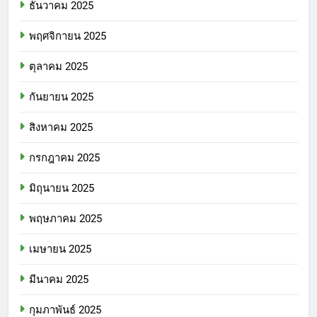
ธันวาคม 2025
พฤศจิกายน 2025
ตุลาคม 2025
กันยายน 2025
สิงหาคม 2025
กรกฎาคม 2025
มิถุนายน 2025
พฤษภาคม 2025
เมษายน 2025
มีนาคม 2025
กุมภาพันธ์ 2025