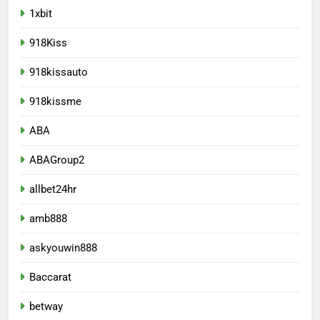
1xbit
918Kiss
918kissauto
918kissme
ABA
ABAGroup2
allbet24hr
amb888
askyouwin888
Baccarat
betway