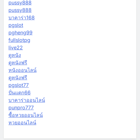
pussy888
pussy888
บาคาร่า168
pgslot
pgheng99
fullslotpg
live22
ดูหนัง
ดูหนังฟรี
หนังออนไลน์
ดูหนังฟรี
pgslot77
ปั่นแตก66
บาคาร่าออนไลน์
punpro777
ซื้อหวยออนไลน์
หวยออนไลน์