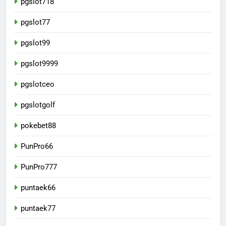
pgslot718
pgslot77
pgslot99
pgslot9999
pgslotceo
pgslotgolf
pokebet88
PunPro66
PunPro777
puntaek66
puntaek77