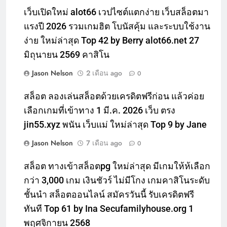
เว็บเปิดใหม่ alot66 เวปไซต์แตกง่าย เว็บสล็อตมา
แรงปี 2026 รวมเกมฮิต โบนัสคุ้ม และระบบใช้งาน
ง่าย ใหม่ล่าสุด Top 42 by Berry alot66.net 27
มิถุนายน 2569 คาสิโน
Jason Nelson
2 เดือน ago
0
สล็อต ลองเล่นสล็อตด้วยเครดิตฟรีก่อน แล้วค่อย
เลือกเกมที่เข้าทาง 1 มี.ค. 2026 เว็บ ตรง
jin55.xyz พนัน เว็บแม่ ใหม่ล่าสุด Top 9 by Jane
Jason Nelson
7 เดือน ago
0
สล็อต ทางเข้าสล็อตpg ใหม่ล่าสุด มีเกมให้ห้เลือก
กว่า 3,000 เกม เงินชัวร์ ไม่มีโกง เกมคาสิโนระดับ
ชั้นนำ สล็อตออนไลน์ สมัครวันนี้ รับเครดิตฟรี
ทันที Top 61 by Ina Secufamilyhouse.org 1
พฤศจิกายน 2568