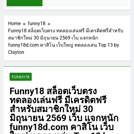
น Ago
da888 ครองใจนักเดิมพันทุนน้อย แตกหนัก Top 88 by Dawn jin888.wo
ือน Ago
Home
funny18
Funny18 สล็อตเว็บตรง ทดลองเล่นฟรี มีเครดิตฟรีสำหรับ
ือน Ago
สมาชิกใหม่ 30 มิถุนายน 2569 เว็บ แจกหนัก
าร่า 2 ก.ย. 68 บาคาร่า พร้อมค่ายคาสิโนสดชั้นนำ บาคาร่าสด ทัน
funny18d.com คาสิโน เว็บใหญ่ ทดลองเล่น Top 13 by
Ago
Clayton
Ago
อตเว็บตรง เกมสดภาพชัด บรรยากาศพรีเมียม ฝากนี้เกินคุ้มรับทุนฟ
FUNNY18
น Ago
Funny18 สล็อตเว็บตรง
da888 ครองใจนักเดิมพันทุนน้อย แตกหนัก Top 88 by Dawn jin888.wo
ือน Ago
ทดลองเล่นฟรี มีเครดิตฟรี
สำหรับสมาชิกใหม่ 30
ือน Ago
มิถุนายน 2569 เว็บ แจกหนัก
าร่า 2 ก.ย. 68 บาคาร่า พร้อมค่ายคาสิโนสดชั้นนำ บาคาร่าสด ทัน
funny18d.com คาสิโน เว็บ
Ago