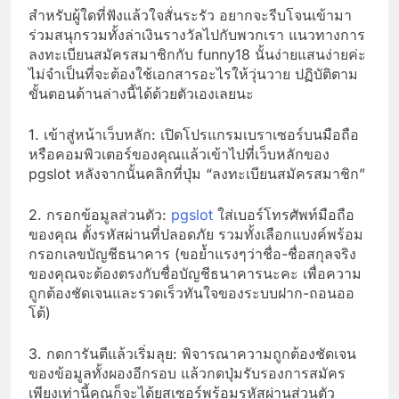
สำหรับผู้ใดที่ฟังแล้วใจสั่นระรัว อยากจะรีบโจนเข้ามา
ร่วมสนุกรวมทั้งล่าเงินรางวัลไปกับพวกเรา แนวทางการ
ลงทะเบียนสมัครสมาชิกกับ funny18 นั้นง่ายแสนง่ายค่ะ
ไม่จำเป็นที่จะต้องใช้เอกสารอะไรให้วุ่นวาย ปฏิบัติตาม
ขั้นตอนด้านล่างนี้ได้ด้วยตัวเองเลยนะ
1. เข้าสู่หน้าเว็บหลัก: เปิดโปรแกรมเบราเซอร์บนมือถือ
หรือคอมพิวเตอร์ของคุณแล้วเข้าไปที่เว็บหลักของ
pgslot หลังจากนั้นคลิกที่ปุ่ม “ลงทะเบียนสมัครสมาชิก”
2. กรอกข้อมูลส่วนตัว:
pgslot
ใส่เบอร์โทรศัพท์มือถือ
ของคุณ ตั้งรหัสผ่านที่ปลอดภัย รวมทั้งเลือกแบงค์พร้อม
กรอกเลขบัญชีธนาคาร (ขอย้ำแรงๆว่าชื่อ-ชื่อสกุลจริง
ของคุณจะต้องตรงกับชื่อบัญชีธนาคารนะคะ เพื่อความ
ถูกต้องชัดเจนและรวดเร็วทันใจของระบบฝาก-ถอนออ
โต้)
3. กดการันตีแล้วเริ่มลุย: พิจารณาความถูกต้องชัดเจน
ของข้อมูลทั้งผองอีกรอบ แล้วกดปุ่มรับรองการสมัคร
เพียงเท่านี้คุณก็จะได้ยูสเซอร์พร้อมรหัสผ่านส่วนตัว