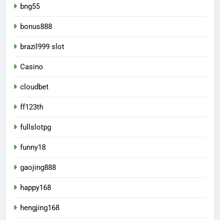
bng55
bonus888
brazil999 slot
Casino
cloudbet
ff123th
fullslotpg
funny18
gaojing888
happy168
hengjing168