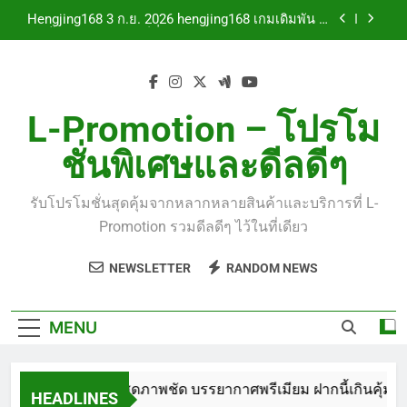
Skip
รวดเร็ว ยูสเดียว เล่นได้ทุกเกม เครดิตฟรี แจก เครดิต
เว็บใหญ่ jinda888 เว็บไซต์แจกหนัก สล็อตออนไลน์มา
ฟรี เยอะที่สุด Top 95 by Chanel hengjing168d.com
to
แรง รวมเกมยอดนิยม พร้อมเคล็ดลับก่อนเริ่มเล่น
ทดลองเล่น Top 75 by Willie Jin888.asia 8 ก.ค. 69
content
สล็อตเว็บตรง เวปไซต์แจกหนัก สล็อตแตกง่าย มีจริง
พนันออนไลน์
ไหม? เจาะลึกระบบเกม ฟีเจอร์ และปัจจัยที่เกี่ยวข้อง
คาสิโน เว็บแม่ ทดลองเล่น Top 9 by Gilberto
สล็อตเว็บตรง เกมสดภาพชัด บรรยากาศพรีเมียม ฝาก
jin888.asia 26 ก.ย. 2569
นี้เกินคุ้มรับทุนฟรี 100 สายทุนน้อย สมัครด่วน คัดมา
L-Promotion – โปรโม
แล้ว เล่นได้ทุกเกม tangtem168 เข้าให้ทัน ก่อนรางวัล
Hengjing168 3 ก.ย. 2026 hengjing168 เกมเดิมพัน ที่
หลุดมือ Top 87 by Vallie tangtem168e.com 15
ชั่นพิเศษและดีลดีๆ
สร้างความบันเทิง ดีที่สุด Cash back 10% ฝาก-ถอน
กรกฎาคม 2026
รวดเร็ว ยูสเดียว เล่นได้ทุกเกม เครดิตฟรี แจก เครดิต
เว็บใหญ่ jinda888 เว็บไซต์แจกหนัก สล็อตออนไลน์มา
ฟรี เยอะที่สุด Top 95 by Chanel hengjing168d.com
แรง รวมเกมยอดนิยม พร้อมเคล็ดลับก่อนเริ่มเล่น
รับโปรโมชั่นสุดคุ้มจากหลากหลายสินค้าและบริการที่ L-
ทดลองเล่น Top 75 by Willie Jin888.asia 8 ก.ค. 69
สล็อตเว็บตรง เวปไซต์แจกหนัก สล็อตแตกง่าย มีจริง
พนันออนไลน์
Promotion รวมดีลดีๆ ไว้ในที่เดียว
ไหม? เจาะลึกระบบเกม ฟีเจอร์ และปัจจัยที่เกี่ยวข้อง
คาสิโน เว็บแม่ ทดลองเล่น Top 9 by Gilberto
jin888.asia 26 ก.ย. 2569
NEWSLETTER
RANDOM NEWS
MENU
อตเว็บตรง เกมสดภาพชัด บรรยากาศพรีเมียม ฝากนี้เกินคุ้มรับทุนฟ
HEADLINES