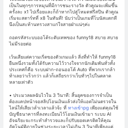
เป็นในทุกๆการหมุนที่มีการชนะรางวัล ตัวคูณจะเพิ่มขึ้น
ครั้งละ x1 ไปเรื่อยและก็ถ้าหากไปสู่โหมดฟรีสปิน ตัวคูณ
เริ่มจะสตาร์ทที่ x8 ในทันที! นับว่าเป็นเกมที่โบนัสแตกที
นึงเป็นสะท้านทรวงสาแก่ใจสายฝ่าแน่ๆค่ะ
ถอดรหัสระบบออโต้ระดับเทพของ funny18 สบาย สบาย
ไม่มีรอยต่อ
เว้นเสียแต่ความเริ่ดของตัวเกมแล้ว สิ่งที่ทำให้ funny18
ยืนหนึ่งรวมทั้งได้รับความไว้วางใจจากนักเดิมพันทั่วทั้ง
ประเทศก็คือ ระบบฝาก-ถอนออโต้ Auto ที่พวกเรากล้า
ท้าเลยว่าเร็วกว่า แล้วก็เสถียรกว่าเว็บทั่วๆไปในตลาด
หลายเท่าตัว
• ประมวลผลฉับไวใน 3 วินาที: สิ้นยุคของการจำเป็น
ต้องแคปหน้าจอสลิปโอนเงินแล้วส่งให้แอดไม่นตรวจใน
ไลน์ให้เสียเวล่ำเวลาแล้วจ้ะ ที่
ทางเข้าpg
เพียงแต่คุณใช้
บัญชีธนาคารที่ลงทะเบียนไว้โอนเงินเข้ามา ระบบ AI
อัจฉริยะจะกระทำสำรวจและก็ปรับยอดเครดิตให้คุณ
อัตโนมัติภายในช่วงระยะเวลาไม่เกิน 3 วินาทีเพียงแค่