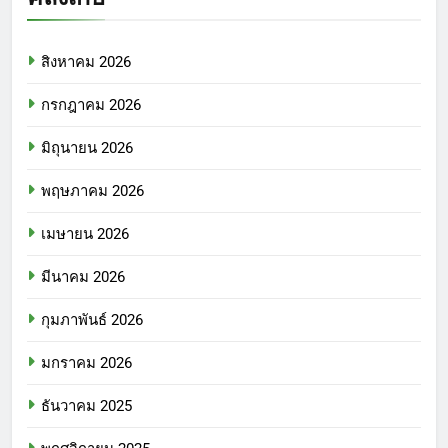
สิงหาคม 2026
กรกฎาคม 2026
มิถุนายน 2026
พฤษภาคม 2026
เมษายน 2026
มีนาคม 2026
กุมภาพันธ์ 2026
มกราคม 2026
ธันวาคม 2025