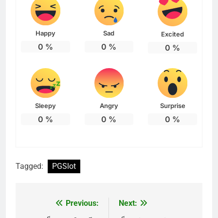
Happy
Sad
Excited
0
%
0
%
0
%
Sleepy
Angry
Surprise
0
%
0
%
0
%
Tagged:
PGSlot
Previous:
Next:
แนะแนว