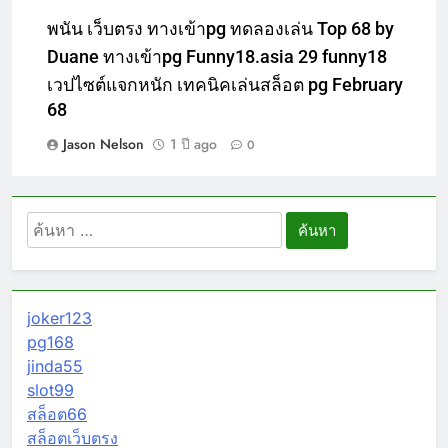
พนัน เว็บตรง ทางเข้าpg ทดลองเล่น Top 68 by
Duane ทางเข้าpg Funny18.asia 29 funny18
เวปไซต์แจกหนัก เทคนิคเล่นสล็อต pg February
68
Jason Nelson
1 ปี ago
0
ค้นหา
สำหรับ:
joker123
pg168
jinda55
slot99
สล็อต66
สล็อตเว็บตรง