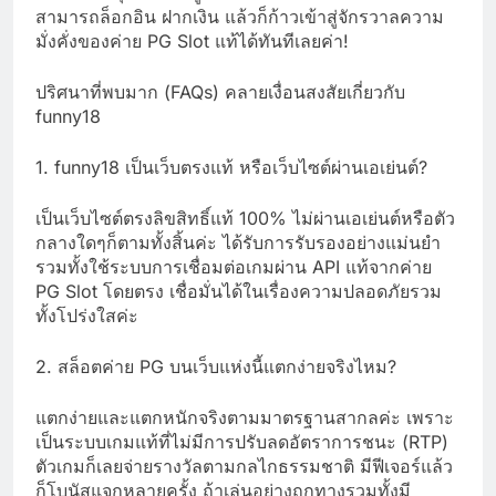
สามารถล็อกอิน ฝากเงิน แล้วก็ก้าวเข้าสู่จักรวาลความ
มั่งคั่งของค่าย PG Slot แท้ได้ทันทีเลยค่า!
ปริศนาที่พบมาก (FAQs) คลายเงื่อนสงสัยเกี่ยวกับ
funny18
1. funny18 เป็นเว็บตรงแท้ หรือเว็บไซต์ผ่านเอเย่นต์?
เป็นเว็บไซต์ตรงลิขสิทธิ์แท้ 100% ไม่ผ่านเอเย่นต์หรือตัว
กลางใดๆก็ตามทั้งสิ้นค่ะ ได้รับการรับรองอย่างแม่นยำ
รวมทั้งใช้ระบบการเชื่อมต่อเกมผ่าน API แท้จากค่าย
PG Slot โดยตรง เชื่อมั่นได้ในเรื่องความปลอดภัยรวม
ทั้งโปร่งใสค่ะ
2. สล็อตค่าย PG บนเว็บแห่งนี้แตกง่ายจริงไหม?
แตกง่ายและแตกหนักจริงตามมาตรฐานสากลค่ะ เพราะ
เป็นระบบเกมแท้ที่ไม่มีการปรับลดอัตราการชนะ (RTP)
ตัวเกมก็เลยจ่ายรางวัลตามกลไกธรรมชาติ มีฟีเจอร์แล้ว
ก็โบนัสแจกหลายครั้ง ถ้าเล่นอย่างถูกทางรวมทั้งมี