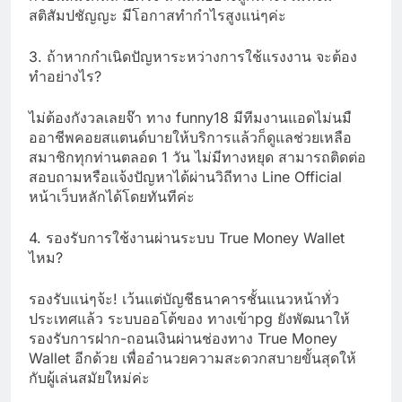
สติสัมปชัญญะ มีโอกาสทำกำไรสูงแน่ๆค่ะ
3. ถ้าหากกำเนิดปัญหาระหว่างการใช้แรงงาน จะต้อง
ทำอย่างไร?
ไม่ต้องกังวลเลยจ๊า ทาง funny18 มีทีมงานแอดไม่นมื
ออาชีพคอยสแตนด์บายให้บริการแล้วก็ดูแลช่วยเหลือ
สมาชิกทุกท่านตลอด 1 วัน ไม่มีทางหยุด สามารถติดต่อ
สอบถามหรือแจ้งปัญหาได้ผ่านวิถีทาง Line Official
หน้าเว็บหลักได้โดยทันทีค่ะ
4. รองรับการใช้งานผ่านระบบ True Money Wallet
ไหม?
รองรับแน่ๆจ้ะ! เว้นแต่บัญชีธนาคารชั้นแนวหน้าทั่ว
ประเทศแล้ว ระบบออโต้ของ ทางเข้าpg ยังพัฒนาให้
รองรับการฝาก-ถอนเงินผ่านช่องทาง True Money
Wallet อีกด้วย เพื่ออำนวยความสะดวกสบายขั้นสุดให้
กับผู้เล่นสมัยใหม่ค่ะ