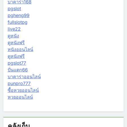
บาคาร่า168
pgslot
pgheng99
fullslotpg
live22
ดูหนัง
ดูหนังฟรี
หนังออนไลน์
ดูหนังฟรี
pgslot77
ปั่นแตก66
บาคาร่าออนไลน์
punpro777
ซื้อหวยออนไลน์
หวยออนไลน์
คลังเก็บ