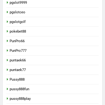
pgslot9999
pgslotceo
pgslotgolf
pokebet88
PunPro66
PunPro777
puntaek66
puntaek77
Pussy888
pussy888fun
pussy888play