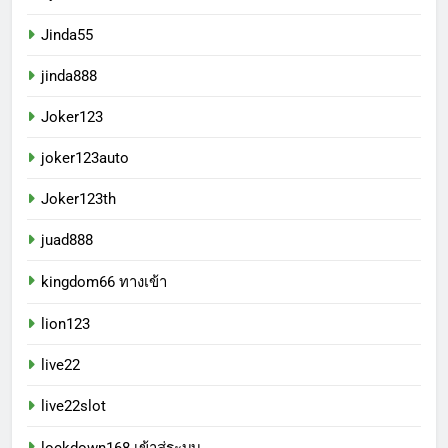
Jinda55
jinda888
Joker123
joker123auto
Joker123th
juad888
kingdom66 ทางเข้า
lion123
live22
live22slot
lockdown168 เข้าสู่ระบบ