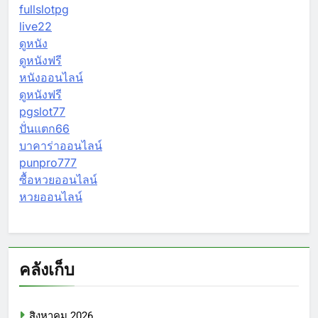
fullslotpg
live22
ดูหนัง
ดูหนังฟรี
หนังออนไลน์
ดูหนังฟรี
pgslot77
ปั่นแตก66
บาคาร่าออนไลน์
punpro777
ซื้อหวยออนไลน์
หวยออนไลน์
คลังเก็บ
สิงหาคม 2026