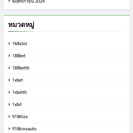
พฤศจิกายน 2024
หมวดหมู่
168slot
188bet
188betth
1xbet
1xbetth
1xbit
918Kiss
918kissauto