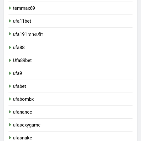
temmax69
ufa11bet
ufa191 ทางเข้า
ufa88
Ufa89bet
ufa9
ufabet
ufabombx
ufanance
ufasexygame
ufasnake