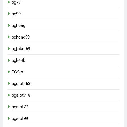
pg77
pg99
pgheng
pgheng99
pgjoker69
pgk44b
PGSlot
pgslot168
pgslot718
pgslot77
pgslot99