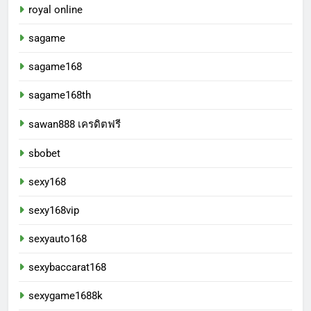
royal online
sagame
sagame168
sagame168th
sawan888 เครดิตฟรี
sbobet
sexy168
sexy168vip
sexyauto168
sexybaccarat168
sexygame1688k