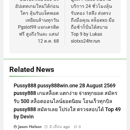
อัปเดทเกมใหม่ได้ก่อน
บริการ 24 ชั่วโมงลุ้น
ใคร ลุ้นรับแจ็คพอต
รับทอง 1สลึง ส่งตรง
เหยียบล้านทุกวัน
ถึงมือคุณ สล็อตxo มือ
Pgslot99 แจกเครดิต
ถือช้าก็ปั่นได้สบาย
ฟรี สูงถึงวันละ แสน!
Top 9 by Lukas
12 ต.ค. 68
slotxo24hr.run
Related News
Pussy888 pussy888win.one 28 August 2569
pussy888 เกมสล็อต แตกง่าย จ่ายทุกยอด สมัคร
รับ 500 สล็อตออนไลน์ยอดนิยม โอนเร็วทุกบิล
pussy888 สมัครเลย โปร่งใส ตรวจสอบได้ Top 49
by Devin
Jason Nelson
2 เดือน ago
0