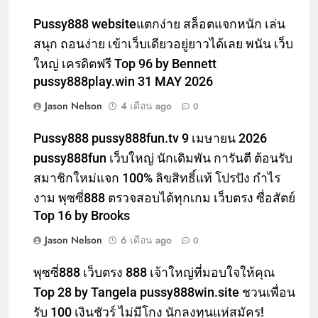
Pussy888 websiteแตกง่าย สล็อตแจกหนัก เล่น
สนุก ถอนง่าย เข้าเว็บเดียวอยู่ยาวได้เลย พนัน เว็บ
ใหญ่ เครดิตฟรี Top 96 by Bennett
pussy888play.win 31 MAY 2026
Jason Nelson
4 เดือน ago
0
Pussy888 pussy888fun.tv 9 เมษายน 2026
pussy888fun เว็บใหญ่ นักเดิมพัน การันตี ต้อนรับ
สมาชิกใหม่แจก 100% ลิขสิทธิ์แท้ โปรปัง กำไร
งาม พุซซี่888 ตรวจสอบได้ทุกเกม เว็บตรง ซื่อสัตย์
Top 16 by Brooks
Jason Nelson
6 เดือน ago
0
พุซซี่888 เว็บตรง 888 เจ้าใหญ่ที่มอบใจให้คุณ
Top 28 by Tangela pussy888win.site ชวนเพื่อน
รับ 100 เงินชัวร์ ไม่มีโกง นักลงทุนแห่สมัคร!