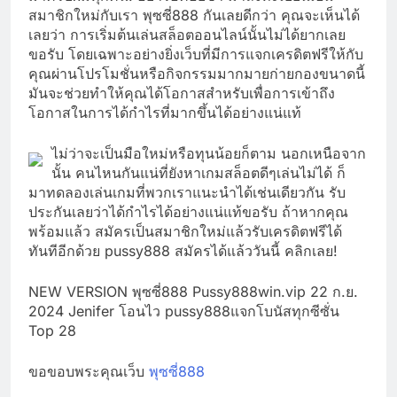
สมาชิกใหม่กับเรา พุซซี่888 กันเลยดีกว่า คุณจะเห็นได้
เลยว่า การเริ่มต้นเล่นสล็อตออนไลน์นั้นไม่ได้ยากเลย
ขอรับ โดยเฉพาะอย่างยิ่งเว็บที่มีการแจกเครดิตฟรีให้กับ
คุณผ่านโปรโมชั่นหรือกิจกรรมมากมายก่ายกองขนาดนี้
มันจะช่วยทำให้คุณได้โอกาสสำหรับเพื่อการเข้าถึง
โอกาสในการได้กำไรที่มากขึ้นได้อย่างแน่แท้
ไม่ว่าจะเป็นมือใหม่หรือทุนน้อยก็ตาม นอกเหนือจาก
นั้น คนไหนกันแน่ที่ยังหาเกมสล็อตดีๆเล่นไม่ได้ ก็
มาทดลองเล่นเกมที่พวกเราแนะนำได้เช่นเดียวกัน รับ
ประกันเลยว่าได้กำไรได้อย่างแน่แท้ขอรับ ถ้าหากคุณ
พร้อมแล้ว สมัครเป็นสมาชิกใหม่แล้วรับเครดิตฟรีได้
ทันทีอีกด้วย pussy888 สมัครได้แล้ววันนี้ คลิกเลย!
NEW VERSION พุซซี่888 Pussy888win.vip 22 ก.ย.
2024 Jenifer โอนไว pussy888แจกโบนัสทุกซีซั่น
Top 28
ขอขอบพระคุณเว็บ
พุซซี่888