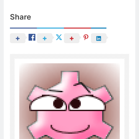
Share