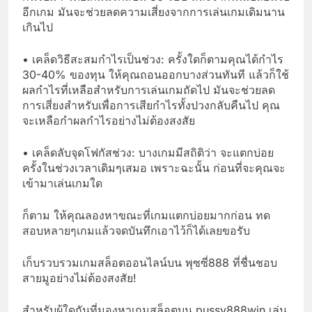
อีกเกม มันจะช่วยลดความเสี่ยงจากการเล่นเกมเดิมนาน
เกินไป
• เคล็ดวิธีสะสมกำไรเป็นช่วง: ครั้งใดก็ตามคุณได้กำไร
30-40% ของทุน ให้คุณถอนออกบางส่วนทันที แล้วก็ใช้
ผลกำไรที่เหลือสำหรับการเล่นเกมถัดไป มันจะช่วยลด
การเสี่ยงสำหรับเพื่อการเสียกำไรทั้งปวงกลับคืนไป คุณ
จะเหลือกำผลกำไรอย่างไม่ต้องสงสัย
• เคล็ดลับจุดโฟกัสช่วง: บางเกมมีสถิติว่า จะแตกบ่อย
ครั้งในช่วงเวลาเดิมๆเสมอ เพราะฉะนั้น ก่อนที่จะคุณจะ
เข้ามาเล่นเกมใด
ก็ตาม ให้คุณลองหาขณะที่เกมแตกบ่อยมากก่อน ทด
สอบหลายๆเกมแล้วจดบันทึกเอาไว้ก็ได้เลยขอรับ
เก็บรวบรวมเกมสล็อตออนไลน์บน พุซซี่888 ที่ชื่นชอบ
สายมูอย่างไม่ต้องสงสัย!
สำหรับผู้ใดกันที่มองหาเกมสล็อตบน pussy888win เล่น