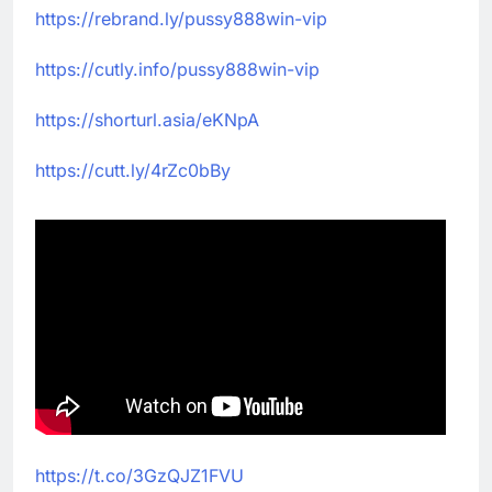
https://rebrand.ly/pussy888win-vip
https://cutly.info/pussy888win-vip
https://shorturl.asia/eKNpA
https://cutt.ly/4rZc0bBy
https://t.co/3GzQJZ1FVU