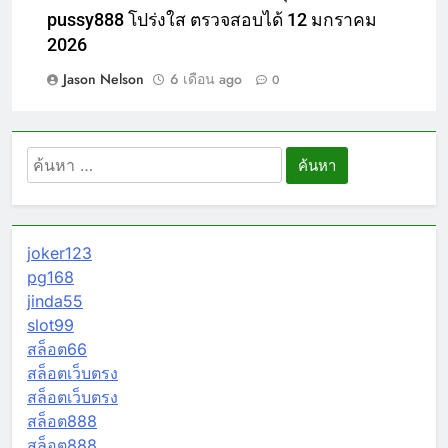
pussy888 โปร่งใส ตรวจสอบได้ 12 มกราคม
2026
Jason Nelson
6 เดือน ago
0
ค้นหา
สำหรับ:
joker123
pg168
jinda55
slot99
สล็อต66
สล็อตเว็บตรง
สล็อตเว็บตรง
สล็อต888
สล็อต888