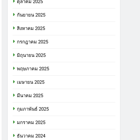
ตุลาคม 2025
กันยายน 2025
สิงหาคม 2025
กรกฎาคม 2025
มิถุนายน 2025
พฤษภาคม 2025
เมษายน 2025
มีนาคม 2025
กุมภาพันธ์ 2025
มกราคม 2025
ธันวาคม 2024