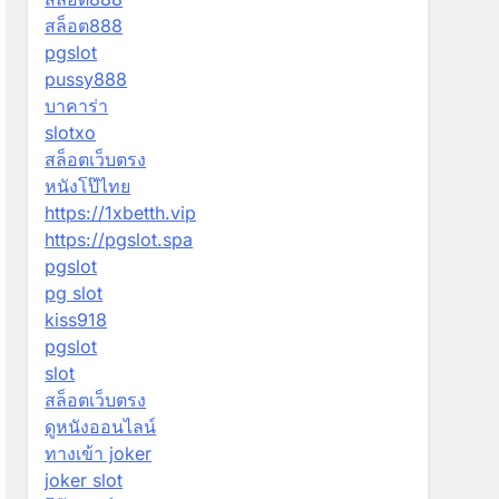
Ago
สล็อต888
pgslot
pussy888
บาคาร่า
slotxo
สล็อตเว็บตรง
หนังโป๊ไทย
https://1xbetth.vip
https://pgslot.spa
pgslot
pg slot
kiss918
pgslot
slot
สล็อตเว็บตรง
ดูหนังออนไลน์
ทางเข้า joker
joker slot