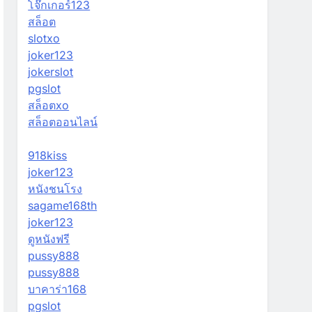
โจ๊กเกอร์123
สล็อต
slotxo
joker123
jokerslot
pgslot
สล็อตxo
สล็อตออนไลน์
918kiss
joker123
หนังชนโรง
sagame168th
joker123
ดูหนังฟรี
pussy888
pussy888
บาคาร่า168
pgslot