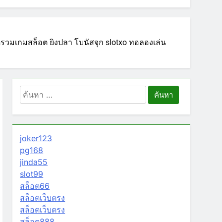
11bet Ufa11k.one 31 กุมภาพันธ์ 26 แทงบอลออนไลน์ สล็อตอังกฤษแ
อน Ago
ราคม 2026
9 เดือน Ago
ุดรวมเกมสล็อต ยิงปลา โบนัสจุก slotxo ทอลองเล่น
re.net
พุซซี่888 เว็บเดียวจบ ครบทุกการเดิมพัน เว็บตรง ค
1 ปี Ago
ข้าpg 29 มีนาคม 68 pgslotth แจกเครดิตฟรีส่งท้ายปี เว็บตรง เงิน
ค้นหา
Ago
สำหรับ:
com 15 กรกฎาคม 2026
1 สัปดาห์ Ago
11bet Ufa11k.one 31 กุมภาพันธ์ 26 แทงบอลออนไลน์ สล็อตอังกฤษแ
joker123
อน Ago
pg168
ราคม 2026
jinda55
9 เดือน Ago
slot99
re.net
พุซซี่888 เว็บเดียวจบ ครบทุกการเดิมพัน เว็บตรง ค
สล็อต66
สล็อตเว็บตรง
1 ปี Ago
สล็อตเว็บตรง
ข้าpg 29 มีนาคม 68 pgslotth แจกเครดิตฟรีส่งท้ายปี เว็บตรง เงิน
สล็อต888