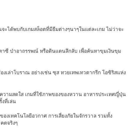
ะได้พบกับเกมสล็อตที่มีธีมต่างๆนาๆในแต่ละเกม ไม่ว่าจะ
ฟนตาซี ป่าอาถรรพณ์ หรือดินแดนลึกลับ เพื่อค้นหาขุมเงินขุม
ื่องเล่าโบราณ อย่างเช่น ซุส ทวยเทพเทวดากรีก โอซิริสแห่ง
่ชอบความสดใส เกมที่ใช้ภาพของของหวาน อาหารประเทศญี่ปุ่น
งที่เล่น
องเทคโนโลยีอวกาศ การเสี่ยงภัยในจักรวาล รวมทั้ง
าคตจริงๆ