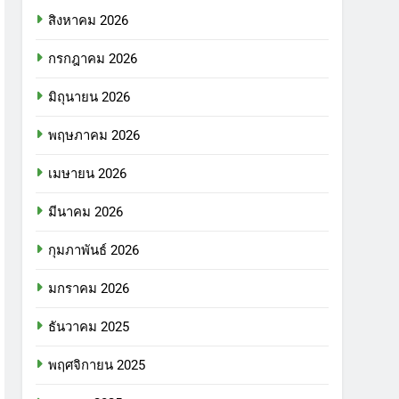
สิงหาคม 2026
กรกฎาคม 2026
มิถุนายน 2026
พฤษภาคม 2026
เมษายน 2026
มีนาคม 2026
กุมภาพันธ์ 2026
มกราคม 2026
ธันวาคม 2025
พฤศจิกายน 2025