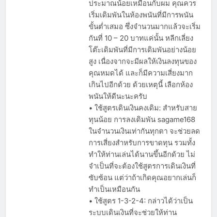
ประมาณน้อยเหมือนกับผม คุณควร
เริ่มเดิมพันในห้องพนันที่มีการพนัน
ขั้นต่ำเสมอ ซึ่งจำนวนมากแล้วจะเริ่ม
กันที่ 10 – 20 บาทแค่นั้น หลีกเลี่ยง
โต๊ะเดิมพันที่มีการเดิมพันอย่างน้อย
สูง เนื่องจากจะมีผลให้เงินลงทุนของ
คุณหมดได้ และก็มีความเสี่ยงมาก
เกินไปอีกด้วย ด้วยเหตุนี้ เลือกห้อง
พนันให้ดีนะนะครับ
• ใช้สูตรเดินเงินคงเดิม: สำหรับสาย
ทุนน้อย การลงเดิมพัน sagame168
ในจำนวนเงินเท่ากันทุกตา จะช่วยลด
การเสี่ยงสำหรับการขาดทุน รวมทั้ง
ทำให้ท่านเล่นได้นานขึ้นอีกด้วย ไม่
จำเป็นที่จะต้องใช้สูตรการเดินเงินที่
ซับซ้อน แต่ว่าถ้าเกิดคุณอยากเล่นก็
ทำเป็นเหมือนกัน
• ใช้สูตร 1-3-2-4: กล่าวได้ว่าเป็น
ระบบเดินเงินที่จะช่วยให้ท่าน