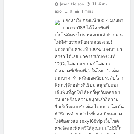
Jason Nelson
11 เดือน
ago
0
1 mins
 Ago
มองหาเว็บตรงแท้ 100% มองหา
บาคาร่า168 ได้โดยทันที
เว็บไซต์ตรงไม่ผ่านเอเย่นต์ ฝากถอน
ไม่มีค่าธรรมเนียม ทดลองเลย!
มองหาเว็บตรงแท้ 100% มองหา บา
คาร่า ได้เลย บาคาร่าเว็บตรงแท้
100% ไม่ผ่านเอเย่นต์ ไม่ผ่าน
ตัวกลางที่เยี่ยมที่สุดในไทย จัดเต็ม
เกมบาคาร่า พนันยอดนิยมระดับโลก
ที่คุณรู้จักอย่างดีเยี่ยม สนุกกับเกม
เดิมพันที่ถูกใจได้ทุกวี่ทุกวันตลอด 1
วัน มาพร้อมความสนุกแล้วก็ความ
รื่นเริงใจแบบจัดเต็ม ไม่พลาดโมเม้น
ท์วิธีการทำผลกำไรที่ยอดเยี่ยมอย่าง
ไม่ต้องสงสัย sexy168vip เว็บไซต์
ตรงจัดเครดิตฟรีให้คุณแบบไม่มีกั๊ก