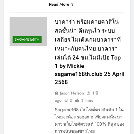
Read More
บาคาร่า พร้อมค่ายคาสิโน
สดชั้นนำ คืนทุนไว ระบบ
เสถียร ไม่เด้งเกมบาคาร่าที่
SAGAME168TH
เหมาะกับคนไทย บาคาร่า
เล่นได้ 24 ชม.ไม่มีเบื่อ Top
1 by Mickie
sagame168th.club 25 April
2568
Jason Nelson
1 ปี
ago
0
1 mins
Sagame168 เว็บไซต์ตรงอันดับ 1 ใน
ไทยจะต้อง sagame เพียงแค่นั้น บา
คาร่าเว็บไซต์ตรงแท้ 100% ที่สุดของ
การพนันของชาวไทย