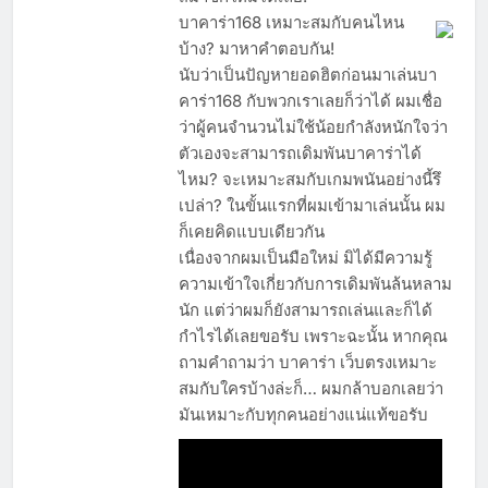
บาคาร่า168 เหมาะสมกับคนไหน
บ้าง? มาหาคำตอบกัน!
นับว่าเป็นปัญหายอดฮิตก่อนมาเล่นบา
คาร่า168 กับพวกเราเลยก็ว่าได้ ผมเชื่อ
ว่าผู้คนจำนวนไม่ใช้น้อยกำลังหนักใจว่า
ตัวเองจะสามารถเดิมพันบาคาร่าได้
ไหม? จะเหมาะสมกับเกมพนันอย่างนี้รึ
เปล่า? ในขั้นแรกที่ผมเข้ามาเล่นนั้น ผม
ก็เคยคิดแบบเดียวกัน
เนื่องจากผมเป็นมือใหม่ มิได้มีความรู้
ความเข้าใจเกี่ยวกับการเดิมพันล้นหลาม
นัก แต่ว่าผมก็ยังสามารถเล่นและก็ได้
กำไรได้เลยขอรับ เพราะฉะนั้น หากคุณ
ถามคำถามว่า บาคาร่า เว็บตรงเหมาะ
สมกับใครบ้างล่ะก็… ผมกล้าบอกเลยว่า
มันเหมาะกับทุกคนอย่างแน่แท้ขอรับ