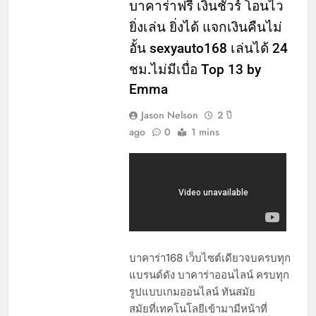
บาคาร่าฟรี เงินชัวร์ โอนไว
ยิ่งเล่น ยิ่งได้ แจกเงินคืนไม่
อั้น sexyauto168 เล่นได้ 24
ชม.ไม่มีเบื่อ Top 13 by
Emma
Jason Nelson
2 ปี
ago
0
1 mins
บาคาร่า168 เว็บไซต์เดียวจบครบทุก
แบรนด์ดัง บาคาร่าออนไลน์ ครบทุก
รูปแบบเกมออนไลน์ ทันสมัย
สมัยที่เทคโนโลยีเข้ามามีหน้าที่