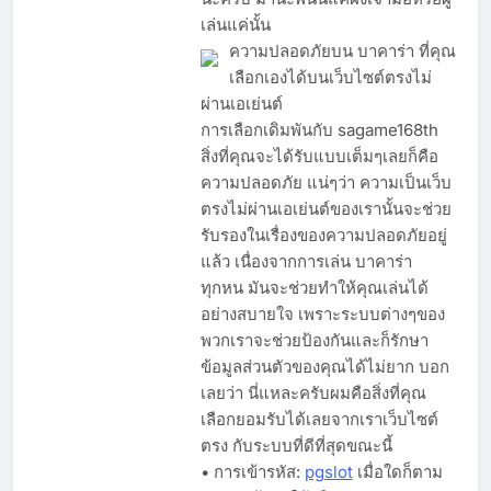
เล่นแค่นั้น
ความปลอดภัยบน บาคาร่า ที่คุณ
เลือกเองได้บนเว็บไซต์ตรงไม่
ผ่านเอเย่นต์
การเลือกเดิมพันกับ sagame168th
สิ่งที่คุณจะได้รับแบบเต็มๆเลยก็คือ
ความปลอดภัย แน่ๆว่า ความเป็นเว็บ
ตรงไม่ผ่านเอเย่นต์ของเรานั้นจะช่วย
รับรองในเรื่องของความปลอดภัยอยู่
แล้ว เนื่องจากการเล่น บาคาร่า
ทุกหน มันจะช่วยทำให้คุณเล่นได้
อย่างสบายใจ เพราะระบบต่างๆของ
พวกเราจะช่วยป้องกันและก็รักษา
ข้อมูลส่วนตัวของคุณได้ไม่ยาก บอก
เลยว่า นี่แหละครับผมคือสิ่งที่คุณ
เลือกยอมรับได้เลยจากเราเว็บไซต์
ตรง กับระบบที่ดีที่สุดขณะนี้
• การเข้ารหัส:
pgslot
เมื่อใดก็ตาม