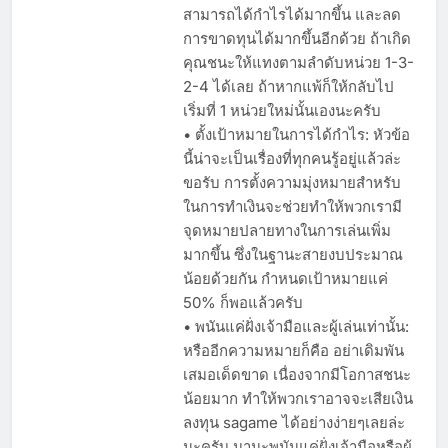
สามารถได้กำไรได้มากขึ้น และลด
การขาดทุนได้มากขึ้นอีกด้วย ถ้าเกิด
คุณชนะให้แทงตามลำดับหน่วย 1-3-
2-4 ได้เลย ถ้าหากแพ้ก็ให้กลับไป
เริ่มที่ 1 หน่วยใหม่นั้นเองนะครับ
• ตั้งเป้าหมายในการได้กำไร: หัวข้อ
นี้น่าจะเป็นเรื่องที่ทุกคนรู้อยู่แล้วล่ะ
ขอรับ การตั้งความมุ่งหมายสำหรับ
ในการทำเงินจะช่วยทำให้พวกเรามี
จุดหมายปลายทางในการเล่นเพิ่ม
มากขึ้น ซึ่งในฐานะสายงบประมาณ
น้อยด้วยกัน กำหนดเป้าหมายแค่
50% ก็พอแล้วครับ
• พนันแค่ฝั่งเจ้ามือและผู้เล่นเท่านั้น:
หรืออีกความหมายก็คือ อย่าเดิมพัน
เสมอเด็ดขาด เนื่องจากมีโอกาสชนะ
น้อยมาก ทำให้พวกเราอาจจะเสียเงิน
ลงทุน sagame ได้อย่างง่ายๆเลยล่ะ
นะครับ มานะพนันแค่ฝั่งเจ้ามือหรือผู้