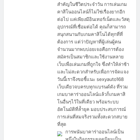
สำคัญในชีวิตประจำวัน การเล่นเกม
คาสิโนออนไลน์ก็ไม่ใช่เรื่องยากอีก
ต่อไป แค่เพียงมีอินเทอร์เน็ตและวัสดุ
อุปกรณ์ที่เชื่อมต่อได้ คุณก็สามารถ
สนุกสนานกับเกมคาสิโนได้ทุกที่ที่
ต้องการ แต่ว่าปัญหาที่ผู้เล่นผู้คน
จำนวนมากพบบ่อยเจอคือการต้อง
สมัครเป็นสมาชิกและใช้งานหลาย
เว็บเพื่อเล่นเกมที่ถูกใจ ซึ่งทำให้ล่าช้า
และไม่สะดวกสำหรับเพื่อการจัดแจง
วันนี้เราจึงขอชี้แนะ sexyauto168
เว็บเดียวจบครบทุกแบรนด์ดัง ที่รวม
เกมบาคาร่าออนไลน์แล้วก็เกมคาสิ
โนอื่นๆไว้ในที่เดียว พร้อมระบบ
อัตโนมัติที่ล้ำยุค มอบประสบการณ์
การเล่นที่สมจริงรวมทั้งสะดวกสบาย
ที่สุด
การพนันบาคาร่าออนไลน์เป็น
หนึ่งในกิจกรรมยอดนิยมเป็น