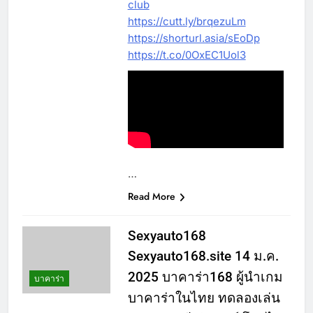
club
https://cutt.ly/brqezuLm
https://shorturl.asia/sEoDp
https://t.co/0OxEC1Uol3
…
Read More
Sexyauto168
Sexyauto168.site 14 ม.ค.
2025 บาคาร่า168 ผู้นำเกม
บาคาร่า
บาคาร่าในไทย ทดลองเล่น