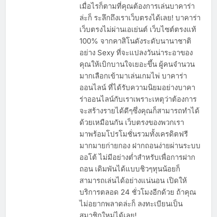
เมื่อไรก็ตามที่คุณต้องการเล่นบาคาร่า
ล่ะก็ ระลึกถึงเราเว็บตรงได้เลย! บาคาร่า
เว็บตรงไม่ผ่านเอเย่นต์ เว็บไซต์ตรงแท้
100% จากคาสิโนดังระดับนานาชาติ
อย่าง Sexy ที่จะแปลงวันน่าระอาของ
คุณให้เบิกบานใจเยอะขึ้น ผู้คนจำนวน
มากเลือกเข้ามาเล่นเกมไพ่ บาคาร่า
ออนไลน์ ที่ได้รับความนิยมอย่างบาคา
ร่าออนไลน์กับเราเพราะเหตุว่าต้องการ
จะสร้างรายได้ดีๆซึ่งคุณก็สามารถทำได้
ด้วยเหมือนกัน เว็บตรงของพวกเรา
มาพร้อมโปรโมชั่นรวมทั้งเครดิตฟรี
มากมายก่ายกอง ฝากถอนง่ายผ่านระบบ
ออโต้ ไม่มีอย่างต่ำสำหรับเพื่อการฝาก
ถอน เดิมพันได้แบบชิวๆทุนน้อยก็
สามารถเล่นได้อย่างแน่นอน เปิดให้
บริการตลอด 24 ชั่วโมงอีกด้วย ถ้าคุณ
ไม่อยากพลาดล่ะก็ ลงทะเบียนเป็น
สมาชิกใหม่ได้เลย!