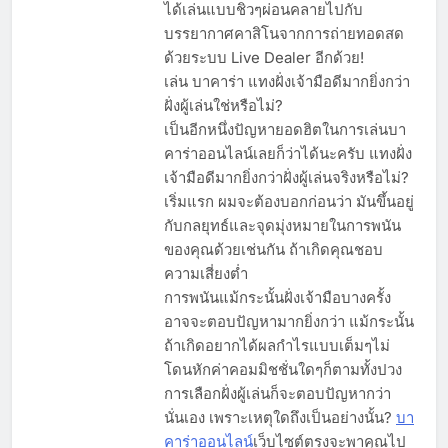
ได้เล่นแบบชิวๆผ่อนคลายไปกับ
บรรยากาศคาสิโนจากการถ่ายทอดสด
ด้วยระบบ Live Dealer อีกด้วย!
เล่น บาคาร่า แทงฝั่งเจ้ามือดีมากยิ่งกว่า
ฝั่งผู้เล่นใช่หรือไม่?
เป็นอีกหนึ่งปัญหายอดฮิตในการเล่นบา
คาร่าออนไลน์เลยก็ว่าได้นะครับ แทงฝั่ง
เจ้ามือดีมากยิ่งกว่าฝั่งผู้เล่นจริงหรือไม่?
เริ่มแรก ผมจะต้องบอกก่อนว่า มันขึ้นอยู่
กับกลยุทธ์และจุดมุ่งหมายในการพนัน
ของคุณด้วยเช่นกัน ถ้าเกิดคุณชอบ
ความเสี่ยงต่ำ
การพนันแม้กระนั้นฝั่งเจ้ามือบางครั้ง
อาจจะตอบปัญหามากยิ่งกว่า แม้กระนั้น
ถ้าเกิดอยากได้ผลกำไรแบบเต็มๆไม่
โดนหักค่าคอมมิชชั่นใดๆก็ตามทั้งปวง
การเลือกฝั่งผู้เล่นก็จะตอบปัญหากว่า
นั่นเอง เพราะเหตุใดถึงเป็นอย่างนั้น?
บา
คาร่าออนไลน์
เว็บไซต์ตรงจะพาคุณไป