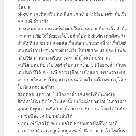
ขึ้นมาก
bkkwin เครดิตฟรี เล่นสล็อตแตกง่าย ไม่มีอย่างต่ำ กับเว็บไซต
API แท้ จ่ายจริง
การเล่นสล็อตออนไลน์ของผมในตอนหลายปีมาแล้ว จำต้องบอ
ว่า ความเชื่อใจได้ของเว็บไซต์สล็อต bkkwin เครดิตฟรี เป็นเรื
สำคัญที่สุด ผมเคยลองเล่นเว็บสล็อตมาหลายที่ ทั้งเว็บไซต์ผ่าน
เอเย่นต์ เว็บไซต์เอเย่นต์บางเว็บโบนัสเยอะ แม้กระนั้นพอถอนเ
กลับใช้เวลานาน หรือบางคราวก็มิได้เต็มปริมาณ
จนถึงผมพบกับ เว็บไซต์สล็อตแตกง่าย ไม่มีอย่างต่ำ เว็บตรงไม
เอเย่นต์ ที่ใช้ API แท้ ความรู้สึกแปรไปเลย เพราะว่าระบบเกม
จากค่ายใหญ่ ทำให้ทุกการหมุนสล็อตโปร่งใส ตรวจดูได้ รวมทั้
โบนัสแตกง่ายจริงๆ
สล็อตสด แตกง่าย ไม่มีอย่างต่ำ เล่นยังไงก็บันเทิงใจ
สิ่งที่ทำให้ผมติดใจเว็บแห่งนี้เป็น ไม่มีอย่างน้อยในการฝากถอน 
คุณจะมีทุนมากหรือน้อย ก็สามารถเริ่มเล่นสล็อตได้ในทันที
• ฝากเพียงแค่ 1 บาทก็เล่นได้
• ถอนเท่าไรก็ได้ ระบบออโต้ ทำรายการไม่ถึง 1 นาที
• ไม่ต้องกลัวว่าจะถูกล็อกยูสเซอร์ เนื่องจากว่าเว็บไซต์ตรง API