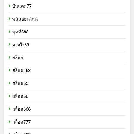
ปั่นแตก77
พนันออนไลน์
พุซซี่888
มาเก๊า69
สล็อต
สล็อต168
สล็อต55
สล็อต66
สล็อต666
สล็อต777