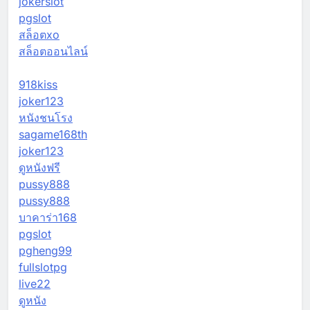
jokerslot
pgslot
สล็อตxo
สล็อตออนไลน์
918kiss
joker123
หนังชนโรง
sagame168th
joker123
ดูหนังฟรี
pussy888
pussy888
บาคาร่า168
pgslot
pgheng99
fullslotpg
live22
ดูหนัง