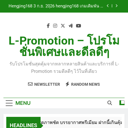
Skip
รวดเร็ว ยูสเดียว เล่นได้ทุกเกม เครดิตฟรี แจก เครดิต
เว็บใหญ่ jinda888 เว็บไซต์แจกหนัก สล็อตออนไลน์มา
ฟรี เยอะที่สุด Top 95 by Chanel hengjing168d.com
to
แรง รวมเกมยอดนิยม พร้อมเคล็ดลับก่อนเริ่มเล่น
ทดลองเล่น Top 75 by Willie Jin888.asia 8 ก.ค. 69
content
สล็อตเว็บตรง เวปไซต์แจกหนัก สล็อตแตกง่าย มีจริง
พนันออนไลน์
ไหม? เจาะลึกระบบเกม ฟีเจอร์ และปัจจัยที่เกี่ยวข้อง
คาสิโน เว็บแม่ ทดลองเล่น Top 9 by Gilberto
สล็อตเว็บตรง เกมสดภาพชัด บรรยากาศพรีเมียม ฝาก
jin888.asia 26 ก.ย. 2569
นี้เกินคุ้มรับทุนฟรี 100 สายทุนน้อย สมัครด่วน คัดมา
L-Promotion – โปรโม
แล้ว เล่นได้ทุกเกม tangtem168 เข้าให้ทัน ก่อนรางวัล
Hengjing168 3 ก.ย. 2026 hengjing168 เกมเดิมพัน ที่
หลุดมือ Top 87 by Vallie tangtem168e.com 15
ชั่นพิเศษและดีลดีๆ
สร้างความบันเทิง ดีที่สุด Cash back 10% ฝาก-ถอน
กรกฎาคม 2026
รวดเร็ว ยูสเดียว เล่นได้ทุกเกม เครดิตฟรี แจก เครดิต
เว็บใหญ่ jinda888 เว็บไซต์แจกหนัก สล็อตออนไลน์มา
ฟรี เยอะที่สุด Top 95 by Chanel hengjing168d.com
แรง รวมเกมยอดนิยม พร้อมเคล็ดลับก่อนเริ่มเล่น
รับโปรโมชั่นสุดคุ้มจากหลากหลายสินค้าและบริการที่ L-
ทดลองเล่น Top 75 by Willie Jin888.asia 8 ก.ค. 69
สล็อตเว็บตรง เวปไซต์แจกหนัก สล็อตแตกง่าย มีจริง
พนันออนไลน์
Promotion รวมดีลดีๆ ไว้ในที่เดียว
ไหม? เจาะลึกระบบเกม ฟีเจอร์ และปัจจัยที่เกี่ยวข้อง
คาสิโน เว็บแม่ ทดลองเล่น Top 9 by Gilberto
jin888.asia 26 ก.ย. 2569
NEWSLETTER
RANDOM NEWS
MENU
็อตเว็บตรง เกมสดภาพชัด บรรยากาศพรีเมียม ฝากนี้เกินคุ้มรับทุน
HEADLINES