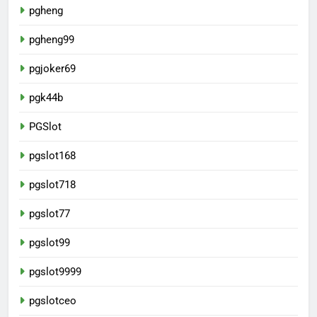
pgheng
pgheng99
pgjoker69
pgk44b
PGSlot
pgslot168
pgslot718
pgslot77
pgslot99
pgslot9999
pgslotceo