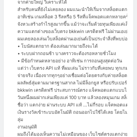
จากค่ายใหญ่ วิเคราะห์ได้
สำหรับคนที่ยังไม่เคยลอง ผมแนะนำให้เริ่มจากสล็อตแตกง่ายก
อาทิเช่น เกมสล็อต 3 รีลหรือ 5 รีลที่แจ็คพอตแตกหลายครั้ง ทำ
จังหวะสร้างกำไรสูงมากขึ้น แม้ว่าจะเริ่มด้วยทุนเพียงแค่เล็กๆน
ความแตกต่างของเว็บตรง bkkwin เครดิตฟรี ไม่ผ่านเอเย่นต์
ผมเคยลองเล่นเว็บสล็อตผ่านเอเย่นต์เป็นประจำสิ่งที่พบบ่อยมา
• โบนัสแตกยาก ต้องเล่นมากมายถึงจะได้
• ระบบฝากถอนช้า บางคราวจะต้องรอหลายชั่วโมง
• มีข้อกำหนดหลายอย่าง อาทิเช่น การถอนสูงสุดต่อวัน
แต่ว่า เว็บตรง API แท้ ที่ผมเล่น ไม่ราวกับที่เคยพบ ทุกเกม แต
จ่ายจริง เนื่องจากทุกๆอย่างเชื่อมต่อโดยตรงกับค่ายสล็อต ทำใ
ผลลัพธ์สุ่มตามมาตรฐานสากล ไม่มีล็อกยูส หรือปรับเปอร์เซ็น
bkkwin เครดิตฟรี ประสบการณ์ตรง แจ็คพอตแตกแบบไม่คา
วันหนึ่งผมฝากเล่นเพียงแค่ 100 บาท แล้วลองหมุนเกม สล็อตสด ท
ชื่อว่า แตกง่าย ผ่านระบบ API แท้ …ไม่กี่รอบ แจ็คพอตแตกทัน
เงินรางวัลเข้าระบบอัตโนมัติ ถอนออกไปใช้ได้เลย โดยไม่ต้อ
ลุ่ม
งานอนุมัติ
ผมถึงได้มองเห็นความไม่เหมือนของ เว็บไซต์ตรงแตกง่าย จ่าย