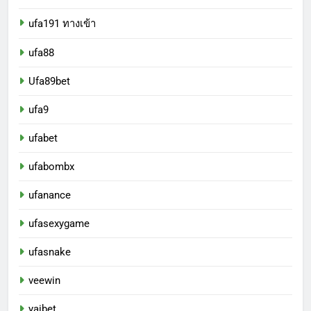
ufa191 ทางเข้า
ufa88
Ufa89bet
ufa9
ufabet
ufabombx
ufanance
ufasexygame
ufasnake
veewin
yaibet