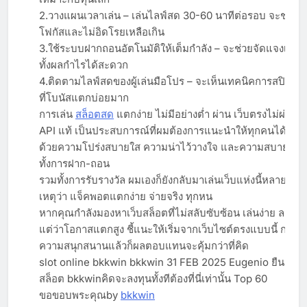
2.วางแผนเวลาเล่น – เล่นไลฟ์สด 30-60 นาทีต่อรอบ จะช่วยท
โฟกัสและไม่อิดโรยเหลือเกิน
3.ใช้ระบบฝากถอนอัตโนมัติให้เต็มกำลัง – จะช่วยจัดแจงเงินท
ทั้งผลกำไรได้สะดวก
4.ติดตามไลฟ์สดของผู้เล่นมือโปร – จะเห็นเทคนิคการสปินแ
ที่โบนัสแตกบ่อยมาก
การเล่น
สล็อตสด
แตกง่าย ไม่มีอย่างต่ำ ผ่าน เว็บตรงไม่ผ่านเอ
API แท้ เป็นประสบการณ์ที่ผมต้องการแนะนำให้ทุกคนได้ทด
ด้วยความโปร่งสบายใส ความน่าไว้วางใจ และความสบายสบา
ทั้งการฝาก-ถอน
รวมทั้งการรับรางวัล ผมเองก็ยังกลับมาเล่นเว็บแห่งนี้หลายครั้ง
เหตุว่า แจ็คพอตแตกง่าย จ่ายจริง ทุกหน
หากคุณกำลังมองหาเว็บสล็อตที่ไม่สลับซับซ้อน เล่นง่าย ลงทุน
แต่ว่าโอกาสแตกสูง ชี้แนะให้เริ่มจากเว็บไซต์ตรงแบบนี้ การันต
ความสนุกสนานแล้วก็ผลตอบแทนจะคุ้มกว่าที่คิด
slot online bkkwin bkkwin 31 FEB 2025 Eugenio ยืน 1 เรื่
สล็อต bkkwinคิดจะลงทุนทั้งทีต้องที่นี่เท่านั้น Top 60
ขอขอบพระคุณby
bkkwin