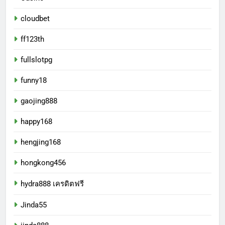
cloudbet
ff123th
fullslotpg
funny18
gaojing888
happy168
hengjing168
hongkong456
hydra888 เครดิตฟรี
Jinda55