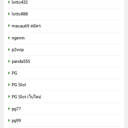
lotto432
lotto888
macau69 สมัคร
ngernn
p2vvip
panda555
PG
PG Slot
PG Slot เว็บใหม่
pg77
pg99