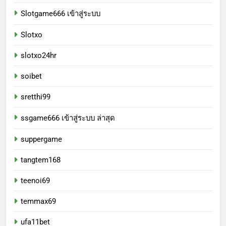
Slotgame666 เข้าสู่ระบบ
Slotxo
slotxo24hr
soibet
sretthi99
ssgame666 เข้าสู่ระบบ ล่าสุด
suppergame
tangtem168
teenoi69
temmax69
ufa11bet