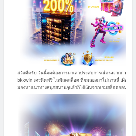
ี Ago
สวัสดีครับ วันนี้ผมต้องการมาเล่าประสบการณ์ตรงจากการเล่น
bkkwin เครดิตฟรี ไลฟ์สดสล็อต ที่ผมลองมาไม่นานนี้ เผื่อผู้ใด
มองหาแนวทางสนุกสนานๆแล้วก็ได้เงินจากเกมสล็อตออนไลน์