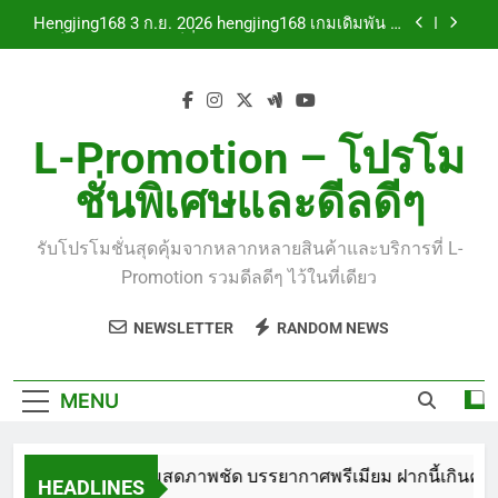
BACCARAT
Skip
แล้ว เล่นได้ทุกเกม tangtem168 เข้าให้ทัน ก่อนรางวัล
Hengjing168 3 ก.ย. 2026 hengjing168 เกมเดิมพัน ที่
หลุดมือ Top 87 by Vallie tangtem168e.com 15
CASINO
to
สร้างความบันเทิง ดีที่สุด Cash back 10% ฝาก-ถอน
กรกฎาคม 2026
รวดเร็ว ยูสเดียว เล่นได้ทุกเกม เครดิตฟรี แจก เครดิต
JOKER123
content
เว็บใหญ่ jinda888 เว็บไซต์แจกหนัก สล็อตออนไลน์มา
ฟรี เยอะที่สุด Top 95 by Chanel hengjing168d.com
แรง รวมเกมยอดนิยม พร้อมเคล็ดลับก่อนเริ่มเล่น
JOKER123TH
ทดลองเล่น Top 75 by Willie Jin888.asia 8 ก.ค. 69
สล็อตเว็บตรง เวปไซต์แจกหนัก สล็อตแตกง่าย มีจริง
NGERNN
PG
พนันออนไลน์
ไหม? เจาะลึกระบบเกม ฟีเจอร์ และปัจจัยที่เกี่ยวข้อง
L-Promotion – โปรโม
PG SLOT
คาสิโน เว็บแม่ ทดลองเล่น Top 9 by Gilberto
สล็อตเว็บตรง เกมสดภาพชัด บรรยากาศพรีเมียม ฝาก
jin888.asia 26 ก.ย. 2569
ชั่นพิเศษและดีลดีๆ
PGSLOT
นี้เกินคุ้มรับทุนฟรี 100 สายทุนน้อย สมัครด่วน คัดมา
แล้ว เล่นได้ทุกเกม tangtem168 เข้าให้ทัน ก่อนรางวัล
PGSLOT77
Hengjing168 3 ก.ย. 2026 hengjing168 เกมเดิมพัน ที่
หลุดมือ Top 87 by Vallie tangtem168e.com 15
สร้างความบันเทิง ดีที่สุด Cash back 10% ฝาก-ถอน
กรกฎาคม 2026
รับโปรโมชั่นสุดคุ้มจากหลากหลายสินค้าและบริการที่ L-
PGSLOT9999
รวดเร็ว ยูสเดียว เล่นได้ทุกเกม เครดิตฟรี แจก เครดิต
เว็บใหญ่ jinda888 เว็บไซต์แจกหนัก สล็อตออนไลน์มา
ฟรี เยอะที่สุด Top 95 by Chanel hengjing168d.com
Promotion รวมดีลดีๆ ไว้ในที่เดียว
PUNPRO66
แรง รวมเกมยอดนิยม พร้อมเคล็ดลับก่อนเริ่มเล่น
ทดลองเล่น Top 75 by Willie Jin888.asia 8 ก.ค. 69
PUNPRO777
สล็อตเว็บตรง เวปไซต์แจกหนัก สล็อตแตกง่าย มีจริง
พนันออนไลน์
NEWSLETTER
RANDOM NEWS
ไหม? เจาะลึกระบบเกม ฟีเจอร์ และปัจจัยที่เกี่ยวข้อง
PUSSY888
คาสิโน เว็บแม่ ทดลองเล่น Top 9 by Gilberto
jin888.asia 26 ก.ย. 2569
SAGAME168TH
MENU
SEXYBACCARAT168
SLOT
SLOT ONLINE
สล็อตเว็บตรง เกมสดภาพชัด บรรยากาศพรีเมียม ฝากนี้เกินคุ้มรับ
HEADLINES