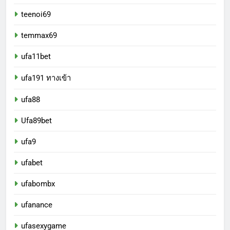
teenoi69
temmax69
ufa11bet
ufa191 ทางเข้า
ufa88
Ufa89bet
ufa9
ufabet
ufabombx
ufanance
ufasexygame