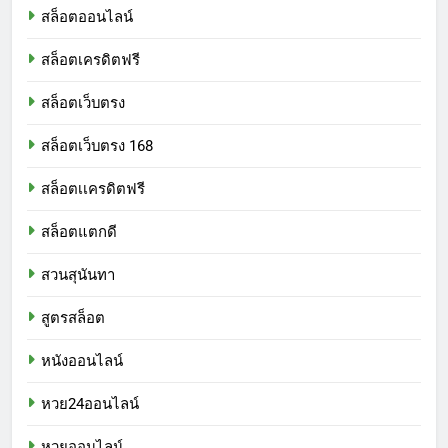
สล็อตออนไลน์
สล็อตเครดิตฟรี
สล็อตเว็บตรง
สล็อตเว็บตรง 168
สล็อตเเครดิตฟรี
สล็อตแตกดี
สวนสุนันทา
สูตรสล็อต
หนังออนไลน์
หวย24ออนไลน์
หวยออนไลน์