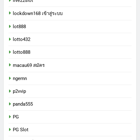
live22slot
lockdown168 เข้าสู่ระบบ
lot888
lotto432
lotto888
macau69 สมัคร
ngernn
p2vvip
panda555
PG
PG Slot