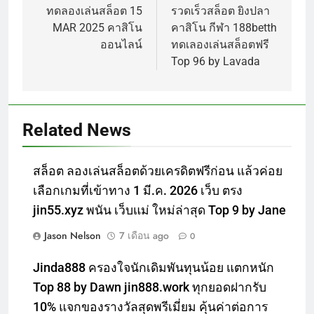
ทดลองเล่นสล็อต 15
รวดเร็วสล็อต ยิงปลา
MAR 2025 คาสิโน
คาสิโน กีฬา 188betth
ออนไลน์
ทดเลองเล่นสล็อตฟรี
Top 96 by Lavada
Related News
สล็อต ลองเล่นสล็อตด้วยเครดิตฟรีก่อน แล้วค่อย
เลือกเกมที่เข้าทาง 1 มี.ค. 2026 เว็บ ตรง
jin55.xyz พนัน เว็บแม่ ใหม่ล่าสุด Top 9 by Jane
Jason Nelson
7 เดือน ago
0
Jinda888 ครองใจนักเดิมพันทุนน้อย แตกหนัก
Top 88 by Dawn jin888.work ทุกยอดฝากรับ
10% แจกของรางวัลสุดพรีเมี่ยม คุ้นค่าต่อการ