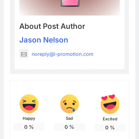
About Post Author
Jason Nelson
noreply@l-promotion.com
Happy
Sad
Excited
0
%
0
%
0
%