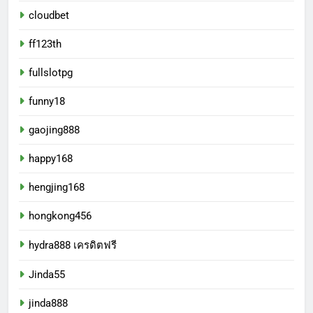
cloudbet
ff123th
fullslotpg
funny18
gaojing888
happy168
hengjing168
hongkong456
hydra888 เครดิตฟรี
Jinda55
jinda888