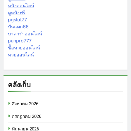
หนังออนไลน์
ดูหนังฟรี
pgslot77
ปั่นแตก66
บาคาร่าออนไลน์
punpro777
ซื้อหวยออนไลน์
หวยออนไลน์
คลังเก็บ
สิงหาคม 2026
กรกฎาคม 2026
มิถุนายน 2026