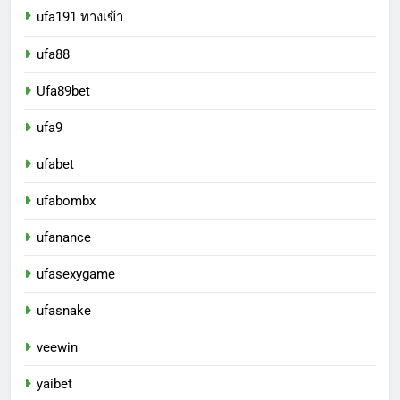
ufa191 ทางเข้า
ufa88
Ufa89bet
ufa9
ufabet
ufabombx
ufanance
ufasexygame
ufasnake
veewin
yaibet