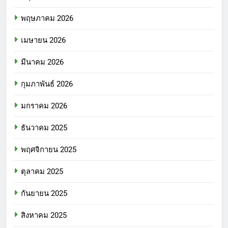
พฤษภาคม 2026
เมษายน 2026
มีนาคม 2026
กุมภาพันธ์ 2026
มกราคม 2026
ธันวาคม 2025
พฤศจิกายน 2025
ตุลาคม 2025
กันยายน 2025
สิงหาคม 2025