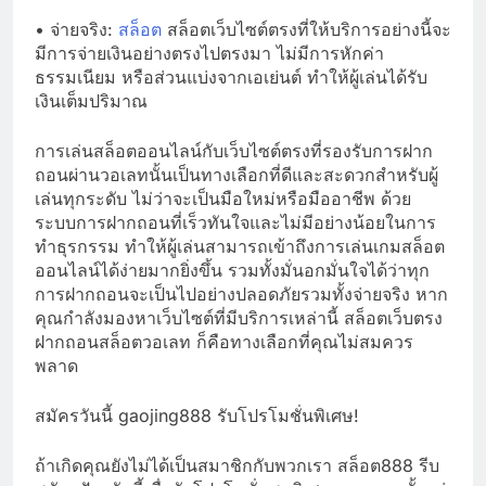
• จ่ายจริง:
สล็อต
สล็อตเว็บไซต์ตรงที่ให้บริการอย่างนี้จะ
มีการจ่ายเงินอย่างตรงไปตรงมา ไม่มีการหักค่า
ธรรมเนียม หรือส่วนแบ่งจากเอเย่นต์ ทำให้ผู้เล่นได้รับ
เงินเต็มปริมาณ
การเล่นสล็อตออนไลน์กับเว็บไซต์ตรงที่รองรับการฝาก
ถอนผ่านวอเลทนั้นเป็นทางเลือกที่ดีและสะดวกสำหรับผู้
เล่นทุกระดับ ไม่ว่าจะเป็นมือใหม่หรือมืออาชีพ ด้วย
ระบบการฝากถอนที่เร็วทันใจและไม่มีอย่างน้อยในการ
ทำธุรกรรม ทำให้ผู้เล่นสามารถเข้าถึงการเล่นเกมสล็อต
ออนไลน์ได้ง่ายมากยิ่งขึ้น รวมทั้งมั่นอกมั่นใจได้ว่าทุก
การฝากถอนจะเป็นไปอย่างปลอดภัยรวมทั้งจ่ายจริง หาก
คุณกำลังมองหาเว็บไซต์ที่มีบริการเหล่านี้ สล็อตเว็บตรง
ฝากถอนสล็อตวอเลท ก็คือทางเลือกที่คุณไม่สมควร
พลาด
สมัครวันนี้ gaojing888 รับโปรโมชั่นพิเศษ!
ถ้าเกิดคุณยังไม่ได้เป็นสมาชิกกับพวกเรา สล็อต888 รีบ