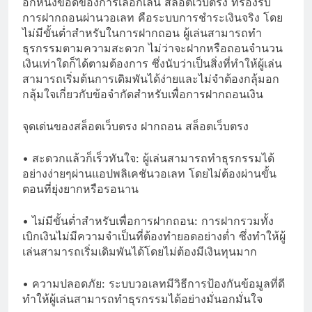
อีกหนึ่งข้อดีของการเลือกเล่น สล็อตเว็บตรง ที่รองรับ
การฝากถอนผ่านวอเลท คือระบบการชำระเงินจริง โดย
ไม่มีขั้นต่ำสำหรับในการฝากถอน ผู้เล่นสามารถทำ
ธุรกรรมตามความสะดวก ไม่ว่าจะฝากหรือถอนจำนวน
เงินเท่าใดก็ได้ตามต้องการ ซึ่งนับว่าเป็นสิ่งที่ทำให้ผู้เล่น
สามารถเริ่มต้นการเดิมพันได้ง่ายและไม่จำต้องกลุ้มอก
กลุ้มใจเกี่ยวกับข้อจำกัดสำหรับเพื่อการฝากถอนเงิน
จุดเด่นของสล็อตเว็บตรง ฝากถอน สล็อตเว็บตรง
• สะดวกแล้วก็เร็วทันใจ: ผู้เล่นสามารถทำธุรกรรมได้
อย่างง่ายๆผ่านแอปพลิเคชันวอเลท โดยไม่ต้องผ่านขั้น
ตอนที่ยุ่งยากหรือรอนาน
• ไม่มีขั้นต่ำสำหรับเพื่อการฝากถอน: การฝากรวมทั้ง
เบิกเงินไม่มีความจำเป็นที่ต้องทำยอดอย่างต่ำ ซึ่งทำให้ผู้
เล่นสามารถเริ่มเดิมพันได้โดยไม่ต้องมีเงินทุนมาก
• ความปลอดภัย: ระบบวอเลทมีวิธีการป้องกันข้อมูลที่ดี
ทำให้ผู้เล่นสามารถทำธุรกรรมได้อย่างมั่นอกมั่นใจ