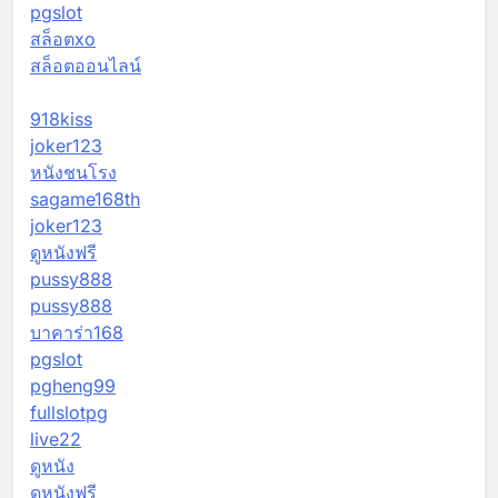
pgslot
สล็อตxo
สล็อตออนไลน์
918kiss
joker123
หนังชนโรง
sagame168th
joker123
ดูหนังฟรี
pussy888
pussy888
บาคาร่า168
pgslot
pgheng99
fullslotpg
live22
ดูหนัง
ดูหนังฟรี