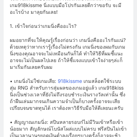
เกม918kissme นิ่งแบบมือโปรกันเลยดีกว่าขอรับ จะมี
อะไรบ้าง มาลุยกันเลย!
1. เข้าใจก่อนว่าเกมนิ่งคืออะไร?
ผมอยากที่จะให้คุณรู้เรื่องก่อนว่า เกมนิ่งคืออะไรกันแน่?
ด้วยเหตุว่าหากเรารู้เรื่องไม่ตรงกัน เกมนิ่งของผมกับเกม
นิ่งของคุณอาจจะไม่เหมือนกันก็ได้ ทำให้วิธีที่ผมชี้แนะ
อาจจะไม่เป็นผลไปเลย ถ้าให้ชี้แจงแบบเข้าใจง่ายๆล่ะก็
มาเริ่มกันเลยครับผม
• เกมนิ่งไม่ใช่เกมเสีย:
918kissme
เกมสล็อตใช้ระบบ
สุ่ม RNG สำหรับการสุ่มผลของเกมอยู่แล้ว เกม918kiss
นิ่งเป็นช่วงเวลาที่ยังไม่ถึงรอบชำระเงินรางวัลเท่านั้น ซึ่ง
ถ้าฝืนเล่นมากจนเกินความจำเป็นก็บางครั้งอาจจะเสีย
เปรียบจนขาดทุนได้ เราต้องหาวิธีรับมือให้ดีเลยนะครับ
• สัญญาณเกมนิ่ง: สปินหลายรอบก๋ไม่มีวินเข้าหรือเข้า
น้อยมาก สัญลักษณ์โบนัสโผล่แบบไม่ครบ ฟรีสปินไม่เข้า
เป็นเวลานานๆยอดเงินต่ำลงเรื่อยๆบางครั้งก็อาจจะช้า