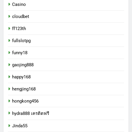
Casino
cloudbet
ff123th
fullslotpg
funny18
gaojing888
happy168
hengjing168
hongkong456
hydra888 เครดิตฟรี
Jinda55