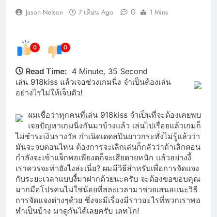
0
Jason Nelson
7 เดือน Ago
1 Mins
ี Ago
0
0
Read Time:
4 Minute, 35 Second
เล่น 918kiss แล้วเจอช่วงเกมนิ่ง จำเป็นต้องเล่น
อย่างไรไม่ให้เจ็บตัว!
ผมเชื่อว่าทุกคนที่เล่น 918kiss จำเป็นที่จะต้องเคยพบ
เจอปัญหาเกมนิ่งกันมาบ้างแล้ว เล่นไปเรื่อยแล้วเกมก็
ไม่ชำระเงินรางวัล กำเนิดเดดสปินยาวกระทั่งไม่รู้แล้วว่า
มันจะจบตอนไหน ต้องการจะเลิกเล่นก็กลัวว่าถ้าเลิกตอน
กำลังจะเข้าแจ็กพอเพียงตก็จะเสียดายหนัก แล้วอย่างงี้
เราควรจะทำยังไงล่ะเนี่ย? ผมมีวิธีสำหรับเพื่อการจัดแจง
กับระยะเวลาแบบงี้มาฝากด้วยนะครับ จะต้องขอขอบคุณ
มากมือโปรคนไม่ใช่น้อยที่สละเวลามาช่วยเสนอแนะวิธี
การจัดแจงต่างๆด้วย ซึ่งจะมีเรื่องมีราวอะไรที่พวกเราพอ
ทำเป็นบ้าง มาดูกันได้เลยครับ เลทโก!