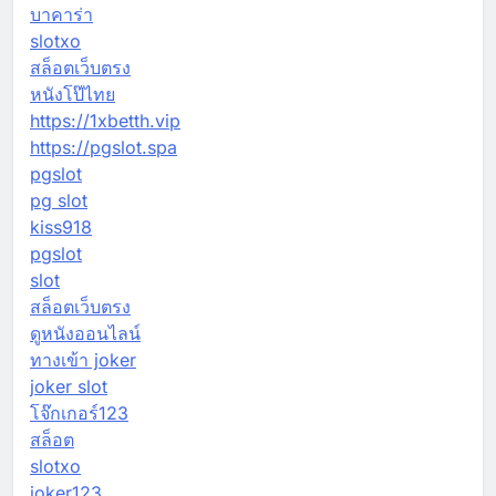
บาคาร่า
slotxo
สล็อตเว็บตรง
หนังโป๊ไทย
https://1xbetth.vip
https://pgslot.spa
pgslot
pg slot
kiss918
pgslot
slot
สล็อตเว็บตรง
ดูหนังออนไลน์
ทางเข้า joker
joker slot
โจ๊กเกอร์123
สล็อต
slotxo
joker123