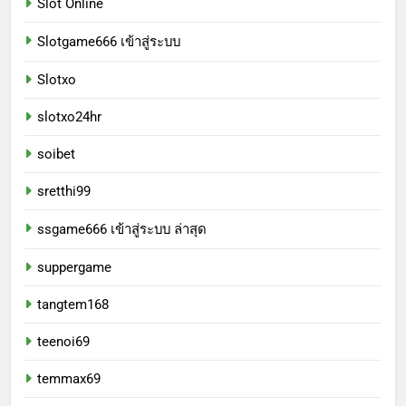
Slot Online
Slotgame666 เข้าสู่ระบบ
Slotxo
slotxo24hr
soibet
sretthi99
ssgame666 เข้าสู่ระบบ ล่าสุด
suppergame
tangtem168
teenoi69
temmax69