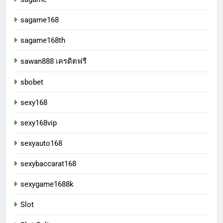
sagame168
sagame168th
sawan888 เครดิตฟรี
sbobet
sexy168
sexy168vip
sexyauto168
sexybaccarat168
sexygame1688k
Slot