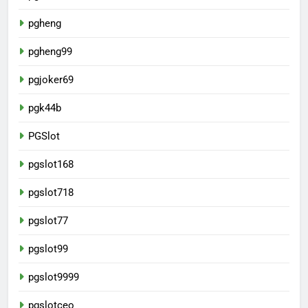
pgheng
pgheng99
pgjoker69
pgk44b
PGSlot
pgslot168
pgslot718
pgslot77
pgslot99
pgslot9999
pgslotceo