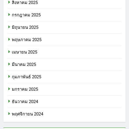
สิงหาคม 2025
กรกฎาคม 2025
มิถุนายน 2025
พฤษภาคม 2025
เมษายน 2025
มีนาคม 2025
กุมภาพันธ์ 2025
มกราคม 2025
ธันวาคม 2024
พฤศจิกายน 2024