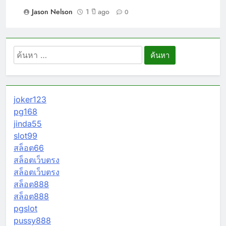
Jason Nelson
1 ปี ago
0
ค้นหา
สำหรับ:
joker123
pg168
jinda55
slot99
สล็อต66
สล็อตเว็บตรง
สล็อตเว็บตรง
สล็อต888
สล็อต888
pgslot
pussy888