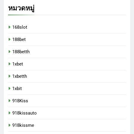
หมวดหมู่
168slot
188bet
188betth
1xbet
1xbetth
1xbit
918Kiss
918kissauto
918kissme