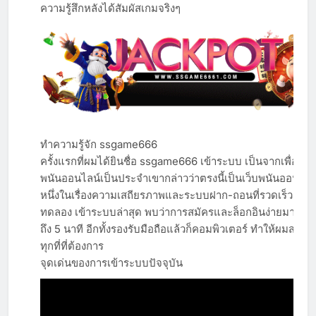
ความรู้สึกหลังได้สัมผัสเกมจริงๆ
ทำความรู้จัก ssgame666
ครั้งแรกที่ผมได้ยินชื่อ ssgame666 เข้าระบบ เป็นจากเพื่อนที่
พนันออนไลน์เป็นประจำเขากล่าวว่าตรงนี้เป็นเว็บพนันออนไลน์อ
หนึ่งในเรื่องความเสถียรภาพและระบบฝาก-ถอนที่รวดเร็ว หลัง
ทดลอง เข้าระบบล่าสุด พบว่าการสมัครและล็อกอินง่ายมาก ใช้
ถึง 5 นาที อีกทั้งรองรับมือถือแล้วก็คอมพิวเตอร์ ทำให้ผมสามา
ทุกที่ที่ต้องการ
จุดเด่นของการเข้าระบบปัจจุบัน