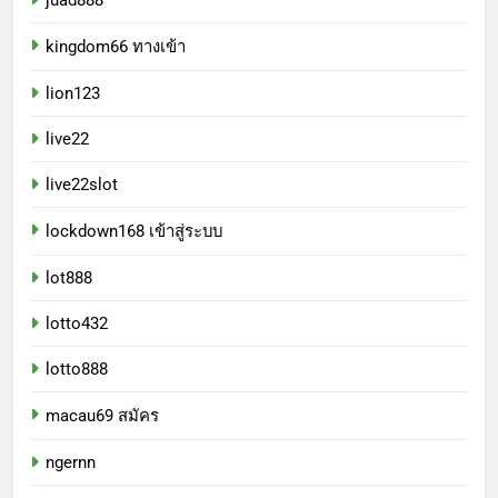
kingdom66 ทางเข้า
lion123
live22
live22slot
lockdown168 เข้าสู่ระบบ
lot888
lotto432
lotto888
macau69 สมัคร
ngernn