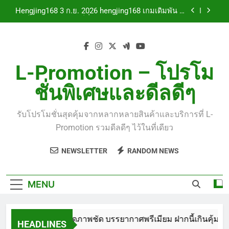
Skip
รวดเร็ว ยูสเดียว เล่นได้ทุกเกม เครดิตฟรี แจก เครดิต
เว็บใหญ่ jinda888 เว็บไซต์แจกหนัก สล็อตออนไลน์มา
ฟรี เยอะที่สุด Top 95 by Chanel hengjing168d.com
to
แรง รวมเกมยอดนิยม พร้อมเคล็ดลับก่อนเริ่มเล่น
ทดลองเล่น Top 75 by Willie Jin888.asia 8 ก.ค. 69
content
สล็อตเว็บตรง เวปไซต์แจกหนัก สล็อตแตกง่าย มีจริง
พนันออนไลน์
ไหม? เจาะลึกระบบเกม ฟีเจอร์ และปัจจัยที่เกี่ยวข้อง
คาสิโน เว็บแม่ ทดลองเล่น Top 9 by Gilberto
สล็อตเว็บตรง เกมสดภาพชัด บรรยากาศพรีเมียม ฝาก
jin888.asia 26 ก.ย. 2569
นี้เกินคุ้มรับทุนฟรี 100 สายทุนน้อย สมัครด่วน คัดมา
L-Promotion – โปรโม
แล้ว เล่นได้ทุกเกม tangtem168 เข้าให้ทัน ก่อนรางวัล
Hengjing168 3 ก.ย. 2026 hengjing168 เกมเดิมพัน ที่
หลุดมือ Top 87 by Vallie tangtem168e.com 15
ชั่นพิเศษและดีลดีๆ
สร้างความบันเทิง ดีที่สุด Cash back 10% ฝาก-ถอน
กรกฎาคม 2026
รวดเร็ว ยูสเดียว เล่นได้ทุกเกม เครดิตฟรี แจก เครดิต
เว็บใหญ่ jinda888 เว็บไซต์แจกหนัก สล็อตออนไลน์มา
ฟรี เยอะที่สุด Top 95 by Chanel hengjing168d.com
แรง รวมเกมยอดนิยม พร้อมเคล็ดลับก่อนเริ่มเล่น
รับโปรโมชั่นสุดคุ้มจากหลากหลายสินค้าและบริการที่ L-
ทดลองเล่น Top 75 by Willie Jin888.asia 8 ก.ค. 69
สล็อตเว็บตรง เวปไซต์แจกหนัก สล็อตแตกง่าย มีจริง
พนันออนไลน์
Promotion รวมดีลดีๆ ไว้ในที่เดียว
ไหม? เจาะลึกระบบเกม ฟีเจอร์ และปัจจัยที่เกี่ยวข้อง
คาสิโน เว็บแม่ ทดลองเล่น Top 9 by Gilberto
jin888.asia 26 ก.ย. 2569
NEWSLETTER
RANDOM NEWS
MENU
อตเว็บตรง เกมสดภาพชัด บรรยากาศพรีเมียม ฝากนี้เกินคุ้มรับทุนฟ
HEADLINES