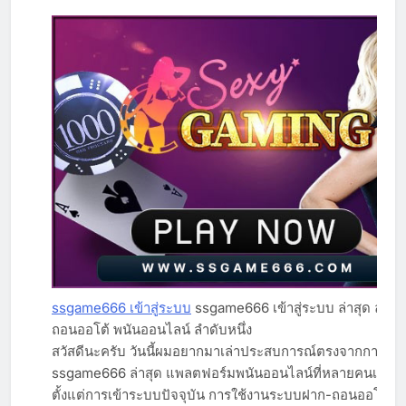
ssgame666 เข้าสู่ระบบ
ssgame666 เข้าสู่ระบบ ล่าสุด ล่าสุ
ถอนออโต้ พนันออนไลน์ ลำดับหนึ่ง
สวัสดีนะครับ วันนี้ผมอยากมาเล่าประสบการณ์ตรงจากการเล่
ssgame666 ล่าสุด แพลตฟอร์มพนันออนไลน์ที่หลายคนเอ๋ยถึง
ตั้งแต่การเข้าระบบปัจจุบัน การใช้งานระบบฝาก-ถอนออโต้ ไ