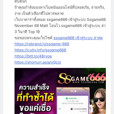
ดับต้นๆ
ถ้าคุณกำลังมองหาเว็บพนันออนไลน์ที่ปลอดภัย, จ่ายจริง, แล้วก
ง่าย เป็นตัวเลือกที่ไม่ควรพลาด
เว็บบาคาร่าทั้งหมด ssgame666 เข้าสู่ระบบ Ssgame666 10
November 68 Matt โอนไว ssgame666 เข้าสู่ระบบ ล่าสุด
3 วินาที Top 19
ขอขอบพระคุณเว็ปไซต์
ssgame666 เข้าสู่ระบบ ล่าสุด
https://rebrand.ly/ssgame-666
https://cutly.info/ssgame666
https://bitt.to/48ryoe
https://shorturl.asia/vQLtx