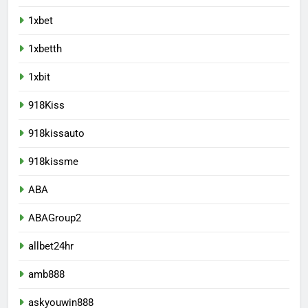
1xbet
1xbetth
1xbit
918Kiss
918kissauto
918kissme
ABA
ABAGroup2
allbet24hr
amb888
askyouwin888