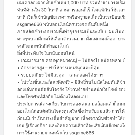
ผมเคยลองฝากเงินเข้าเล่น 1,000 บาท รวมทั้งสามารถเริ่มเดิมพ
ทันทีด้านใน 30 วินาที ส่วนการถอนก็เร็วไม่แพ้กัน ใช้เวลาเพียงไ
นาที เงินก็เข้าบัญชีธนาคารหรือทรูวอลเล็ตเป็นระเบียบเรียบร้
ssgame666 พนันออนไลน์ครบวงจร อันดับหนึ่ง
ภายหลังเข้าระบบรวมทั้งทำธุรกรรมเป็นระเบียบ ผมเริ่มทดสอ
ต่างๆพบว่ามีเกมให้เลือกจำนวนมาก ตั้งแต่เกมสล็อต, บาคาร่า
จนถึงเกมพนันกีฬาออนไลน์
สิ่งที่ประทับใจในพนันออนไลน์
• เกมมากมาย ครบทุกหมวดหมู่ – ไม่ต้องไปสมัครหลายเว็บ
• อัตราจ่ายสูง – ทำให้การเล่นสนุกและก็คุ้ม
• ระบบเสถียร ไม่มีสะดุด – เล่นตลอดได้ยาวๆ
• โปรโมชั่นและก็เครดิตฟรี – มีสิทธิ์รับโบนัสโดยทันทีข้างหลั
ลองเล่นก่อนตัดสินใจจริง ใช้งานง่ายผ่านหน้าเว็บไซต์ รองรับทั
และโทรศัพท์มือถือ ไม่ต้องโหลดแอป
ประสบการณ์ตรงเกี่ยวกับการลองเล่นเกมสล็อตแล้วก็เกมคาสิ
ออนไลน์ก่อนตัดสินใจลงทุนจริง ซึ่งสำหรับผมแล้ว การได้ทดส
ก่อนนับว่าเป็นประเด็นสำคัญมาก เนื่องจากมันช่วยทำให้เรารู้
เกม รู้เรื่องกติกา และก็ลดความเสี่ยงที่จะเสียเงินเสียทองโดยไม
การใช้งานง่ายผ่านหน้าเว็บ ssgame666