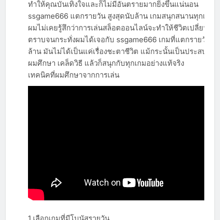
ทำให้คุณบันเทิงใจและก็ไม่มีอันตรายมากยิ่งขึ้นแน่นอน
ssgame666 แตกรายวัน สูงสุดนับล้าน เกมสนุกสนานทุกเกม
ผมไม่เคยรู้สึกว่าการเล่นสล็อตออนไลน์จะทำให้ชีวิตเปลี่ยนไป
ตราบจนกระทั่งผมได้เจอกับ ssgame666 เกมที่แตกรายวัน สูง
ล้าน มันไม่ได้เป็นแค่เรื่องชะตาชีวิต แม้กระนั้นเป็นประสบการณ
ผมศึกษา เคล็ดวิธี แล้วก็สนุกกับทุกเกมอย่างแท้จริง
เทคนิคที่ผมศึกษาจากการเล่น
1.เลือกเกมที่มีโบนัสรายวัน