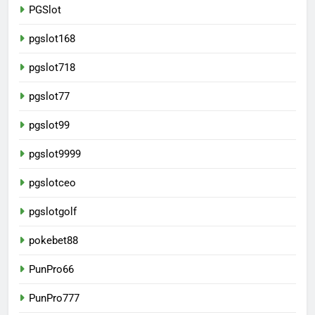
PGSlot
pgslot168
pgslot718
pgslot77
pgslot99
pgslot9999
pgslotceo
pgslotgolf
pokebet88
PunPro66
PunPro777