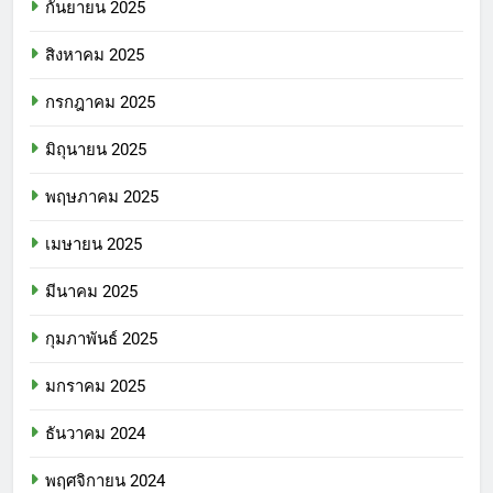
กันยายน 2025
สิงหาคม 2025
กรกฎาคม 2025
มิถุนายน 2025
พฤษภาคม 2025
เมษายน 2025
มีนาคม 2025
กุมภาพันธ์ 2025
มกราคม 2025
ธันวาคม 2024
พฤศจิกายน 2024