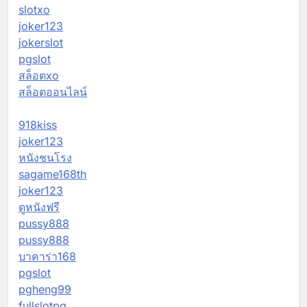
slotxo
joker123
jokerslot
pgslot
สล็อตxo
สล็อตออนไลน์
918kiss
joker123
หนังชนโรง
sagame168th
joker123
ดูหนังฟรี
pussy888
pussy888
บาคาร่า168
pgslot
pgheng99
fullslotpg