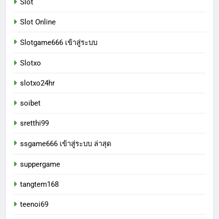
Slot
Slot Online
Slotgame666 เข้าสู่ระบบ
Slotxo
slotxo24hr
soibet
sretthi99
ssgame666 เข้าสู่ระบบ ล่าสุด
suppergame
tangtem168
teenoi69