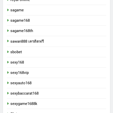
sagame
sagame168
sagame168th
sawan888 เครดิตฟรี
sbobet
sexy168
sexy168vip
sexyauto168
sexybaccarat168
sexygame1688k