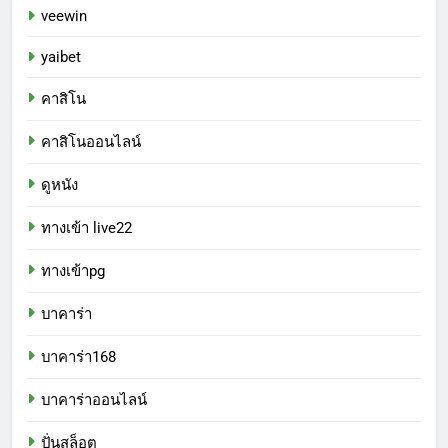
veewin
yaibet
คาสิโน
คาสิโนออนไลน์
ดูหนัง
ทางเข้า live22
ทางเข้าpg
บาคาร่า
บาคาร่า168
บาคาร่าออนไลน์
ปั่นสล็อต