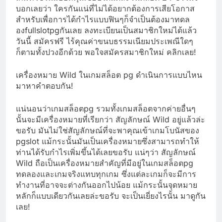
บอกเลยว่า ใครกันแน่ที่ไม่ได้อยากต้องการเสียโอกาส
สำหรับเพื่อการได้กำไรแบบฟินๆก็จำเป็นต้องมาทดล
องfullslotpgกันเลย ลงทะเบียนเป็นสมาชิกใหม่ได้แล้ว
วันนี้ สมัครฟรี ไร้คุณค่าขนบธรรมเนียมประเพณีใดๆ
ก็ตามทั้งปวงอีกด้วย พอใจสมัครสมาชิกใหม่ คลิกเลย!
เครื่องหมาย Wild ในเกมสล็อต pg ดำเนินการแบบไหน
มาหาคำตอบกัน!
แน่นอนว่าเกมสล็อตpg รวมทั้งเกมสล็อตจากค่ายอื่นๆ
นั้นจะมีเครื่องหมายที่เรียกว่า สัญลักษณ์ Wild อยู่แล้วล่ะ
ขอรับ มันไม่ใช่สัญลักษณ์ที่จะพาคุณเข้าเกมโบนัสของ
pgslot แม้กระนั้นมันเป็นเครื่องหมายซึ่งสามารถทำให้
ท่านได้รับกำไรเพิ่มขึ้นได้เลยขอรับ แน่ๆว่า สัญลักษณ์
Wild ถือเป็นเครื่องหมายสำคัญที่มีอยู่ในเกมสล็อตpg
ทดลองและเกมจริงแทบทุกเกม ซึ่งแต่ละเกมก็จะมีการ
ทำงานที่อาจจะต่างกันออกไปน้อย แม้กระนั้นจุดหมาย
หลักก็แบบเดียวกันเลยล่ะขอรับ จะเป็นเยี่ยงไรนั้น มาดูกัน
เลย!