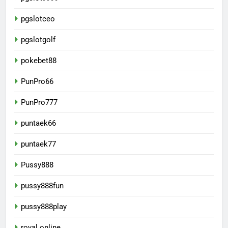
pgslotceo
pgslotgolf
pokebet88
PunPro66
PunPro777
puntaek66
puntaek77
Pussy888
pussy888fun
pussy888play
royal online