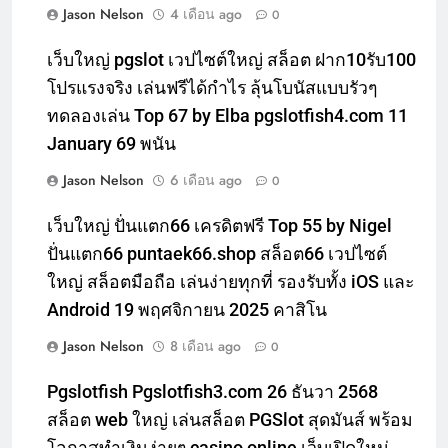
Jason Nelson
4 เดือน ago
0
เว็บใหญ่ pgslot เวปไซต์ใหญ่ สล็อต ฝาก10รับ100
โปรแรงจริง เล่นฟรีได้กำไร ลุ้นโบนัสแบบรัวๆ
ทดลองเล่น Top 67 by Elba pgslotfish4.com 11
January 69 พนัน
Jason Nelson
6 เดือน ago
0
เว็บใหญ่ ปั่นแตก66 เครดิตฟรี Top 55 by Nigel
ปั่นแตก66 puntaek66.shop สล็อต66 เวปไซต์
ใหญ่ สล็อตมือถือ เล่นง่ายทุกที่ รองรับทั้ง iOS และ
Android 19 พฤศจิกายน 2025 คาสิโน
Jason Nelson
8 เดือน ago
0
Pgslotfish Pgslotfish3.com 26 ธันวา 2568
สล็อต web ใหญ่ เล่นสล็อต PGSlot สุดมันส์ พร้อม
โอกาสทำเงินง่ายๆ casino online เว็บเปิดใหม่