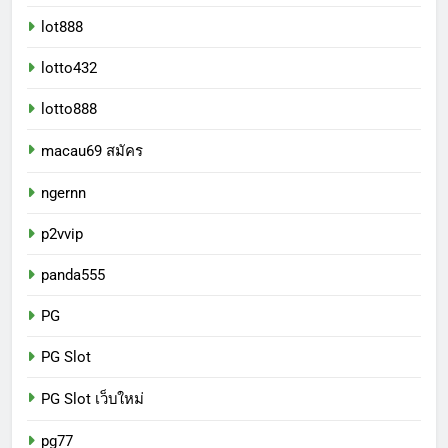
lot888
lotto432
lotto888
macau69 สมัคร
ngernn
p2vvip
panda555
PG
PG Slot
PG Slot เว็บใหม่
pg77