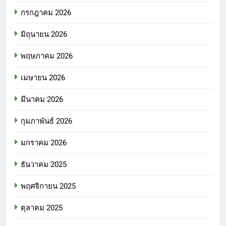
กรกฎาคม 2026
มิถุนายน 2026
พฤษภาคม 2026
เมษายน 2026
มีนาคม 2026
กุมภาพันธ์ 2026
มกราคม 2026
ธันวาคม 2025
พฤศจิกายน 2025
ตุลาคม 2025