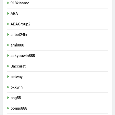
918kissme
ABA
ABAGroup2
allbet24hr
amb888
askyouwin888
Baccarat
betway
bkkwin
bng55
bonus888