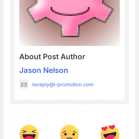
About Post Author
Jason Nelson
noreply@l-promotion.com