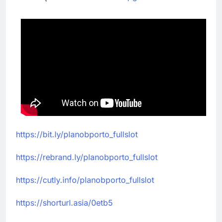
https://bit.ly/planobporto_fullslot
https://rebrand.ly/planobporto_fullslot
https://cutly.info/planobporto_fullslot
https://shorturl.asia/0etb5