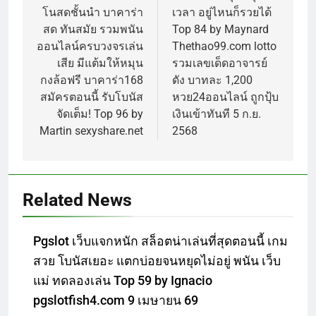
โนสดชั้นนำ บาคาร่า
เวลา อยู่ไหนก็รวยได้
สด ทันสมัย รวมพนัน
Top 84 by Maynard
ออนไลน์ครบวงจรเล่น
Thethao99.com lotto
เสีย มีแต้มให้หมุน
รวมเลขเด็ดอาจารย์
กงล้อฟรี บาคาร่า168
ดัง บาทละ 1,200
สมัครตอนนี้ รับโบนัส
หวย24ออนไลน์ ถูกปุ้บ
จัดเต็ม! Top 96 by
เงินเข้าทันที 5 ก.ย.
Martin sexyshare.net
2568
Related News
Pgslot เว็บแจกหนัก สล็อตน่าเล่นที่สุดตอนนี้ เกม
สวย โบนัสเยอะ แตกบ่อยจนหยุดไม่อยู่ พนัน เว็บ
แม่ ทดลองเล่น Top 59 by Ignacio
pgslotfish4.com 9 เมษายน 69