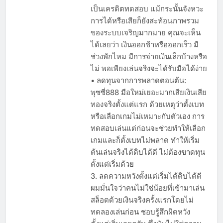
เป็นเครดิตทดสอบ แม้กระนั้นจังหวะ
การได้หรือเสียก็ยังสะท้อนภาพรวม
ของระบบเจริญมากมาย คุณจะเห็น
ได้เลยว่า เงินออกช้าหรือออกเร็ว มี
ช่วงพักไหม มีการจ่ายเงินเล็กบ้างหรือ
ไม่ พอเพียงเล่นจริงจะได้รับมือได้ง่าย
• ลดทุนจากการพลาดตอนต้น:
พุซซี่888 มือใหม่เยอะมากเสียเงินเสีย
ทองจริงตั้งแต่แรก ด้วยเหตุว่าตั้งเบท
หรือเลือกเกมไม่เหมาะกับตัวเอง การ
ทดสอบเล่นแต่ก่อนจะช่วยทำให้เลือก
เกมและก็ตั้งเบทไม่พลาด ทำให้เริ่ม
ต้นเล่นจริงได้ดิบได้ดี ไม่ต้องขาดทุน
ตั้งแต่เริ่มด้วย
3. ลดความหวังตั้งแต่เริ่มได้ดิบได้ดี
ผมมั่นใจว่าคนไม่ใช่น้อยที่เข้ามาเล่น
สล็อตด้วยเงินจริงครั้งแรกโดยไม่
ทดลองเล่นก่อน ชอบรู้สึกผิดหวัง