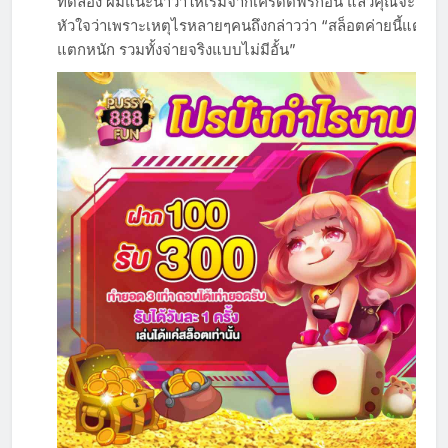
ทดลอง ผมแนะนำว่าให้เริ่มจากเครดิตฟรีก่อน แล้วคุณจะเข้า
หัวใจว่าเพราะเหตุไรหลายๆคนถึงกล่าวว่า “สล็อตค่ายนี้แตกง่
แตกหนัก รวมทั้งจ่ายจริงแบบไม่มีอั้น”