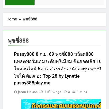
จกของรางวัลสุดพรีเมี่ยม คุ้นค่าต่อการลงทุน สล็อต888 เล่นที่นี่
Home
พุซซี่888
ฟรี 100 โปรน้องใหม่ไฟแรง รับ 500 ดีจนติดหน้า 1 google รวยแน่ ถอนได้สูงสุด 10 ล้าน sawan888 เครดิต
บวงจรเล่นเสีย มีแต้มให้หมุนกงล้อฟรี บาคาร่า168 สมัครตอนนี้ ร
พุซซี่888
Pussy888 8 ก.ย. 69 พุซซี่888 สล็อต888
ครด่วน คัดมาแล้ว เล่นได้ทุกเกม tangtem168 เข้าให้ทัน ก่อนราง
แพลตฟอร์มเกมระดับพรีเมียม คืนยอดเสีย 10% ค
โนออนไลน์ 5ดาว สวรรค์ของนักลงทุน พุซซี่888
PUSSY888PLAY
จกของรางวัลสุดพรีเมี่ยม คุ้นค่าต่อการลงทุน สล็อต888 เล่นที่นี่
ไม่ได้ ต้องลอง Top 28 by Lynette
pussy888play.me
ฟรี 100 โปรน้องใหม่ไฟแรง รับ 500 ดีจนติดหน้า 1 google รวยแน่ ถอนได้สูงสุด 10 ล้าน sawan888 เครดิต
Jason Nelson
1 เดือน ago
0
1 mins
บวงจรเล่นเสีย มีแต้มให้หมุนกงล้อฟรี บาคาร่า168 สมัครตอนนี้ ร