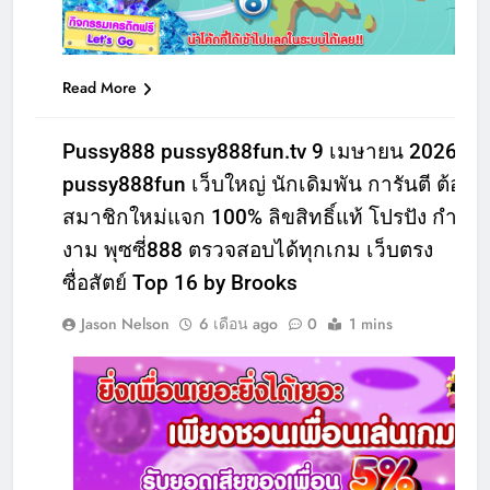
Read More
Pussy888 pussy888fun.tv 9 เมษายน 2026
pussy888fun เว็บใหญ่ นักเดิมพัน การันตี ต้อนร
สมาชิกใหม่แจก 100% ลิขสิทธิ์แท้ โปรปัง กำไร
PUSSY888
งาม พุซซี่888 ตรวจสอบได้ทุกเกม เว็บตรง
ซื่อสัตย์ Top 16 by Brooks
Jason Nelson
6 เดือน ago
0
1 mins