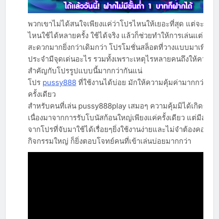
พวกเขาไม่ได้สนใจเพียงแค่ว่าโปรไหนให้เยอะที่สุด แต่จะดูว่
ไหนใช้ได้หลายครั้ง ใช้ได้จริง แล้วก็ช่วยทำให้การเล่นแต่ละครั
สะดวกมากยิ่งกว่าเดิมกว่า โปรโมชั่นสล็อตที่วางแบบมาเพื่อผู้เ
ประจำมีจุดเด่นอะไร รวมทั้งเพราะเหตุไรหลายคนถึงให้ความ
สำคัญกับโปรรูปแบบนี้มากกว่ากันแน่
โปร
pussy888
ที่ใช้งานได้บ่อย มักให้ความคุ้มค่ามากกว่าโบน
ครั้งเดียว
สำหรับคนที่เล่น pussy888play เสมอๆ ความคุ้มมิได้เกิดขึ้นได
เนื่องมาจากการรับโบนัสก้อนใหญ่เพียงแค่ครั้งเดียว แต่มีสาเหต
จากโปรที่จับมาใช้ได้เรื่อยๆยิ่งใช้งานง่ายและไม่จำต้องคอยช่ว
กิจกรรมใหญ่ ก็ยิ่งตอบโจทย์คนที่เข้าเล่นบ่อยมากกว่า