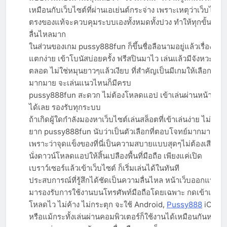
เหมือนกับเว็บไซต์ที่ผ่านเอเย่นต์กระจ่าง เพราะเหตุว่าเว็บไซต์
ตรงของแท้จะควบคุมระบบเองทั้งหมดทั้งปวง ทำให้ทุกขั้นตอน
ลื่นไหลมาก
ในส่วนของเกม pussy888fun ก็ขึ้นชื่อลือนามอยู่แล้วเรื่องสล็
แตกง่าย เข้าโบนัสบ่อยครั้ง ฟรีสปินมาไว เล่นแล้วมีจังหวะได้ลุ
ตลอด ไม่ใช่หมุนยาวๆแล้วเงียบ ที่สำคัญเป็นมีเกมให้เลือก
มากมาย จะเล่นแนวไหนก็มีครบ
pussy888fun สะดวก ไม่ต้องโหลดแอป เข้าเล่นผ่านหน้าเว็บ
ได้เลย รองรับทุกระบบ
ถ้าเกิดผู้ใดกำลังมองหาเว็บไซต์เล่นสล็อตที่เข้าเล่นง่าย ไม่ยุ่ง
ยาก pussy888fun นับว่าเป็นตัวเลือกที่ตอบโจทย์มากมาย
เพราะว่าจุดแข็งของที่นี่เป็นความสบายแบบสุดๆไม่ต้องเสียเว
นั่งดาวน์โหลดแอปให้สิ้นเปลืองพื้นที่มือถือ เพียงแค่เปิด
เบราว์เซอร์แล้วเข้าเว็บไซต์ ก็เริ่มเล่นได้ในทันที
ประสบการณ์ที่รู้สึกได้ชัดเป็นความลื่นไหล หน้าเว็บออกแบบ
มารองรับการใช้งานบนโทรศัพท์มือถือโดยเฉพาะ กดเข้าเกมเร
โหลดไว ไม่ค้าง ไม่กระตุก จะใช้ Android,
Pussy888
iOS
หรือแม้กระทั้งเล่นผ่านคอมพิวเตอร์ก็ใช้งานได้เหมือนกันหมด