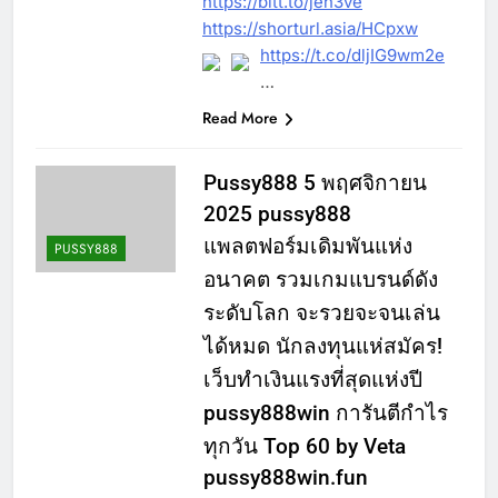
https://bitt.to/jeh3ve
https://shorturl.asia/HCpxw
https://t.co/dljIG9wm2e
…
Read More
Pussy888 5 พฤศจิกายน
2025 pussy888
แพลตฟอร์มเดิมพันแห่ง
PUSSY888
อนาคต รวมเกมแบรนด์ดัง
ระดับโลก จะรวยจะจนเล่น
ได้หมด นักลงทุนแห่สมัคร!
เว็บทำเงินแรงที่สุดแห่งปี
pussy888win การันตีกำไร
ทุกวัน Top 60 by Veta
pussy888win.fun