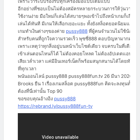
เพราะว่าระบบรองรับทุกเครื่องมือแบบเต็มแบบ
อีกอย่างที่ชอบเป็นไม่ต้องสมัครหลายกระบวนการให้วุ่นวาย เข้
ใช้งานง่าย มือใหม่ก็เล่นได้สบายๆพอเข้าไปถึงหน้าเกมก็เลือก
เล่นได้ทันที มีเกมให้เลือกเยอะแยะ ทั้งยังสล็อตยอดนิยมแล้วก็
เกมทำเงินต่างๆของค่าย
pussy888
ที่ผู้คนจำนวนไม่ใช้น้อยรู้จ
สำหรับคนที่ถูกใจความรวดเร็ว พุซซี่888 ตอบปัญหามากมาย
เพราะเหตุว่าทุกสิ่งอยู่บนหน้าเว็บไซต์เดียว จบครบในที่เดียว จ
เข้าเล่นตอนไหนก็ได้ ไม่ต้องคอยโหลด ไม่ต้องอัปเดตแอปให้
เสียเวล่ำเวลา แค่มีอินเทอร์เน็ตก็พร้อมสนุกสนานได้โดยทันทีท
ที่ทุกเวลา
พนันออนไลน์ pussy888 pussy888fun.tv 26 มีนา 2026
Brooks ยืน 1 เรื่องเกมสล็อต pussy888fun คิดจะลงทุนทั้งที
ต้องที่นี่เท่านั้น Top 90
ขอขอบคุณอ้างอิง
pussy888
https://rebrand.ly/pussy888fun-tv