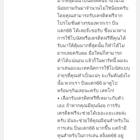
มากที่สุดนั้น เป็นสิ่งที่คนจำนวนไม่
น้อยถามกันมาจำนวนไม่ใช่น้อยครับ
โดยคุณสามารถรับเครดิตฟรีจาก
โปรโมชั่นต่างๆของพวกเรา ปั่น
แตก66 ได้เลยจ๊ะขอรับ ซึ่งแนวทาง
การใช้โบนัสหรือเครดิตฟรีที่คุณได้
รับมาให้คุ้มมากที่สุดนั้น ก็ทำได้ไม่
ยากเลยครับผม มือใหม่ก็สามารถ
ทำได้แน่นอน แล้วก็ในพาร์ทนี้ ผมจะ
มาเสนอแนะเทคนิคการใช้โบนัสแบบ
ง่ายๆที่คุณทำเป็นแน่ๆ จะเริ่มต้นยังไง
นั้น พวกเรา ปั่นแตก66 มาดูไป
พร้อมๆกันเลยนะครับ เลทโก!
• เลือกรับเครดิตฟรีที่เหมาะกับตัว
เอง: ถ้าหากคุณมีทุนน้อย การรับ
เครดิตฟรีจะช่วยได้เยอะแยะเลยล่ะ
ครับ มันจะช่วยให้คุณมีทุนสำหรับใน
การเล่น ปั่นแตก66 มากขึ้น แต่ถ้ามี
ทุนสำหรับในการเล่น สล็อต66 อยู่