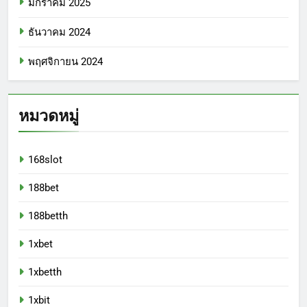
มกราคม 2025
ธันวาคม 2024
พฤศจิกายน 2024
หมวดหมู่
168slot
188bet
188betth
1xbet
1xbetth
1xbit