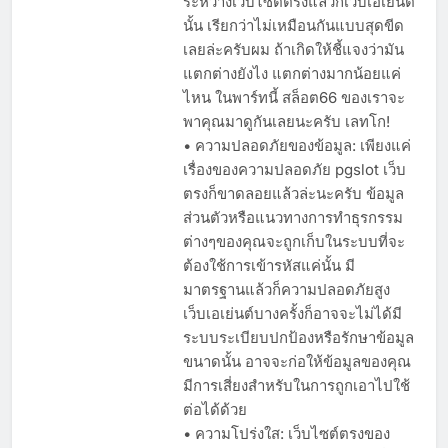
ระหว่างเว็บไซต์ตรงแล้วก็เว็บเอเย่นต์
นั้น เรียกว่าไม่เหมือนกันแบบสุดขีด
เลยล่ะครับผม ถ้าเกิดให้ชี้แจงว่ามัน
แตกต่างยังไง แตกต่างมากน้อยแค่
ไหน ในพาร์ทนี้ สล็อต66 ของเราจะ
พาคุณมาดูกันเลยนะครับ เลทโก!
• ความปลอดภัยของข้อมูล: เพียงแค่
เรื่องของความปลอดภัย pgslot เว็บ
ตรงก็ขาดลอยแล้วล่ะนะครับ ข้อมูล
ส่วนตัวหรือแนวทางการทำธุรกรรม
ต่างๆของคุณจะถูกเก็บในระบบที่จะ
ต้องใช้การเข้ารหัสแค่นั้น มี
มาตรฐานแล้วก็ความปลอดภัยสูง
เว็บเอเย่นต์บางครั้งก็อาจจะไม่ได้มี
ระบบระเบียบปกป้องหรือรักษาข้อมูล
ขนาดนั้น อาจจะก่อให้ข้อมูลของคุณ
มีการเสี่ยงสำหรับในการถูกเอาไปใช้
ต่อได้ด้วย
• ความโปร่งใส: เว็บไซต์ตรงของ