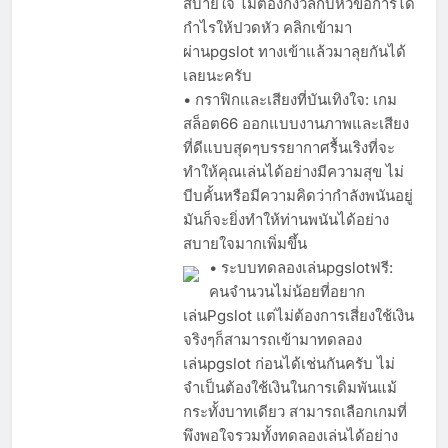
สบายใจ ไม่ต้องกังวลกับหัวข้อการได้
กำไรให้ปวดหัว คลิกเข้ามา
ผ่านpgslot ทางเข้าแล้วมาลุยกันได้
เลยนะครับ
• กราฟิกและเสียงที่บันเทิงใจ: เกม
สล็อต66 ออกแบบงานภาพและเสียง
ที่ดีแบบสุดๆบรรยากาศรื้นเริงที่จะ
ทำให้คุณเล่นได้อย่างมีความสุข ไม่
บีบคั้นหรือมีความคิดว่ากำลังพนันอยู่
มันก็จะยิ่งทำให้ท่านพนันได้อย่าง
สบายใจมากเพิ่มขึ้น
• ระบบทดลองเล่นpgslotฟรี:
คนจำนวนไม่น้อยที่อยาก
เล่นPgslot แต่ไม่ต้องการเสี่ยงใช้เงิน
จริงๆก็สามารถเข้ามาทดลอง
เล่นpgslot ก่อนได้เช่นกันครับ ไม่
จำเป็นต้องใช้เงินในการเดิมพันแม้
กระทั้งบาทเดียว สามารถเลือกเกมที่
พึงพอใจรวมทั้งทดลองเล่นได้อย่าง