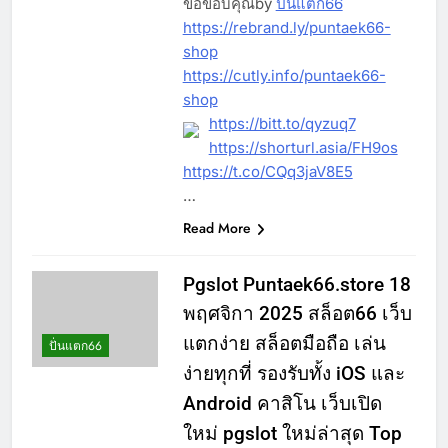
ขอขอบคุณby
ปั่นแตก66
https://rebrand.ly/puntaek66-
shop
https://cutly.info/puntaek66-
shop
https://bitt.to/qyzuq7
https://shorturl.asia/FH9os
https://t.co/CQq3jaV8E5
…
Read More
Pgslot Puntaek66.store 18
พฤศจิกา 2025 สล็อต66 เว็บ
แตกง่าย สล็อตมือถือ เล่น
ปั่นแตก66
ง่ายทุกที่ รองรับทั้ง iOS และ
Android คาสิโน เว็บเปิด
ใหม่ pgslot ใหม่ล่าสุด Top