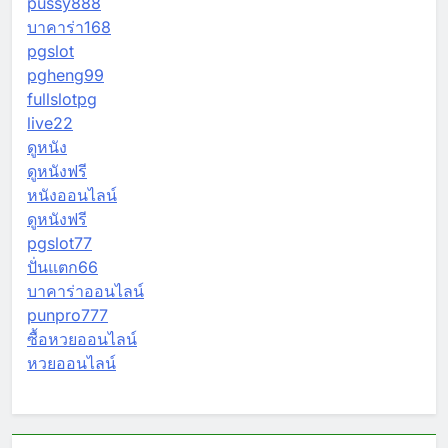
pussy888
บาคาร่า168
pgslot
pgheng99
fullslotpg
live22
ดูหนัง
ดูหนังฟรี
หนังออนไลน์
ดูหนังฟรี
pgslot77
ปั่นแตก66
บาคาร่าออนไลน์
punpro777
ซื้อหวยออนไลน์
หวยออนไลน์