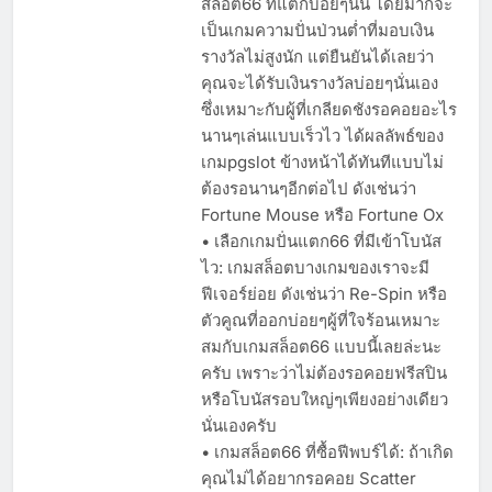
สล็อต66 ที่แตกบ่อยๆนั้น โดยมากจะ
เป็นเกมความปั่นป่วนต่ำที่มอบเงิน
รางวัลไม่สูงนัก แต่ยืนยันได้เลยว่า
คุณจะได้รับเงินรางวัลบ่อยๆนั่นเอง
ซึ่งเหมาะกับผู้ที่เกลียดชังรอคอยอะไร
นานๆเล่นแบบเร็วไว ได้ผลลัพธ์ของ
เกมpgslot ข้างหน้าได้ทันทีแบบไม่
ต้องรอนานๆอีกต่อไป ดังเช่นว่า
Fortune Mouse หรือ Fortune Ox
• เลือกเกมปั่นแตก66 ที่มีเข้าโบนัส
ไว: เกมสล็อตบางเกมของเราจะมี
ฟีเจอร์ย่อย ดังเช่นว่า Re-Spin หรือ
ตัวคูณที่ออกบ่อยๆผู้ที่ใจร้อนเหมาะ
สมกับเกมสล็อต66 แบบนี้เลยล่ะนะ
ครับ เพราะว่าไม่ต้องรอคอยฟรีสปิน
หรือโบนัสรอบใหญ่ๆเพียงอย่างเดียว
นั่นเองครับ
• เกมสล็อต66 ที่ซื้อฟีพบร์ได้: ถ้าเกิด
คุณไม่ได้อยากรอคอย Scatter