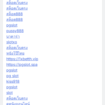
สล็อตเว็บตรง
สล็อตเว็บตรง
สล็อต888
สล็อต888
pgslot
pussy888
บาคาร่า
slotxo
สล็อตเว็บตรง
หนังโป๊ไทย
https://1xbetth.vip
https://pgslot.spa
pgslot
pg slot
kiss918
pgslot
slot
สล็อตเว็บตรง
ดูหนังออนไลน์