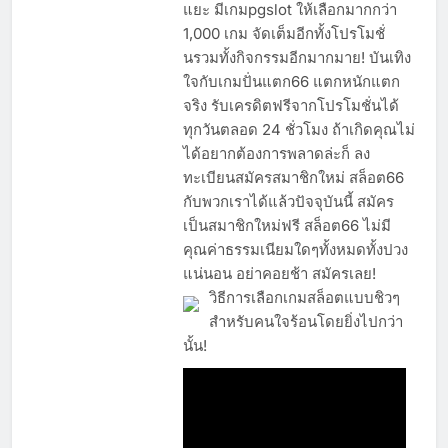
แยะ มีเกมpgslot ให้เลือกมากกว่า
1,000 เกม จัดเต็มอีกทั้งโปรโมชั่
นรวมทั้งกิจกรรมอีกมากมาย! บันเทิง
ใจกับเกมปั่นแตก66 แตกหนักแตก
จริง รับเครดิตฟรีจากโปรโมชั่นได้
ทุกวันตลอด 24 ชั่วโมง ถ้าเกิดคุณไม่
ได้อยากต้องการพลาดล่ะก็ ลง
ทะเบียนสมัครสมาชิกใหม่ สล็อต66
กับพวกเราได้แล้วปัจจุบันนี้ สมัคร
เป็นสมาชิกใหม่ฟรี สล็อต66 ไม่มี
คุณค่าธรรมเนียมใดๆทั้งหมดทั้งปวง
แน่นอน อย่าคอยช้า สมัครเลย!
วิธีการเลือกเกมสล็อตแบบชิวๆ
สำหรับคนใจร้อนโดยยิ่งไปกว่า
นั้น!