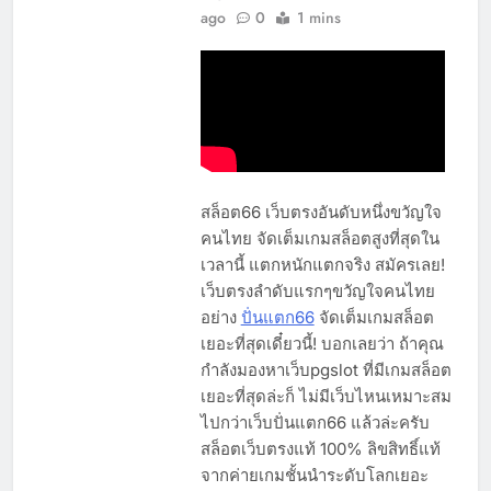
ago
0
1 mins
Ago
สล็อต66 เว็บตรงอันดับหนึ่งขวัญใจ
คนไทย จัดเต็มเกมสล็อตสูงที่สุดใน
เวลานี้ แตกหนักแตกจริง สมัครเลย!
เว็บตรงลำดับแรกๆขวัญใจคนไทย
อย่าง
ปั่นแตก66
จัดเต็มเกมสล็อต
เยอะที่สุดเดี๋ยวนี้! บอกเลยว่า ถ้าคุณ
กำลังมองหาเว็บpgslot ที่มีเกมสล็อต
เยอะที่สุดล่ะก็ ไม่มีเว็บไหนเหมาะสม
ไปกว่าเว็บปั่นแตก66 แล้วล่ะครับ
สล็อตเว็บตรงแท้ 100% ลิขสิทธิ์แท้
จากค่ายเกมชั้นนำระดับโลกเยอะ