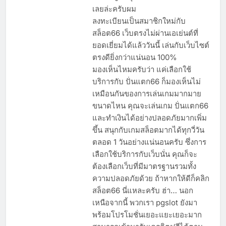
เลยล่ะครับผม
ลงทะเบียนเป็นสมาชิกใหม่กับ
สล็อต66 เว็บตรงไม่ผ่านเอเย่นต์ที่
ยอดเยี่ยมได้แล้ววันนี้ เล่นกับเว็บไซต์
ตรงดียิ่งกว่าแน่นอน 100%
มองเห็นไหมครับว่า แค่เลือกใช้
บริการกับ ปั่นแตก66 ก็มองเห็นไม่
เหมือนกันของการเล่นเกมมากมาย
ขนาดไหน คุณจะเล่นเกม ปั่นแตก66
และทำเงินได้อย่างปลอดภัยมากเพิ่ม
ขึ้น สนุกกับเกมสล็อตมากได้ทุกวี่วัน
ตลอด 1 วันอย่างแน่นอนครับ ซึ่งการ
เลือกใช้บริการกับเว็บนั่น คุณก็จะ
ต้องเลือกเว็บที่มีมาตรฐานรวมทั้ง
ความปลอดภัยด้วย ถ้าหากให้ดีก็คลิก
สล็อต66 นี่แหละครับ ฮ่า… นอก
เหนือจากนี้ พวกเรา pgslot ยังมา
พร้อมโปรโมชั่นเยอะแยะเยอะมาก