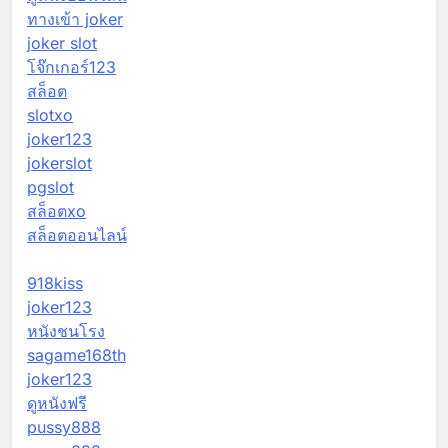
ทางเข้า joker
joker slot
โจ๊กเกอร์123
สล็อต
slotxo
joker123
jokerslot
pgslot
สล็อตxo
สล็อตออนไลน์
918kiss
joker123
หนังชนโรง
sagame168th
joker123
ดูหนังฟรี
pussy888