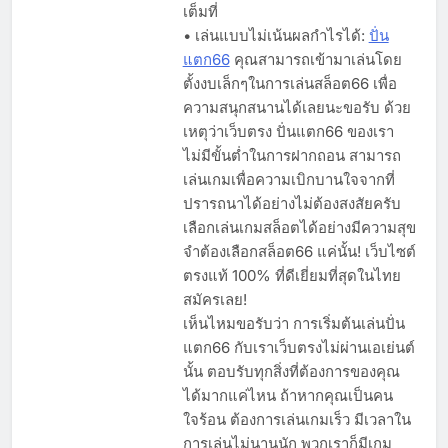
เต็มที่
• เล่นแบบไม่เน้นผลกำไรได้:
ปั่น
แตก66
คุณสามารถเข้ามาเล่นโดย
ตั้งงบเล็กๆในการเล่นสล็อต66 เพื่อ
ความสนุกสนานได้เลยนะขอรับ ด้วย
เหตุว่าเว็บตรง ปั่นแตก66 ของเรา
ไม่มีขั้นต่ำในการฝากถอน สามารถ
เล่นเกมเพื่อความเบิกบานใจจากที่
ปรารถนาได้อย่างไม่ต้องสงสัยครับ
เลือกเล่นเกมสล็อตได้อย่างมีความสุข
จำต้องเลือกสล็อต66 แค่นั้น! เว็บไซต์
ตรงแท้ 100% ที่ดีเยี่ยมที่สุดในไทย
สมัครเลย!
เห็นไหมขอรับว่า การเริ่มต้นเล่นปั่น
แตก66 กับเราเว็บตรงไม่ผ่านเอเย่นต์
นั้น ตอบรับทุกสิ่งที่ต้องการของคุณ
ได้มากแค่ไหน ถ้าหากคุณเป็นคน
ใจร้อน ต้องการเล่นเกมเร็ว มีเวลาใน
การเล่นไม่นานนัก พวกเราก็มีเกม