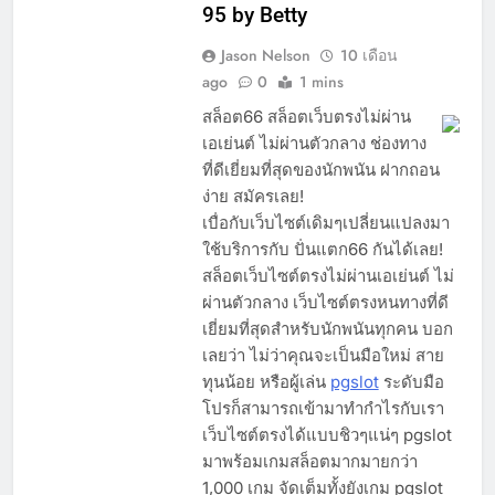
95 by Betty
Jason Nelson
10 เดือน
ago
0
1 mins
สล็อต66 สล็อตเว็บตรงไม่ผ่าน
เอเย่นต์ ไม่ผ่านตัวกลาง ช่องทาง
ที่ดีเยี่ยมที่สุดของนักพนัน ฝากถอน
ง่าย สมัครเลย!
เบื่อกับเว็บไซต์เดิมๆเปลี่ยนแปลงมา
ใช้บริการกับ ปั่นแตก66 กันได้เลย!
สล็อตเว็บไซต์ตรงไม่ผ่านเอเย่นต์ ไม่
ผ่านตัวกลาง เว็บไซต์ตรงหนทางที่ดี
เยี่ยมที่สุดสำหรับนักพนันทุกคน บอก
เลยว่า ไม่ว่าคุณจะเป็นมือใหม่ สาย
ทุนน้อย หรือผู้เล่น
pgslot
ระดับมือ
โปรก็สามารถเข้ามาทำกำไรกับเรา
เว็บไซต์ตรงได้แบบชิวๆแน่ๆ pgslot
มาพร้อมเกมสล็อตมากมายกว่า
1,000 เกม จัดเต็มทั้งยังเกม pgslot