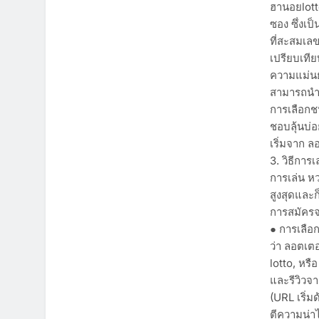
ฮานอยlott
ซอง ซึ่งเ
ที่สะสมเลข
เปรียบเทีย
ความแม่นย
สามารถนำไ
การเลือกชน
ชอบลุ้นบ่
เริ่มจาก 
3. วิธีการ
การเล่น ห
สูงสุดและ
การสมัครจ
● การเลือก
ว่า ลอตเต
lotto, หร
และรีวิวจ
(URL เริ่ม
ตีความน่าไ