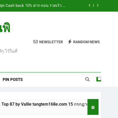
สุด Cash back 10% ฝาก-ถอน รวดเร็ว ยูส
ี่สุด Top 95 by Chanel hengjing168d.com
ม พร้อมเคล็ดลับก่อนเริ่มเล่น ทดลองเล่น
illie Jin888.asia 8 ก.ค. 69 พนันออนไลน์
พิ
จอร์ และปัจจัยที่เกี่ยวข้อง คาสิโน เว็บ
Top 9 by Gilberto jin888.asia 26 ก.ย. 2569
00 สายทุนน้อย สมัครด่วน คัดมาแล้ว เล่น
NEWSLETTER
RANDOM NEWS
allie tangtem168e.com 15 กรกฎาคม 2026
 ไว้ในที่
สุด Cash back 10% ฝาก-ถอน รวดเร็ว ยูส
ี่สุด Top 95 by Chanel hengjing168d.com
ม พร้อมเคล็ดลับก่อนเริ่มเล่น ทดลองเล่น
illie Jin888.asia 8 ก.ค. 69 พนันออนไลน์
จอร์ และปัจจัยที่เกี่ยวข้อง คาสิโน เว็บ
Top 9 by Gilberto jin888.asia 26 ก.ย. 2569
PIN POSTS
llie tangtem168e.com 15 กรกฎาคม 2026
1 สัปดาห์ Ago