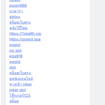
2 ปี Ago
pussy888
บาคาร่า
slotxo
สล็อตเว็บตรง
หนังโป๊ไทย
https://1xbetth.vip
https://pgslot.spa
pgslot
pg slot
kiss918
pgslot
slot
สล็อตเว็บตรง
ดูหนังออนไลน์
ทางเข้า joker
joker slot
โจ๊กเกอร์123
สล็อต