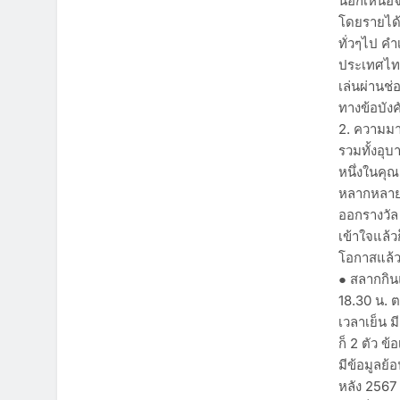
นอกเหนือจ
โดยรายได้
ทั่วๆไป ค
ประเทศไทย 
เล่นผ่านช่อ
ทางข้อบัง
2. ความม
รวมทั้งอุ
หนึ่งในคุ
หลากหลายข
ออกรางวัล
เข้าใจแล้
โอกาสแล้ว
● สลากกินแ
18.30 น. 
เวลาเย็น ม
ก็ 2 ตัว ข
มีข้อมูลย
หลัง 2567 