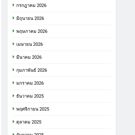
กรกฎาคม 2026
มิถุนายน 2026
พฤษภาคม 2026
เมษายน 2026
มีนาคม 2026
กุมภาพันธ์ 2026
มกราคม 2026
ธันวาคม 2025
พฤศจิกายน 2025
ตุลาคม 2025