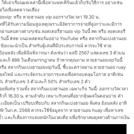
ให้เล่าเรียนผลเหล่านี้เพื่อหาแพทเทิร์นแล้วก็ปรับวิธีการ อย่างเช่น
ิ่งเพื่อลดความเสี่ยง
ยvip: หรือ หวยฮานอย vip ออกรางวัลเวลา 19.30 น.
ที่ได้รับความนิยมสูงเหตุเพราะมีอัตราการจ่ายที่สูงกว่าและมีการ
ผ่านหนทางต่างๆเช่น ลอตเตอรี่ฮานอย vip วันนี้ สด หรือ ลอตเตอรี่
วันนี้ #สด บนแพลตฟอร์มอย่าง YouTube หรือ สลากกินแบ่งฮานอย
ข้อแนะนำเป็น สำหรับผู้เล่นที่มีประสบการณ์ ควรจะใช้ หวย
อนหลัง เพื่อพินิจพิจารณา ดังเช่นว่า ผลปี 2567 แสดงเลข 3 ตัวบน
 และก็ 886 ในเดือนกรกฎาคม ถ้าหากคุณถาม หวยฮานอยvipวันนี้
รือ สลากกินแบ่งฮานอยvipวันนี้, ชี้แนะตรวจผ่าน หวยฮานอย ruay
เรียลไทม์ และกระจัดกระจายการแทงเพื่อครอบคลุมโอกาส อาทิเช่น
% สำหรับเลข 3 ตัวและก็ 50% สำหรับเลข 2 ตัว
ยพิเศษ รวมทั้ง สลากกินแบ่งฮานอย เฉพาะกิจ วันนี้: ออกรางวัลเวลา
แล้วก็ 16.30 น. ตามลำดับ เหมาะกับคนที่อยากลุ้นผลในตอนบ่าย คำ
เอียดเป็น เปรียบเทียบกับ สลากกินแบ่งฮานอย พิเศษ ย้อนหลัง อาทิ
919 ในก.ค. 2568 ควรจะใช้ข้อมูลจาก หวยฮานอย huay เพื่อหาเลข
ซ้ำ และก็เลี่ยงการแทงหนักในงวดเดียวเพื่อรักษาสมดุลทางด้านการเงิน