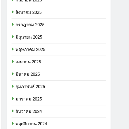
กันยายน 2025
สิงหาคม 2025
กรกฎาคม 2025
มิถุนายน 2025
พฤษภาคม 2025
เมษายน 2025
มีนาคม 2025
กุมภาพันธ์ 2025
มกราคม 2025
ธันวาคม 2024
พฤศจิกายน 2024