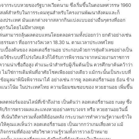
ิดจากระบบหวยของรัฐบาลเวียดนาม ซึ่งเริ่มขึ้นในตอนทศวรรษ 1960
ระสงค์สำหรับในการระดมทุนสำหรับโครงงานพัฒนาสังคมและก็
องประเทศ มันแตกต่างจากสลากกินแบ่งแบบอย่างอื่นๆตรงที่ออก
ี่ทุกวันโดยไม่มีทางหยุด
ผู้เล่นสามารถลุ้นผลตอบแทนโดยตลอดรวมทั้งบ่อยกว่า ยกตัวอย่างเช่น
ธรรมดา ที่ออกรางวัลเวลา 18.30 น. ตามเวลาประเทศไทย
บเบื้องต้นของ ลอตเตอรี่ฮานอย ประกอบด้วยการสุ่มตัวเลขอย่างเป็น
ยใช้ระบบที่โปร่งใสแล้วก็ได้รับการพิจารณาจากหน่วยงานราชการ
ความน่าเชื่อถือสูง คำแนะนำสำหรับผู้เริ่มต้นเป็น ควรศึกษาค้นคว้าว่า
ม่ใช่การเดิมพันที่อาศัยโชคเพียงอย่างเดียว แม้กระนั้นเป็นระบบที่
้อมูลมาพินิจพิจารณาได้ อย่างเช่น การดู ลอตเตอรี่ฮานอย ย้อน ข้าง
อหาแนวโน้ม ในประเทศไทย ความนิยมชมชอบของ หวยฮานอย เพิ่มขึ้น
แพลตฟอร์มออนไลน์ที่เข้าถึงง่าย เป็นต้นว่า ลอตเตอรี่ฮานอย ruay ซึ่ง
ี่ให้บริการตรวจผลและแทงหวยอย่างครบวงจร หรือ หวยฮานอยวันนี้
ี่เน้นวิถีทางรวมทั้งสถิติย้อนหลัง กระบวนการทำความรู้ความเข้าใจ
ำให้คุณแลเห็นว่า ลอตเตอรี่ฮานอย เป็นมากกว่าเกมเสี่ยงดวง แม้
นกิจกรรมที่ต้องอาศัยวิชาความรู้รวมทั้งการวางเป้าหมาย