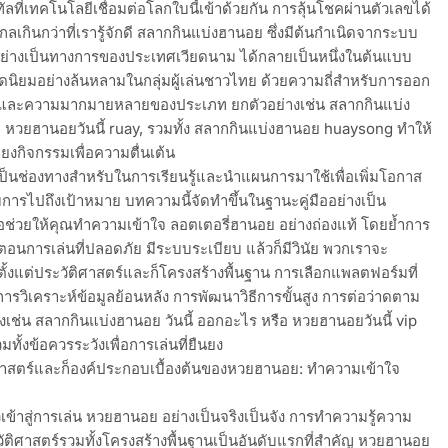
ทัลที่เทคโนโลยีเชื่อมต่อโลกใบนี้เข้าด้วยกัน การลุ้นโชคผ่านตัวเลขได้
เกินกว่าที่เรารู้จักดี สลากกินแบ่งฮานอย ซึ่งมีต้นกำเนิดจากระบบ
อย่างเป็นทางการของประเทศเวียดนาม ได้กลายเป็นหนึ่งในต้นแบบ
ดนิยมอย่างล้นหลามในกลุ่มผู้เล่นชาวไทย ด้วยความถี่สำหรับการออก
สูงและความมากมายหลายของประเภท ยกตัวอย่างเช่น สลากกินแบ่ง
 หวยฮานอยวันนี้ ruay, รวมทั้ง สลากกินแบ่งฮานอย huaysong ทำให้
พียงกิจกรรมเพื่อความตื่นเต้น
เป็นช่องทางสำหรับในการเรียนรู้และนำแผนการมาใช้เพื่อเพิ่มโอกาส
การไปถึงเป้าหมาย บทความนี้จัดทำขึ้นในฐานะคู่มืออย่างเป็น
่อช่วยให้คุณทำความเข้าใจ ลอตเตอรี่ฮานอย อย่างถ่องแท้ โดยย้ำการ
ตอนการเล่นที่ปลอดภัย มีระบบระเบียบ แล้วก็มีวินัย พวกเราจะ
ั้งแต่ประวัติศาสตร์และก็โครงสร้างพื้นฐาน การเลือกแพลตฟอร์มที่
ารวิเคราะห์ข้อมูลย้อนหลัง การพัฒนาวิธีการขั้นสูง การต่อว่าดตาม
ังเช่น สลากกินแบ่งฮานอย วันนี้ ออกอะไร หรือ หวยฮานอยวันนี้ vip
วมทั้งข้อควรระวังเพื่อการเล่นที่ยืนยง
ิศาสตร์และก็องค์ประกอบเบื้องต้นของหวยฮานอย: ทำความเข้าใจ
เข้าสู่การเล่น หวยฮานอย อย่างเป็นจริงเป็นจัง การทำความรู้ความ
วัติศาสตร์รวมทั้งโครงสร้างพื้นฐานเป็นอันดับแรกที่สำคัญ หวยฮานอย