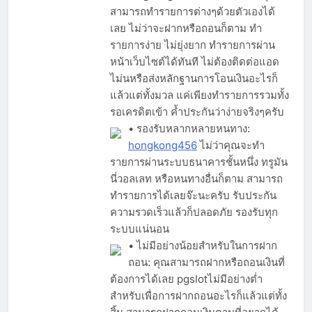
สามารถทำรายการต่างๆด้วยตัวเองได้
เลย ไม่ว่าจะฝากหรือถอนก็ตาม ทำ
รายการง่าย ไม่ยุ่งยาก ทำรายการผ่าน
หน้าเว็บไซต์ได้ทันที ไม่ต้องติดต่อแอด
ไม่นหรือส่งหลักฐานการโอนเงินอะไรก็
แล้วแต่ทั้งมวล แค่เพียงทำรายการรวมทั้ง
รอเครดิตเข้า ค้ำประกันว่าง่ายจริงๆครับ
• รองรับหลากหลายหนทาง:
hongkong456
ไม่ว่าคุณจะทำ
รายการผ่านระบบธนาคารชั้นหนึ่ง ทรูมัน
นี่วอลเลท หรือหนทางอื่นก็ตาม สามารถ
ทำรายการได้เลยจ๊ะนะครับ รับประกัน
ความรวดเร็วแล้วก็ปลอดภัย รองรับทุก
ระบบแน่นอน
• ไม่มีอย่างน้อยสำหรับในการฝาก
ถอน: คุณสามารถฝากหรือถอนเงินที่
ต้องการได้เลย pgslotไม่มีอย่างต่ำ
สำหรับเพื่อการฝากถอนอะไรก็แล้วแต่ทั้ง