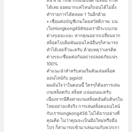
สิ้น สามารถฝากถอนเงินตามที่อยากได้
ได้เลย ยอดมากแค่ไหนก็ถอนได้ไม่ยั้ง
ทำรายการได้ตลอด 1 วันอีกด้วย
• เชื่อมต่อบัญชีเกมโดยสวัสดิภาพ: บน
เว็บHongkong456ของเรามีระบบเกม
ต่างๆเยอะแยะ หากคุณอยากเปลี่ยนจาก
สล็อตไปเดิมพันออนไลน์อื่นๆก็สามารถ
ทำได้เลยจ๊านะครับ ด้วยเหตุว่าเครดิต
ต่างๆจะเชื่อมต่อกันอย่างปลอดภัยแน่ๆ
100%
คำแนะนำสำหรับคนเริ่มต้นเล่นสล็อต
ออนไลน์กับ pgslot
ผมมั่นใจว่าในตอนนี้ ใครๆก็ต้องการเล่น
เกมสล็อตกับ สล็อต แน่นอนนะครับ
เนื่องจากนี่คือค่ายเกมสล็อตอันดับต้นๆใน
ไทยอย่างแท้จริง การเล่นสล็อตออนไลน์
กับเราhongkong456 ไม่ได้ยากอย่างที่
คุณคิด ไม่ว่าคุณจะเป็นมือใหม่หรือมือ
โปร ก็สามารถเข้ามาเล่นเกมกับพวกเรา