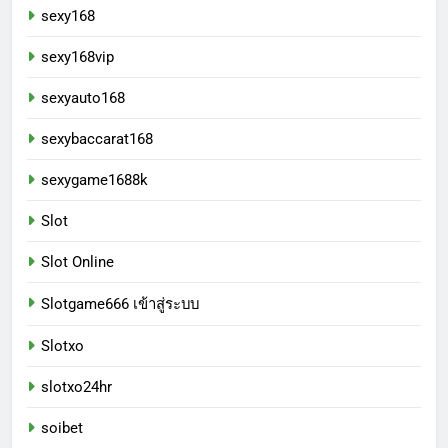
sexy168
sexy168vip
sexyauto168
sexybaccarat168
sexygame1688k
Slot
Slot Online
Slotgame666 เข้าสู่ระบบ
Slotxo
slotxo24hr
soibet