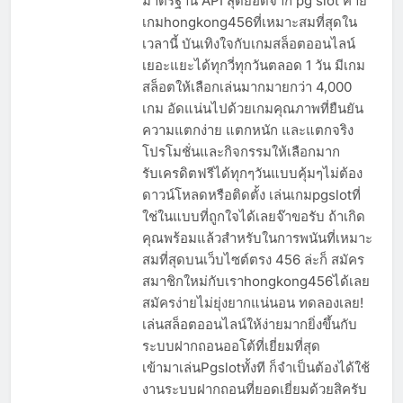
มาตรฐาน API สุดยอดจาก pg slot ค่าย
เกมhongkong456ที่เหมาะสมที่สุดใน
เวลานี้ บันเทิงใจกับเกมสล็อตออนไลน์
เยอะแยะได้ทุกวี่ทุกวันตลอด 1 วัน มีเกม
สล็อตให้เลือกเล่นมากมายกว่า 4,000
เกม อัดแน่นไปด้วยเกมคุณภาพที่ยืนยัน
ความแตกง่าย แตกหนัก และแตกจริง
โปรโมชั่นและกิจกรรมให้เลือกมาก
รับเครดิตฟรีได้ทุกๆวันแบบคุ้มๆไม่ต้อง
ดาวน์โหลดหรือติดตั้ง เล่นเกมpgslotที่
ใช่ในแบบที่ถูกใจได้เลยจ๊าขอรับ ถ้าเกิด
คุณพร้อมแล้วสำหรับในการพนันที่เหมาะ
สมที่สุดบนเว็บไซต์ตรง 456 ล่ะก็ สมัคร
สมาชิกใหม่กับเราhongkong456ได้เลย
สมัครง่ายไม่ยุ่งยากแน่นอน ทดลองเลย!
เล่นสล็อตออนไลน์ให้ง่ายมากยิ่งขึ้นกับ
ระบบฝากถอนออโต้ที่เยี่ยมที่สุด
เข้ามาเล่นPgslotทั้งที ก็จำเป็นต้องได้ใช้
งานระบบฝากถอนที่ยอดเยี่ยมด้วยสิครับ