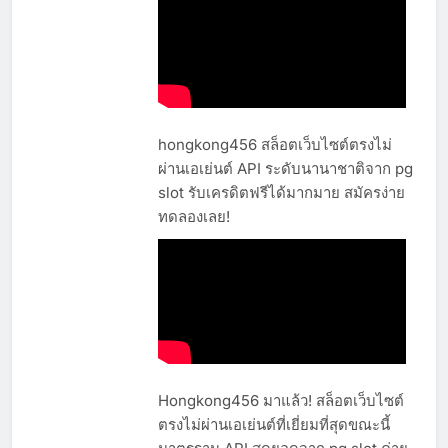
2 ปี Ago
hongkong456 สล็อตเว็บไซต์ตรงไม่
ผ่านเอเย่นต์ API ระดับนานาชาติจาก pg
slot รับเครดิตฟรีได้มากมาย สมัครง่าย
ทดลองเลย!
Hongkong456 มาแล้ว! สล็อตเว็บไซต์
ตรงไม่ผ่านเอเย่นต์ที่เยี่ยมที่สุดขณะนี้