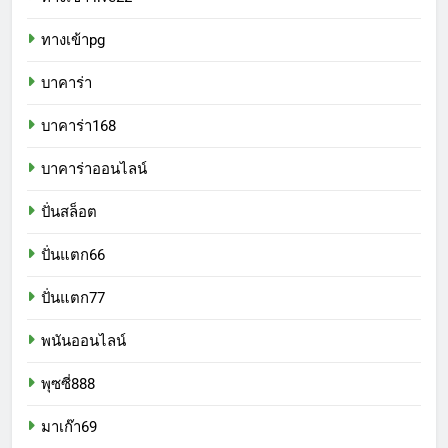
ทางเข้าpg
บาคาร่า
บาคาร่า168
บาคาร่าออนไลน์
ปั่นสล็อต
ปั่นแตก66
ปั่นแตก77
พนันออนไลน์
พุซซี่888
มาเก๊า69