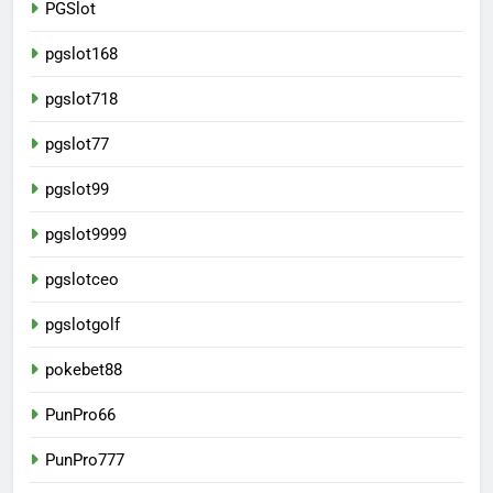
PGSlot
pgslot168
pgslot718
pgslot77
pgslot99
pgslot9999
pgslotceo
pgslotgolf
pokebet88
PunPro66
PunPro777