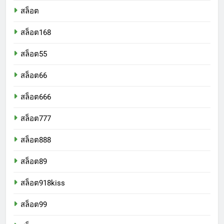
สล็อต
สล็อต168
สล็อต55
สล็อต66
สล็อต666
สล็อต777
สล็อต888
สล็อต89
สล็อต918kiss
สล็อต99