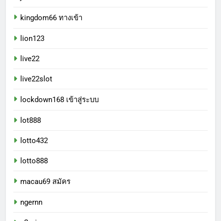
kingdom66 ทางเข้า
lion123
live22
live22slot
lockdown168 เข้าสู่ระบบ
lot888
lotto432
lotto888
macau69 สมัคร
ngernn