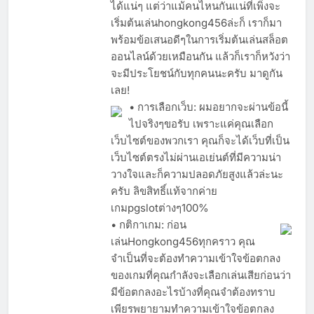
ได้แน่ๆ แต่ว่าแม้คนไหนกันแน่ที่เพิ่งจะ
เริ่มต้นเล่นhongkong456ล่ะก็ เราก็มา
พร้อมข้อเสนอดีๆในการเริ่มต้นเล่นสล็อต
ออนไลน์ด้วยเหมือนกัน แล้วก็เราก็หวังว่า
จะมีประโยชน์กับทุกคนนะครับ มาดูกัน
เลย!
• การเลือกเว็บ: ผมอยากจะผ่านข้อนี้
ไปจริงๆขอรับ เพราะแค่คุณเลือก
เว็บไซต์ของพวกเรา คุณก็จะได้เว็บที่เป็น
เว็บไซต์ตรงไม่ผ่านเอเย่นต์ที่มีความน่า
วางใจและก็ความปลอดภัยสูงแล้วล่ะนะ
ครับ ลิขสิทธิ์แท้จากค่าย
เกมpgslotต่างๆ100%
• กติกาเกม: ก่อน
เล่นHongkong456ทุกคราว คุณ
จำเป็นที่จะต้องทำความเข้าใจข้อตกลง
ของเกมที่คุณกำลังจะเลือกเล่นเสียก่อนว่า
มีข้อตกลงอะไรบ้างที่คุณจำต้องทราบ
เพียรพยายามทำความเข้าใจข้อตกลง