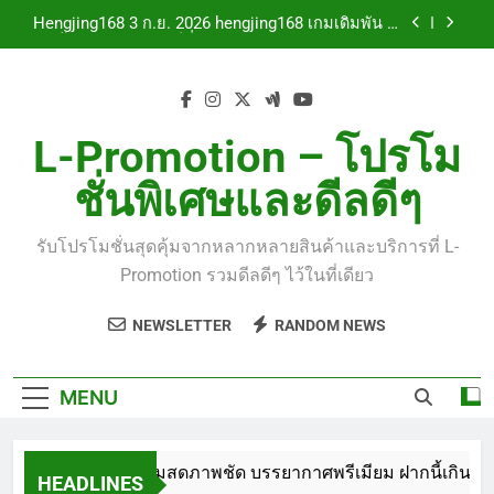
Skip
แล้ว เล่นได้ทุกเกม tangtem168 เข้าให้ทัน ก่อนรางวัล
Hengjing168 3 ก.ย. 2026 hengjing168 เกมเดิมพัน ที่
หลุดมือ Top 87 by Vallie tangtem168e.com 15
to
สร้างความบันเทิง ดีที่สุด Cash back 10% ฝาก-ถอน
กรกฎาคม 2026
รวดเร็ว ยูสเดียว เล่นได้ทุกเกม เครดิตฟรี แจก เครดิต
content
เว็บใหญ่ jinda888 เว็บไซต์แจกหนัก สล็อตออนไลน์มา
ฟรี เยอะที่สุด Top 95 by Chanel hengjing168d.com
แรง รวมเกมยอดนิยม พร้อมเคล็ดลับก่อนเริ่มเล่น
ทดลองเล่น Top 75 by Willie Jin888.asia 8 ก.ค. 69
สล็อตเว็บตรง เวปไซต์แจกหนัก สล็อตแตกง่าย มีจริง
พนันออนไลน์
ไหม? เจาะลึกระบบเกม ฟีเจอร์ และปัจจัยที่เกี่ยวข้อง
L-Promotion – โปรโม
คาสิโน เว็บแม่ ทดลองเล่น Top 9 by Gilberto
สล็อตเว็บตรง เกมสดภาพชัด บรรยากาศพรีเมียม ฝาก
jin888.asia 26 ก.ย. 2569
ชั่นพิเศษและดีลดีๆ
นี้เกินคุ้มรับทุนฟรี 100 สายทุนน้อย สมัครด่วน คัดมา
แล้ว เล่นได้ทุกเกม tangtem168 เข้าให้ทัน ก่อนรางวัล
Hengjing168 3 ก.ย. 2026 hengjing168 เกมเดิมพัน ที่
หลุดมือ Top 87 by Vallie tangtem168e.com 15
สร้างความบันเทิง ดีที่สุด Cash back 10% ฝาก-ถอน
กรกฎาคม 2026
รับโปรโมชั่นสุดคุ้มจากหลากหลายสินค้าและบริการที่ L-
รวดเร็ว ยูสเดียว เล่นได้ทุกเกม เครดิตฟรี แจก เครดิต
เว็บใหญ่ jinda888 เว็บไซต์แจกหนัก สล็อตออนไลน์มา
ฟรี เยอะที่สุด Top 95 by Chanel hengjing168d.com
Promotion รวมดีลดีๆ ไว้ในที่เดียว
แรง รวมเกมยอดนิยม พร้อมเคล็ดลับก่อนเริ่มเล่น
ทดลองเล่น Top 75 by Willie Jin888.asia 8 ก.ค. 69
สล็อตเว็บตรง เวปไซต์แจกหนัก สล็อตแตกง่าย มีจริง
พนันออนไลน์
NEWSLETTER
RANDOM NEWS
ไหม? เจาะลึกระบบเกม ฟีเจอร์ และปัจจัยที่เกี่ยวข้อง
คาสิโน เว็บแม่ ทดลองเล่น Top 9 by Gilberto
jin888.asia 26 ก.ย. 2569
MENU
สล็อตเว็บตรง เกมสดภาพชัด บรรยากาศพรีเมียม ฝากนี้เกินคุ้มรับท
HEADLINES