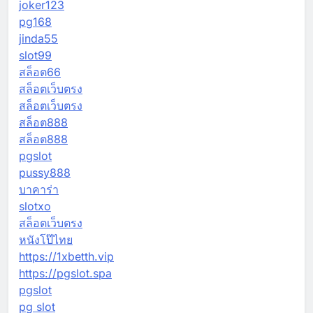
joker123
pg168
jinda55
slot99
สล็อต66
สล็อตเว็บตรง
สล็อตเว็บตรง
สล็อต888
สล็อต888
pgslot
pussy888
บาคาร่า
slotxo
สล็อตเว็บตรง
หนังโป๊ไทย
https://1xbetth.vip
https://pgslot.spa
pgslot
pg slot