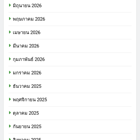
มิถุนายน 2026
พฤษภาคม 2026
เมษายน 2026
มีนาคม 2026
กุมภาพันธ์ 2026
มกราคม 2026
ธันวาคม 2025
พฤศจิกายน 2025
ตุลาคม 2025
กันยายน 2025
สิงหาคม 2025