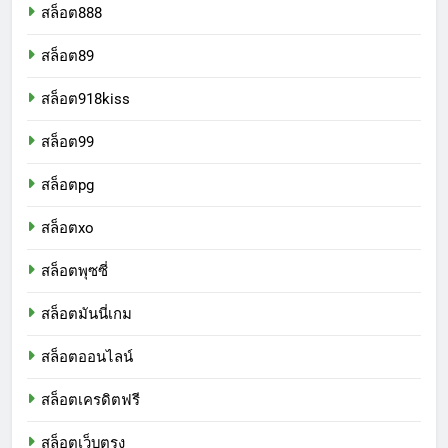
สล็อต888
สล็อต89
สล็อต918kiss
สล็อต99
สล็อตpg
สล็อตxo
สล็อตพุซซี่
สล็อตมันนี่เกม
สล็อตออนไลน์
สล็อตเครดิตฟรี
สล็อตเว็บตรง