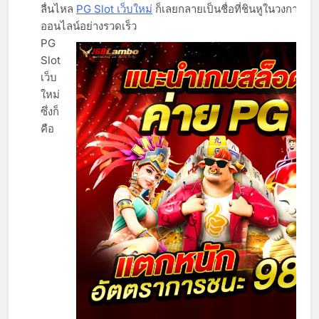
ลื่นไหล
PG Slot เว็บใหม่
ก็เลยกลายเป็นชื่อที่ชินหูในวงการคา
ออนไลน์อย่างรวดเร็ว
PG
Slot
เว็บ
ใหม่
ซึ่งก็
คือ