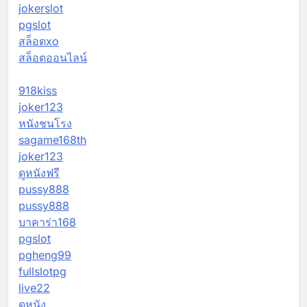
jokerslot
pgslot
สล็อตxo
สล็อตออนไลน์
918kiss
joker123
หนังชนโรง
sagame168th
joker123
ดูหนังฟรี
pussy888
pussy888
บาคาร่า168
pgslot
pgheng99
fullslotpg
live22
ดูหนัง