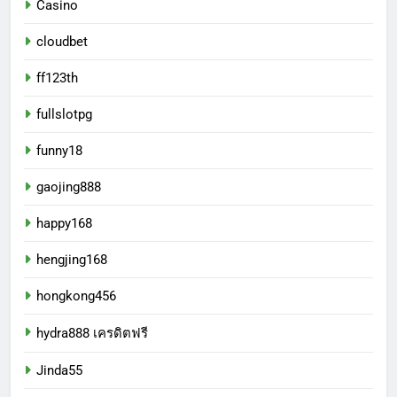
Casino
cloudbet
ff123th
fullslotpg
funny18
gaojing888
happy168
hengjing168
hongkong456
hydra888 เครดิตฟรี
Jinda55