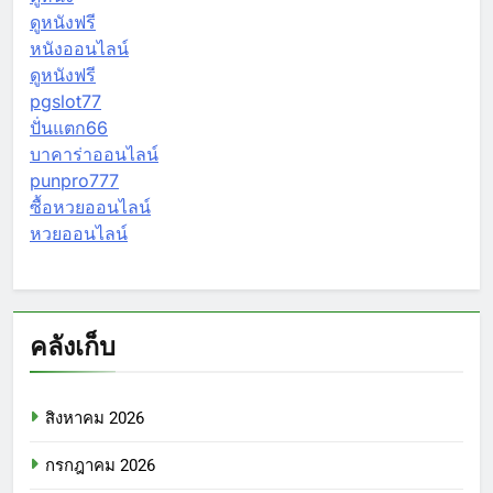
ดูหนังฟรี
หนังออนไลน์
ดูหนังฟรี
pgslot77
ปั่นแตก66
บาคาร่าออนไลน์
punpro777
ซื้อหวยออนไลน์
หวยออนไลน์
คลังเก็บ
สิงหาคม 2026
กรกฎาคม 2026