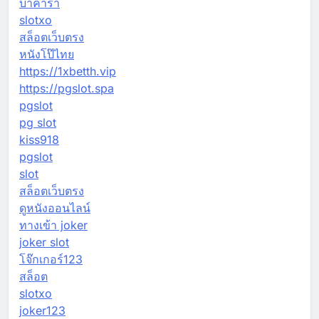
บาคาร่า
slotxo
สล็อตเว็บตรง
หนังโป๊ไทย
https://1xbetth.vip
https://pgslot.spa
pgslot
pg slot
kiss918
pgslot
slot
สล็อตเว็บตรง
ดูหนังออนไลน์
ทางเข้า joker
joker slot
โจ๊กเกอร์123
สล็อต
slotxo
joker123